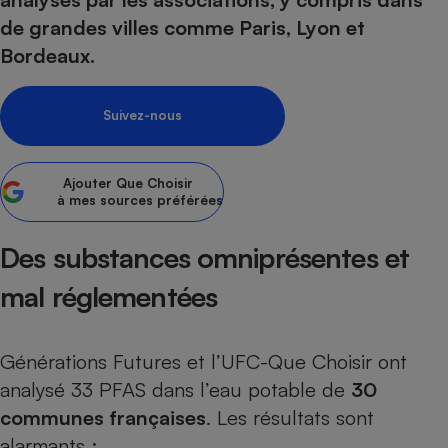
de grandes villes comme Paris, Lyon et
Petit électroménager - U
Complément
Bordeaux.
alimentaire
Mutuelle
Assurance emprunteur
Suivez-nous
Ajouter
Que Choisir
Matelas
Champagne
à mes sources préférées
bouteille
Banque en 
Des substances omniprésentes et
Téléviseur
Antimoustique
mal réglementées
Lave-linge
Générations Futures et l’UFC-Que Choisir ont
analysé 33 PFAS dans l’eau potable de
30
Radiateur électrique
communes françaises
. Les résultats sont
alarmants :