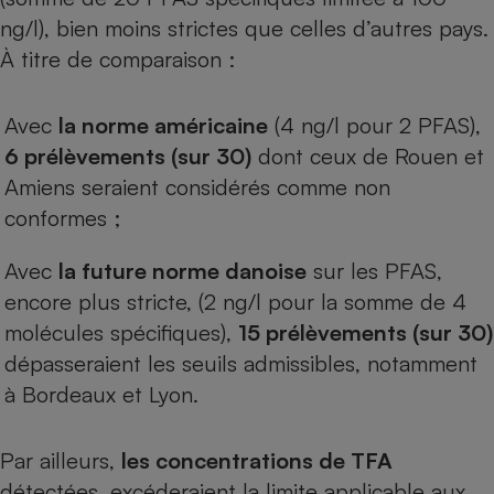
ng/l), bien moins strictes que celles d’autres pays.
Cafetière à expressos
À titre de comparaison :
Avec
la norme américaine
(4 ng/l pour 2 PFAS),
6 prélèvements (sur 30)
dont ceux de Rouen et
Amiens seraient considérés comme non
conformes ;
Robot ménager
Avec
la future norme danoise
sur les PFAS,
encore plus stricte, (2 ng/l pour la somme de 4
molécules spécifiques),
15 prélèvements (sur 30)
dépasseraient les seuils admissibles, notamment
à Bordeaux et Lyon.
Par ailleurs,
les concentrations de TFA
détectées, excéderaient la limite applicable aux