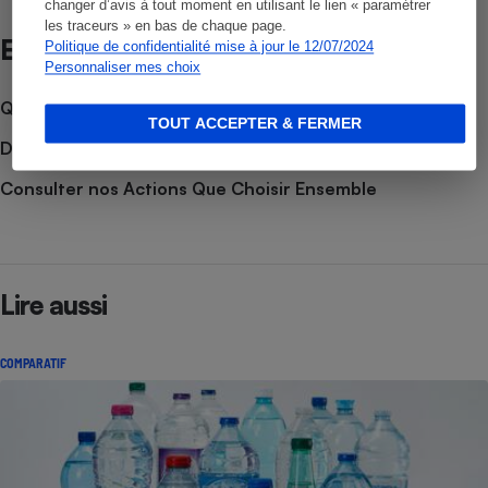
changer d’avis à tout moment en utilisant le lien « paramétrer
les traceurs » en bas de chaque page.
Et aussi
Politique de confidentialité mise à jour le 12/07/2024
Personnaliser mes choix
Que faire en cas de litige ?
TOUT ACCEPTER & FERMER
Découvrir le forum
Consulter nos Actions Que Choisir Ensemble
Lire aussi
COMPARATIF