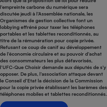
Alors que la proposition
de loi pour réduire
pression
Choisir son fioul
Assurance
Sécurité - Hygiène
Circulation routière
l’empreinte carbone du numérique
sera
Choisir son pellet
Crédit immobilier
Banque - Crédit
Contrôle technique - Rép
discutée jeudi à l’Assemblée nationale, les
Comparateur assurance emprunteur
Maison de retraite
Epargne - Fiscalité
Comparateu
Pièce détachée
Organismes de gestion collective font un
Energie Moins Chère Ensemble
Comparatif réfrigérateur
Comparatif casque audio
Comparatif tondeuse ro
lobbying effréné pour taxer les téléphones
Moto
portables et les tablettes reconditionnés, au
Comparatif plaque à indu
Comparatif barre de son
Comparatif poêle à gran
Supermarché - Drive
titre de la rémunération pour copie privée.
Comparatif hotte aspira
Comparatif imprimante m
Comparatif radiateur éle
Refusant ce coup de canif au développement
Électricité - Gaz
Hygiène - Beauté
Comparatif climatiseur m
Comparatif ordinateur p
de l’économie circulaire et au pouvoir d’achat
Tous les comparateurs
Maladie - Médecine - Mé
Comparatif aspirateur bal
Comparatif ultrabook
Aménagement
des consommateurs les plus défavorisés,
Toutes les cartes interactives
Système de santé - Com
Comparatif aspirateur tr
Comparatif tablette tacti
Supermarché - Drive
l’UFC-Que Choisir demande aux députés de s’y
Bricolage - Jardinage
Retraite
Comparatif cafetière au
opposer. De plus, l’association attaque devant
Chauffage
Speedtest - Testez le débit de votre
le Conseil d’Etat la décision de la Commission
Mutuelle
Comparatif robot cuiseu
Image et son
Produit d'entretien
connexion Internet
pour la copie privée établissant les barèmes des
Comparatif centrale vap
Comparateur auto
Informatique
Sécurité domestique
téléphones mobiles et tablettes reconditionnés.
Internet
Gros électroménager
Téléphonie