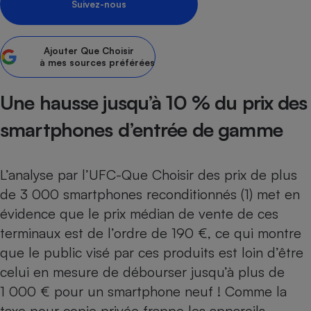
Suivez-nous
Petit électroménager - U
Complément
alimentaire
Ajouter
Que Choisir
Mutuelle
Assurance emprunteur
à mes sources préférées
Une hausse jusqu’à 10 % du prix des
smartphones d’entrée de gamme
Matelas
Champagne
bouteille
Banque en 
L’analyse par l’UFC-Que Choisir des prix de plus
Téléviseur
de 3 000 smartphones reconditionnés (1) met en
Antimoustique
Lave-linge
évidence que le prix médian de vente de ces
terminaux est de l’ordre de 190 €, ce qui montre
que le public visé par ces produits est loin d’être
celui en mesure de débourser jusqu’à plus de
Radiateur électrique
1 000 € pour un smartphone neuf ! Comme la
taxe pour copie privée frappe les appareils