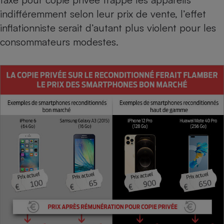
Téléphone mobile -
indifféremment selon leur prix de vente, l’effet
Smartphone
Plaque de cuisson à
inflationniste serait d’autant plus violent pour les
induction
consommateurs modestes.
Climatiseur -
Ventilateur
Antivirus
Climatiseur -
Ventilateur