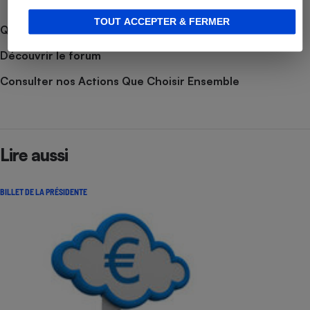
TOUT ACCEPTER & FERMER
Que faire en cas de litige ?
Découvrir le forum
Consulter nos Actions Que Choisir Ensemble
Lire aussi
BILLET DE LA PRÉSIDENTE