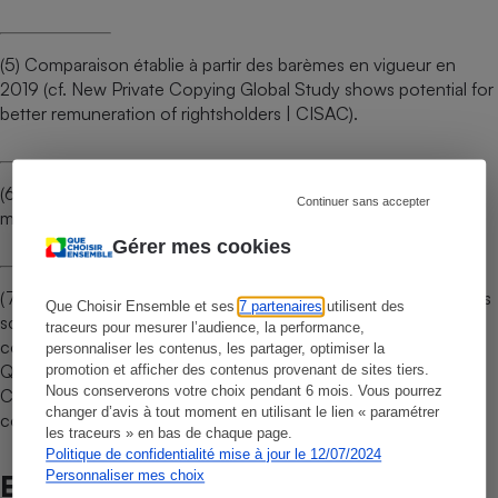
(5) Comparaison établie à partir des barèmes en vigueur en
2019 (cf. New Private Copying Global Study shows potential for
better remuneration of rightsholders | CISAC).
(6) 4,14 € en France par habitant, contre 2,35 € pour la
Continuer sans accepter
moyenne européenne (cf. étude
supra
).
Gérer mes cookies
(7) Comme l’UFC-Que Choisir a pu le mettre en évidence dans
Que Choisir Ensemble et ses
7 partenaires
utilisent des
son étude de 2014 (
Copie Privée - Le vrai préjudice… des
traceurs pour mesurer l’audience, la performance,
consommateurs français ! - Action UFC-Que Choisir - UFC-
personnaliser les contenus, les partager, optimiser la
Que Choisir
). Si les règles édictant le fonctionnement de la
promotion et afficher des contenus provenant de sites tiers.
Nous conserverons votre choix pendant 6 mois. Vous pourrez
Commission ont très légèrement évolué depuis, les principaux
changer d’avis à tout moment en utilisant le lien « paramétrer
constats alors émis perdurent.
les traceurs » en bas de chaque page.
Politique de confidentialité mise à jour le 12/07/2024
Personnaliser mes choix
Et aussi