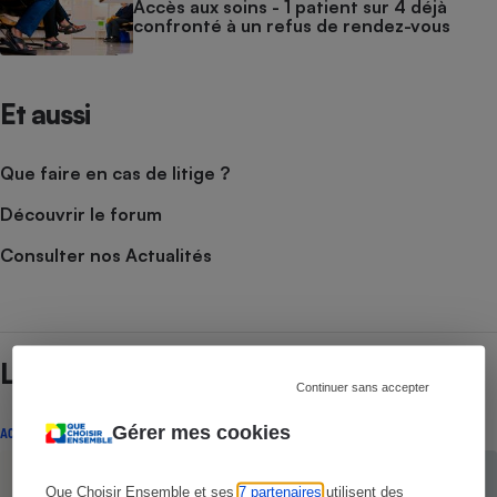
Accès aux soins - 1 patient sur 4 déjà
confronté à un refus de rendez-vous
Et aussi
Que faire en cas de litige ?
Découvrir le forum
Consulter nos Actualités
Lire aussi
Continuer sans accepter
Gérer mes cookies
ACTUALITÉ
Que Choisir Ensemble et ses
7 partenaires
utilisent des