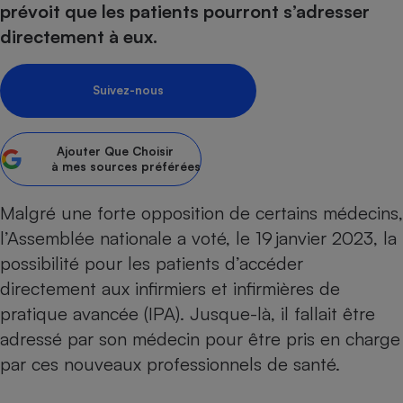
prévoit que les patients pourront s’adresser
Petit électroménager - U
directement à eux.
Complément
alimentaire
Mutuelle
Assurance emprunteur
Suivez-nous
Ajouter
Que Choisir
à mes sources préférées
Matelas
Champagne
bouteille
Banque en 
Malgré une forte opposition de certains médecins,
Téléviseur
l’Assemblée nationale a voté, le 19 janvier 2023, la
Antimoustique
possibilité pour les patients d’accéder
Lave-linge
directement aux infirmiers et infirmières de
pratique avancée (IPA). Jusque-là, il fallait être
adressé par son médecin pour être pris en charge
Radiateur électrique
par ces nouveaux professionnels de santé.