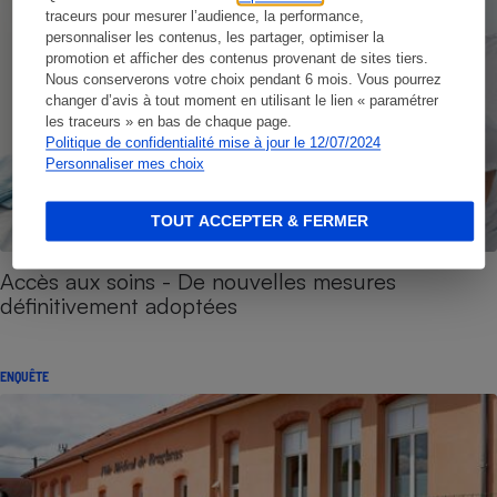
traceurs pour mesurer l’audience, la performance,
personnaliser les contenus, les partager, optimiser la
promotion et afficher des contenus provenant de sites tiers.
Nous conserverons votre choix pendant 6 mois. Vous pourrez
changer d’avis à tout moment en utilisant le lien « paramétrer
les traceurs » en bas de chaque page.
Politique de confidentialité mise à jour le 12/07/2024
Personnaliser mes choix
TOUT ACCEPTER & FERMER
Accès aux soins - De nouvelles mesures
définitivement adoptées
ENQUÊTE