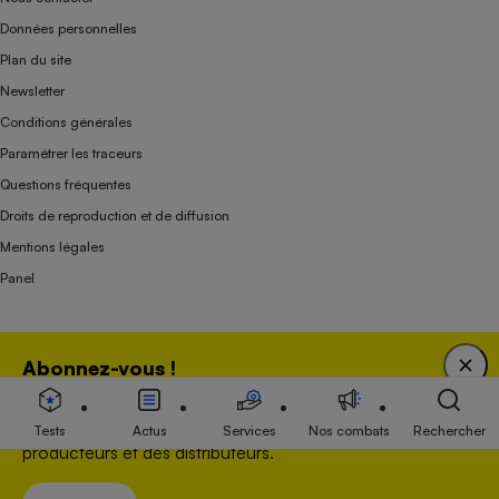
Données personnelles
Plan du site
Newsletter
Conditions générales
Paramétrer les traceurs
Questions fréquentes
Droits de reproduction et de diffusion
Mentions légales
Panel
Association indépendante de l’État, des syndicats, des producteurs et des
Abonnez-vous !
distributeurs depuis 1951.
Bénéficiez d'une expertise unique tout en soutenant
une association 100 % indépendante de l'Etat, des
Tests
Actus
Services
Nos combats
Rechercher
producteurs et des distributeurs.