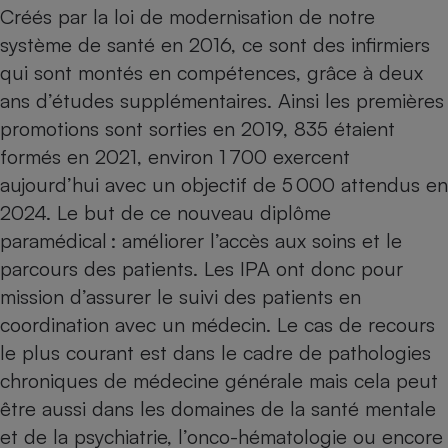
Téléphone mobile -
Créés par la loi de modernisation de notre
Smartphone
système de santé en 2016, ce sont des infirmiers
Plaque de cuisson à
induction
qui sont montés en compétences, grâce à deux
ans d’études supplémentaires. Ainsi les premières
promotions sont sorties en 2019, 835 étaient
Climatiseur -
formés en 2021, environ 1 700 exercent
Ventilateur
aujourd’hui avec un objectif de 5 000 attendus en
2024. Le but de ce nouveau diplôme
Antivirus
paramédical : améliorer l’accès aux soins et le
Climatiseur -
parcours des patients. Les IPA ont donc pour
Ventilateur
mission d’assurer le suivi des patients en
coordination avec un médecin. Le cas de recours
le plus courant est dans le cadre de pathologies
chroniques de médecine générale mais cela peut
être aussi dans les domaines de la santé mentale
et de la psychiatrie, l’onco-hématologie ou encore