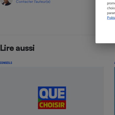
Contacter l’auteur(e)
promo
choix
param
Polit
Lire aussi
CONSEILS