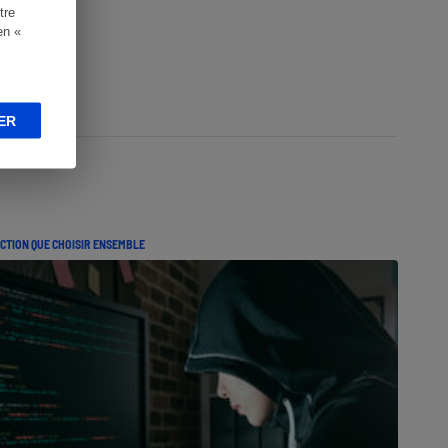
tre
en «
ER
CTION QUE CHOISIR ENSEMBLE