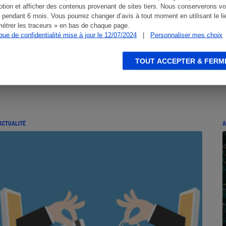
tion et afficher des contenus provenant de sites tiers. Nous conserverons vo
 pendant 6 mois. Vous pourrez changer d’avis à tout moment en utilisant le li
étrer les traceurs » en bas de chaque page.
ique de confidentialité mise à jour le 12/07/2024
|
Personnaliser mes choix
TOUT ACCEPTER & FERM
ACTUALITÉ
A