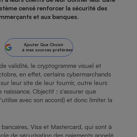
stème censé renforcer la sécurité des
atif sèche-linge
atif smartphone
atif nettoyeur haute
ateur mutuelle
commerçants et aux banques.
on
Réparation
Obsèques - Pompes
teur des devis d’opticiens
Ajouter
Que Choisir
funèbres
à mes sources préférées
eur-congélateur
dio
 robot
nduction
son
ranulés
de validité, le cryptogramme visuel et
irante
e multifonction
électrique
octobre, en effet, certains cybermarchands
Panneaux
r mobile
r portable
r leur site de leur fournir, outre leurs
photovoltaïques
 naissance. Objectif : s'assurer que
 Médicament
 balai
 l'utilise avec son accord) et donc limiter la
omplémentaire santé
 traîneau
ctile
Circuits courts et
alimentation locale
Puériculture - Produit
 automatique
pour bébé
Banque en ligne
seur
 bancaires, Visa et Mastercard, qui sont à
vapeur
cole de sécurisation des paiements appelé