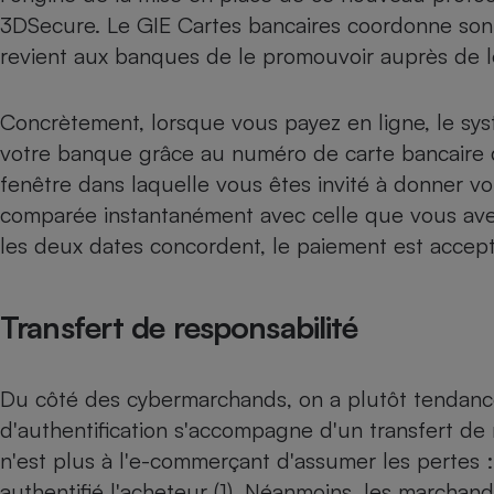
3DSecure. Le GIE Cartes bancaires coordonne son d
Internet
revient aux banques de le promouvoir auprès de leu
Gros électroménager
Téléphonie
Petit électroménager 
Complément
Concrètement, lorsque vous payez en ligne, le s
alimentaire
votre banque grâce au numéro de carte bancaire q
Mutuelle
Assurance emprunteu
fenêtre dans laquelle vous êtes invité à donner vo
comparée instantanément avec celle que vous avez
les deux dates concordent, le paiement est accept
Matelas
Champa
boutei
Transfert de responsabilité
Banque 
Téléviseur
Antimoustique
Lave-linge
Du côté des cybermarchands, on a plutôt tendance 
d'authentification s'accompagne d'un transfert de r
n'est plus à l'e-commerçant d'assumer les pertes :
authentifié l'acheteur (1). Néanmoins, les marcha