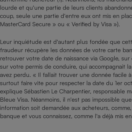
Radiateur électrique
lourde et qu'une partie de leurs clients abandon
coup, seule une partie d'entre eux ont mis en plac
Téléphone mobile -
MasterCard Secure » ou « Verified by Visa »).
Smartphone
Plaque de cuisson à
induction
Leur inquiétude est d'autant plus fondée que cette a
fraudeur récupère les données de votre carte banca
retrouver votre date de naissance via Google, sur
Climatiseur -
sur votre permis de conduire, qui accompagnait la
Ventilateur
avez perdu. « Il fallait trouver une donnée facile 
surtout faire vite pour respecter la date du 1er o
Antivirus
explique Sébastien Le Charpentier, responsable m
Climatiseur -
Bleue Visa. Néanmoins, il n'est pas impossible que
Ventilateur
information soit demandée aux acheteurs, comme, 
banque et vous connaissez, comme l'a déjà mis en 