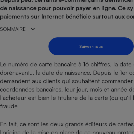
Energie
Nutrition
Assurance auto
de naissance pour pouvoir payer en ligne. Ce sy
-nous ?
Produit alimentaire
Carburant
Compar
Compar
Compar
Compar
paiements sur Internet bénéficie surtout aux 
pressi
Choisir son fioul
Assurance
Sécurité - Hygiène
Circulation routière
SOMMAIRE
Choisir son pellet
Banque - Crédit
Crédit immobilier
Contrôle technique - 
Comparateur assurance emprunteur
Epargne - Fiscalité
Maison de retraite
Compara
Pièce détachée
Suivez-nous
Energie Moins Chère Ensemble
Comparatif réfrigérat
Comparatif casque au
Comparatif tondeuse
Moto
Comparatif plaque à i
Comparatif barre de 
Comparatif poêle à g
Supermarché - Drive
Le numéro de carte bancaire à 16 chiffres, la date 
Comparatif hotte asp
Comparatif imprimant
Comparatif radiateur 
dorénavant... la date de naissance. Depuis le 1er 
Électricité - Gaz
Hygiène - Beauté
Comparatif climatiseu
Comparatif ordinateu
demandent aux clients qui souhaitent commander su
Tous les comparateurs
coordonnées bancaires, leur jour, mois et année de
Maladie - Médecine -
Comparatif aspirateur
Comparatif ultrabook
Aménagement
Toutes les cartes interactives
l'acheteur est bien le titulaire de la carte (ou qu'il
Système de santé - C
Comparatif aspirateur
Comparatif tablette ta
Supermarché - Drive
Bricolage - Jardinage
fraude.
Retraite
Comparatif cafetière
Chauffage
Speedtest - Testez le débit de votre
Mutuelle
Comparatif robot cui
Image et son
Produit d'entretien
connexion Internet
En fait, ce sont les deux grands éditeurs de cartes
Comparatif centrale 
Comparateur auto
l'origine de la mise en place de ce nouveau proto
Informatique
Sécurité domestique