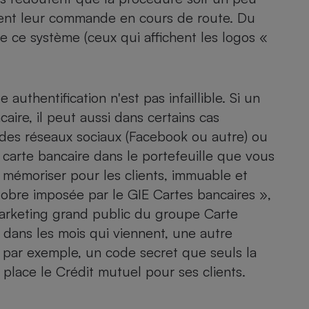
Électricité - Gaz
nent leur commande en cours de route. Du
e ce système (ceux qui affichent les logos «
Appareil photo
numérique
Four encastrable
uthentification n'est pas infaillible. Si un
ire, il peut aussi dans certains cas
 des réseaux sociaux (Facebook ou autre) ou
Lessive
 carte bancaire dans le portefeuille que vous
à mémoriser pour les clients, immuable et
ctobre imposée par le GIE Cartes bancaires »,
arketing grand public du groupe Carte
Aspirateur
 dans les mois qui viennent, une autre
par exemple, un code secret que seuls la
place le Crédit mutuel pour ses clients.