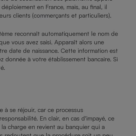
éploiement en France, mais, au final, il
rs clients (commerçants et particuliers).
- Ustensile
Foie gras
ystème reconnaît automatiquement le nom de
ue vous avez saisi. Apparaît alors une
Aide auditive
r
Assurance vie
tre date de naissance. Cette information est
 donnée à votre établissement bancaire. Si
é.
Poêle à granulés
gne - Comment choisir une
lle de champagne
en ligne
Ordinateur portable
Crème solaire
Lave-vaisselle
à se réjouir, car ce processus
esponsabilité. En clair, en cas d'impayé, ce
 la charge en revient au banquier qui a
nds redoutent que la procédure soit un peu