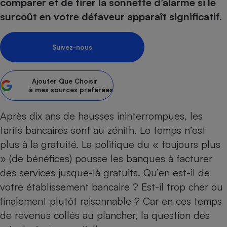
pression
comparer et de tirer la sonnette d’alarme si le
Choisir son fioul
Assurance
Sécurité - Hygiène
Circulation routière
surcoût en votre défaveur apparaît significatif.
Choisir son pellet
Crédit immobilier
Banque - Crédit
Contrôle technique - Rép
Comparateur assurance emprunteur
Maison de retraite
Epargne - Fiscalité
Comparateu
Pièce détachée
Suivez-nous
Energie Moins Chère Ensemble
Comparatif réfrigérateur
Comparatif casque audio
Comparatif tondeuse ro
Moto
Comparatif plaque à indu
Comparatif barre de son
Comparatif poêle à gran
Supermarché - Drive
Ajouter
Que Choisir
Comparatif hotte aspira
Comparatif imprimante m
Comparatif radiateur éle
à mes sources préférées
Électricité - Gaz
Hygiène - Beauté
Comparatif climatiseur m
Comparatif ordinateur p
Après dix ans de hausses ininterrompues, les
Tous les comparateurs
Maladie - Médecine - Mé
Comparatif aspirateur bal
Comparatif ultrabook
Aménagement
tarifs bancaires sont au zénith. Le temps n’est
Toutes les cartes interactives
Système de santé - Com
Comparatif aspirateur tr
Comparatif tablette tacti
Supermarché - Drive
Bricolage - Jardinage
plus à la gratuité. La politique du « toujours plus
Retraite
Comparatif cafetière au
» (de bénéfices) pousse les banques à facturer
Chauffage
Speedtest - Testez le débit de votre
des services jusque-là gratuits. Qu’en est-il de
Mutuelle
Comparatif robot cuiseu
Image et son
Produit d'entretien
connexion Internet
votre établissement bancaire ? Est-il trop cher ou
Comparatif centrale vap
Comparateur auto
Informatique
Sécurité domestique
finalement plutôt raisonnable ? Car en ces temps
Internet
de revenus collés au plancher, la question des
Gros électroménager
Téléphonie