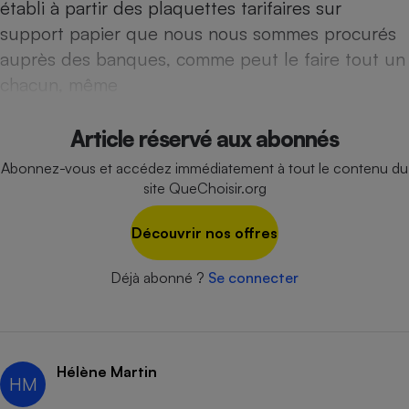
établi à partir des plaquettes tarifaires sur
Téléphone mobile -
Smartphone
support papier que nous nous sommes procurés
Plaque de cuisson à
induction
auprès des banques, comme peut le faire tout un
chacun, même
Climatiseur -
Article réservé aux abonnés
Ventilateur
Abonnez-vous et accédez immédiatement à tout le contenu du
site QueChoisir.org
Antivirus
Découvrir nos offres
Climatiseur -
Ventilateur
Déjà abonné ?
Se connecter
Hélène Martin
HM