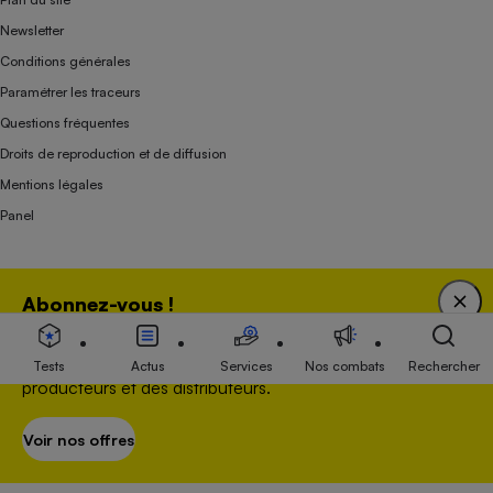
Newsletter
Conditions générales
Paramétrer les traceurs
Questions fréquentes
Droits de reproduction et de diffusion
Mentions légales
Panel
Association indépendante de l’État, des syndicats, des producteurs et des
Abonnez-vous !
distributeurs depuis 1951.
Bénéficiez d'une expertise unique tout en soutenant
une association 100 % indépendante de l'Etat, des
Tests
Actus
Services
Nos combats
Rechercher
producteurs et des distributeurs.
Voir nos offres
S’abonner