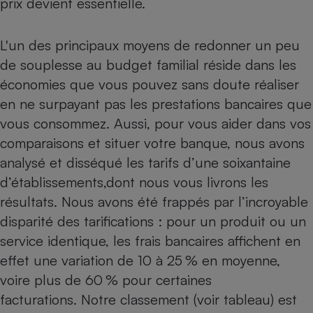
prix devient essentielle.
Petit électroménager - U
Complément
L'un des principaux moyens de redonner un peu
alimentaire
Mutuelle
de souplesse au budget familial réside dans les
Assurance emprunteur
économies que vous pouvez sans doute réaliser
en ne surpayant pas les prestations bancaires que
vous consommez. Aussi, pour vous aider dans vos
Matelas
Champagne
comparaisons et situer votre banque, nous avons
bouteille
Banque en 
analysé et disséqué les tarifs d’une soixantaine
d’établissements,dont nous vous livrons les
Téléviseur
Antimoustique
résultats. Nous avons été frappés par l’incroyable
Lave-linge
disparité des tarifications : pour un produit ou un
service identique, les frais bancaires affichent en
effet une variation de 10 à 25 % en moyenne,
Radiateur électrique
voire plus de 60 % pour certaines
facturations. Notre classement (voir tableau) est