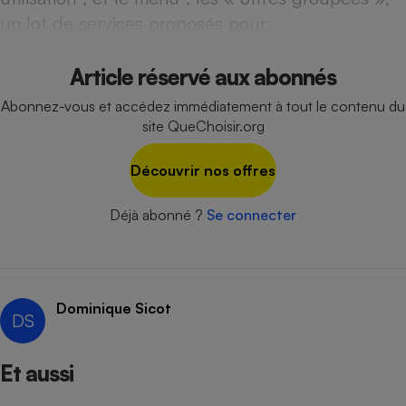
Téléphone mobile -
un lot de services proposés pour
Smartphone
Plaque de cuisson à
induction
Article réservé aux abonnés
Abonnez-vous et accédez immédiatement à tout le contenu du
site QueChoisir.org
Climatiseur -
Ventilateur
Découvrir nos offres
Antivirus
Déjà abonné ?
Se connecter
Climatiseur -
Ventilateur
Dominique Sicot
DS
Et aussi