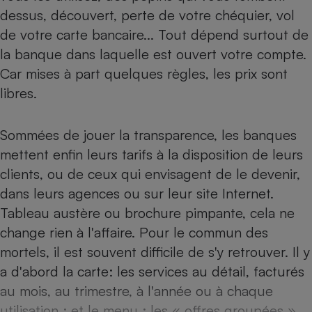
dessus, découvert, perte de votre chéquier, vol
Petit électroménager - U
Complément
de votre carte bancaire... Tout dépend surtout de
alimentaire
la banque dans laquelle est ouvert votre compte.
Mutuelle
Assurance emprunteur
Car mises à part quelques règles, les prix sont
libres.
Sommées de jouer la transparence, les banques
Matelas
Champagne
bouteille
mettent enfin leurs tarifs à la disposition de leurs
Banque en 
clients, ou de ceux qui envisagent de le devenir,
Téléviseur
dans leurs agences ou sur leur site Internet.
Antimoustique
Lave-linge
Tableau austère ou brochure pimpante, cela ne
change rien à l'affaire. Pour le commun des
mortels, il est souvent difficile de s'y retrouver. Il y
a d'abord la carte: les services au détail, facturés
Radiateur électrique
au mois, au trimestre, à l'année ou à chaque
utilisation ; et le menu : les « offres groupées »,