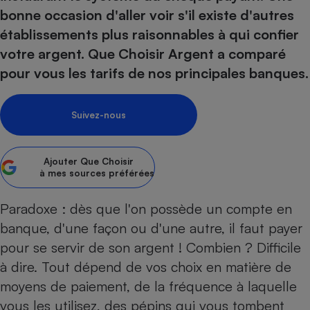
pression
Choisir son fioul
Assurance
Sécurité - Hygiène
Circulation routière
bonne occasion d'aller voir s'il existe d'autres
Choisir son pellet
Crédit immobilier
Banque - Crédit
établissements plus raisonnables à qui confier
Contrôle technique - Rép
votre argent. Que Choisir Argent a comparé
Comparateur assurance emprunteur
Maison de retraite
Epargne - Fiscalité
Comparateu
Pièce détachée
pour vous les tarifs de nos principales banques.
Energie Moins Chère Ensemble
Comparatif réfrigérateur
Comparatif casque audio
Comparatif tondeuse ro
Moto
Comparatif plaque à indu
Comparatif barre de son
Comparatif poêle à gran
Supermarché - Drive
Suivez-nous
Comparatif hotte aspira
Comparatif imprimante m
Comparatif radiateur éle
Électricité - Gaz
Hygiène - Beauté
Comparatif climatiseur m
Comparatif ordinateur p
Tous les comparateurs
Ajouter
Que Choisir
Maladie - Médecine - Mé
Comparatif aspirateur bal
Comparatif ultrabook
Aménagement
à mes sources préférées
Toutes les cartes interactives
Système de santé - Com
Comparatif aspirateur tr
Comparatif tablette tacti
Supermarché - Drive
Bricolage - Jardinage
Retraite
Paradoxe : dès que l'on possède un compte en
Comparatif cafetière au
Chauffage
banque, d'une façon ou d'une autre, il faut payer
Speedtest - Testez le débit de votre
Mutuelle
Comparatif robot cuiseu
Image et son
Produit d'entretien
connexion Internet
pour se servir de son argent ! Combien ? Difficile
Comparatif centrale vap
Comparateur auto
Informatique
Sécurité domestique
à dire. Tout dépend de vos choix en matière de
moyens de paiement, de la fréquence à laquelle
Internet
vous les utilisez, des pépins qui vous tombent
Gros électroménager
Téléphonie