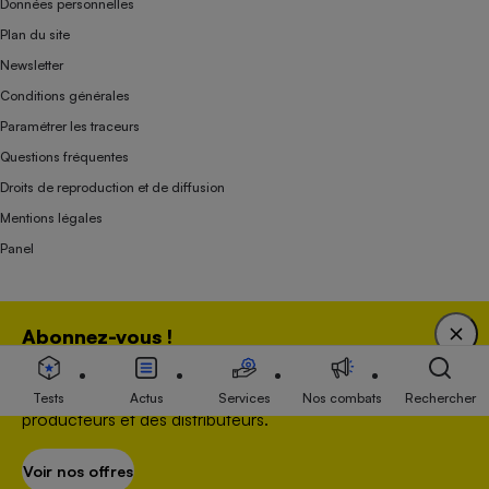
Données personnelles
Plan du site
Newsletter
Conditions générales
Paramétrer les traceurs
Questions fréquentes
Droits de reproduction et de diffusion
Mentions légales
Panel
Association indépendante de l’État, des syndicats, des producteurs et des
Abonnez-vous !
distributeurs depuis 1951.
Bénéficiez d'une expertise unique tout en soutenant
une association 100 % indépendante de l'Etat, des
Tests
Actus
Services
Nos combats
Rechercher
producteurs et des distributeurs.
Voir nos offres
S’abonner