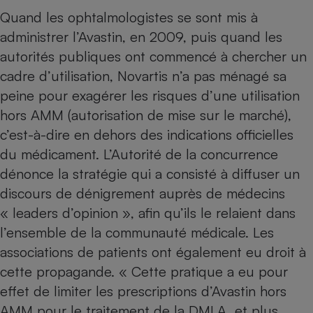
Téléphone mobile -
Quand les ophtalmologistes se sont mis à
Smartphone
Plaque de cuisson à
administrer l’Avastin, en 2009, puis quand les
induction
autorités publiques ont commencé à chercher un
cadre d’utilisation, Novartis n’a pas ménagé sa
peine pour exagérer les risques d’une utilisation
Climatiseur -
hors AMM (autorisation de mise sur le marché),
Ventilateur
c’est-à-dire en dehors des indications officielles
du médicament. L’Autorité de la concurrence
Antivirus
dénonce la stratégie qui a consisté à diffuser un
Climatiseur -
discours de dénigrement auprès de médecins
Ventilateur
« leaders d’opinion », afin qu’ils le relaient dans
l’ensemble de la communauté médicale. Les
associations de patients ont également eu droit à
cette propagande. « Cette pratique a eu pour
effet de limiter les prescriptions d’Avastin hors
AMM pour le traitement de la DMLA, et plus