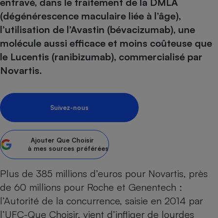
pression
entravé, dans le traitement de la DMLA
Choisir son fioul
Assurance
Sécurité - Hygiène
Circulation routière
(dégénérescence maculaire liée à l’âge),
Choisir son pellet
Crédit immobilier
Banque - Crédit
Contrôle technique - Rép
l’utilisation de l’Avastin (bévacizumab), une
Comparateur assurance emprunteur
Maison de retraite
Epargne - Fiscalité
Comparateu
Pièce détachée
molécule aussi efficace et moins coûteuse que
Energie Moins Chère Ensemble
Comparatif réfrigérateur
Comparatif casque audio
Comparatif tondeuse ro
le Lucentis (ranibizumab), commercialisé par
Moto
Comparatif plaque à indu
Comparatif barre de son
Comparatif poêle à gran
Novartis.
Supermarché - Drive
Comparatif hotte aspira
Comparatif imprimante m
Comparatif radiateur éle
Électricité - Gaz
Hygiène - Beauté
Comparatif climatiseur m
Comparatif ordinateur p
Suivez-nous
Tous les comparateurs
Maladie - Médecine - Mé
Comparatif aspirateur bal
Comparatif ultrabook
Aménagement
Toutes les cartes interactives
Système de santé - Com
Comparatif aspirateur tr
Comparatif tablette tacti
Supermarché - Drive
Bricolage - Jardinage
Ajouter
Que Choisir
Retraite
Comparatif cafetière au
à mes sources préférées
Chauffage
Speedtest - Testez le débit de votre
Mutuelle
Comparatif robot cuiseu
Image et son
Produit d'entretien
connexion Internet
Plus de 385 millions d’euros pour Novartis, près
Comparatif centrale vap
Comparateur auto
Informatique
Sécurité domestique
de 60 millions pour Roche et Genentech :
l’Autorité de la concurrence,
saisie en 2014 par
Internet
l’UFC-Que Choisir
, vient d’infliger de lourdes
Gros électroménager
Téléphonie