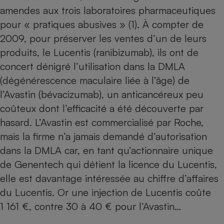
amendes aux trois laboratoires pharmaceutiques
Petit électroménager - U
Complément
pour « pratiques abusives » (1). À compter de
alimentaire
2009, pour préserver les ventes d’un de leurs
Mutuelle
Assurance emprunteur
produits, le Lucentis (ranibizumab), ils ont de
concert dénigré l’utilisation dans la DMLA
(dégénérescence maculaire liée à l’âge) de
l’Avastin (bévacizumab), un anticancéreux peu
Matelas
Champagne
coûteux dont l’efficacité a été découverte par
bouteille
Banque en 
hasard. L’Avastin est commercialisé par Roche,
Téléviseur
mais la firme n’a jamais demandé d’autorisation
Antimoustique
Lave-linge
dans la DMLA car, en tant qu’actionnaire unique
de Genentech qui détient la licence du Lucentis,
elle est davantage intéressée au chiffre d’affaires
du Lucentis. Or une injection de Lucentis coûte
Radiateur électrique
1 161 €, contre 30 à 40 € pour l’Avastin…