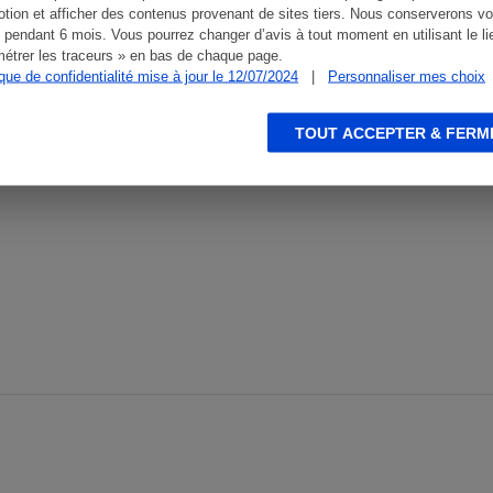
tion et afficher des contenus provenant de sites tiers. Nous conserverons vo
 pendant 6 mois. Vous pourrez changer d’avis à tout moment en utilisant le li
étrer les traceurs » en bas de chaque page.
ique de confidentialité mise à jour le 12/07/2024
|
Personnaliser mes choix
fraîches
t artisanaux
TOUT ACCEPTER & FERM