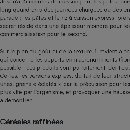
Jusqu’à 15 minutes de cuisson pour les pâtes, une
Radiateur électrique
long quand on a des journées chargées ou des enfa
parade : les pâtes et le riz à cuisson express, prê
Téléphone mobile -
secret réside dans une épaisseur moindre pour le
Smartphone
Plaque de cuisson à
commercialisation pour le second.
induction
Sur le plan du goût et de la texture, il revient à 
qui concerne les apports en macronutriments (fibr
Climatiseur -
Ventilateur
possible : ces produits sont parfaitement identiqu
Certes, les versions express, du fait de leur struct
unes, grains « éclatés » par la précuisson pour le
Antivirus
plus vite par l’organisme, et provoquer une hausse
Climatiseur -
Ventilateur
à démontrer.
Céréales raffinées