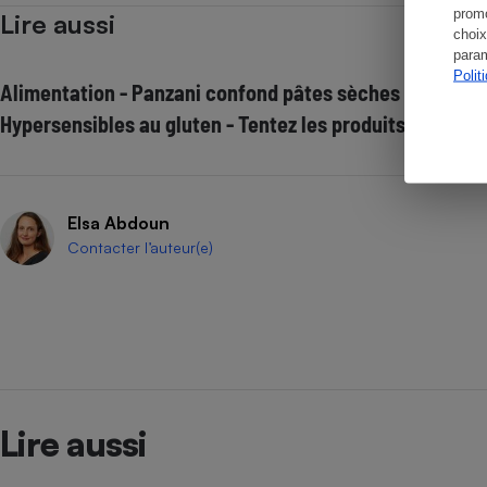
promo
Lire aussi
choix
param
Polit
Alimentation - Panzani confond pâtes sèches et pâtes 
Hypersensibles au gluten - Tentez les produits vraimen
Elsa Abdoun
Contacter l’auteur(e)
Lire aussi