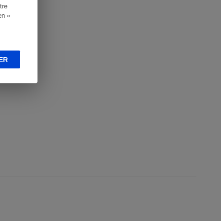
tre
en «
ER