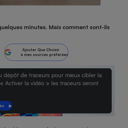
- Ustensile
 quelques minutes. Mais comment sont-ils
Foie gras
Aide auditive
r
Assurance vie
Ajouter
Que Choisir
à mes sources préférées
Poêle à granulés
u dépôt de traceurs pour mieux cibler la
gne - Comment choisir une
lle de champagne
 « Activer la vidéo » les traceurs seront
en ligne
Ordinateur portable
Crème solaire
Lave-vaisselle