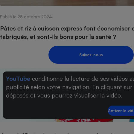
Internet
Publié le 28 octobre 2024
Gros électroménager
Téléphonie
Petit électroménager 
Pâtes et riz à cuisson express font économiser
Complément
fabriqués, et sont-ils bons pour la santé ?
alimentaire
Mutuelle
Assurance emprunteu
Suivez-nous
Matelas
YouTube
conditionne la lecture de ses vidéos a
Champa
boutei
publicité selon votre navigation. En cliquant sur
Banque 
déposés et vous pourrez visualiser la vidéo.
Téléviseur
Antimoustique
Lave-linge