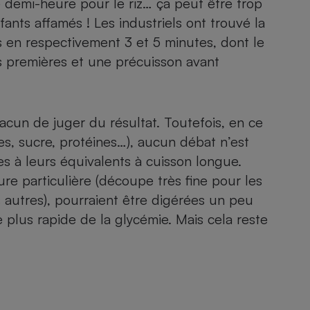
 demi-heure pour le riz… ça peut être trop
Électricité - Gaz
nts affamés ! Les industriels ont trouvé la
ts en respectivement 3 et 5 minutes, dont le
Appareil photo
s premières et une précuisson avant
numérique
Four encastrable
chacun de juger du résultat. Toutefois, en ce
es, sucre, protéines…), aucun débat n’est
Lessive
es à leurs équivalents à cuisson longue.
ure particulière (découpe très fine pour les
s autres), pourraient être digérées un peu
 plus rapide de la glycémie. Mais cela reste
Aspirateur