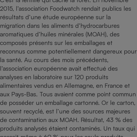
2015, l’association Foodwatch rendait publics les
Petit électroménager - U
Complément
résultats d’une étude européenne sur la
alimentaire
migration dans les aliments d’hydrocarbures
Mutuelle
Assurance emprunteur
aromatiques d’huiles minérales (MOAH)
, des
composés présents sur les emballages et
reconnus comme potentiellement dangereux pour
Matelas
la santé. Au cours des mois précédents,
Champagne
bouteille
l’association européenne avait effectué des
Banque en 
analyses en laboratoire sur 120 produits
Téléviseur
alimentaires vendus en Allemagne, en France et
Antimoustique
Lave-linge
aux Pays-Bas. Tous avaient comme point commun
de posséder un emballage cartonné. Or le carton,
souvent recyclé, est l’une des sources majeures
de contamination aux MOAH. Résultat, 43 % des
Radiateur électrique
produits analysés étaient contaminés. Un taux qui
passait même à 60 % pour les seuls produits