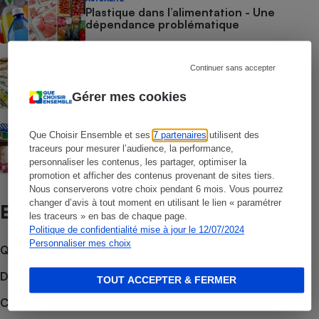
Plastique dans l’alimentation - Une
dépendance problématique
ACTUALITÉ
Continuer sans accepter
Emballages alimentaires - Des milliers de
contaminants dans le corps humain
Gérer mes cookies
ENQUÊTE
Que Choisir Ensemble et ses
7 partenaires
utilisent des
Huiles minérales - Elles sont enfin
traceurs pour mesurer l’audience, la performance,
bannies !
personnaliser les contenus, les partager, optimiser la
promotion et afficher des contenus provenant de sites tiers.
Nous conserverons votre choix pendant 6 mois. Vous pourrez
changer d’avis à tout moment en utilisant le lien « paramétrer
Et aussi
les traceurs » en bas de chaque page.
Politique de confidentialité mise à jour le 12/07/2024
Personnaliser mes choix
Que faire en cas de litige ?
Découvrir le forum
TOUT ACCEPTER & FERMER
Consulter nos Actualités