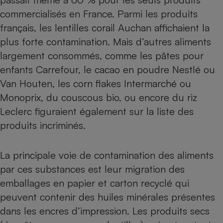
Téléphone mobile -
commercialisés en France. Parmi les produits
Smartphone
Plaque de cuisson à
français, les lentilles corail Auchan affichaient la
induction
plus forte contamination. Mais d’autres aliments
largement consommés, comme les pâtes pour
enfants Carrefour, le cacao en poudre Nestlé ou
Climatiseur -
Ventilateur
Van Houten, les corn flakes Intermarché ou
Monoprix, du couscous bio, ou encore du riz
Leclerc figuraient également sur la liste des
Antivirus
produits incriminés.
Climatiseur -
Ventilateur
La principale voie de contamination des aliments
par ces substances est leur migration des
emballages en papier et carton recyclé qui
peuvent contenir des huiles minérales présentes
dans les encres d’impression. Les produits secs