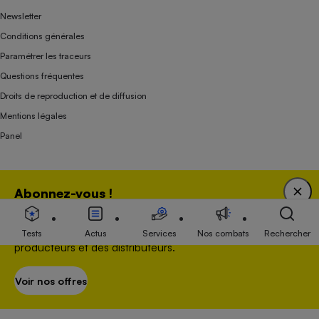
Newsletter
Conditions générales
Paramétrer les traceurs
Questions fréquentes
Droits de reproduction et de diffusion
Mentions légales
Panel
Association indépendante de l’État, des syndicats, des producteurs et des
Abonnez-vous !
distributeurs depuis 1951.
Bénéficiez d'une expertise unique tout en soutenant
une association 100 % indépendante de l'Etat, des
Tests
Actus
Services
Nos combats
Rechercher
producteurs et des distributeurs.
Voir nos offres
S’abonner