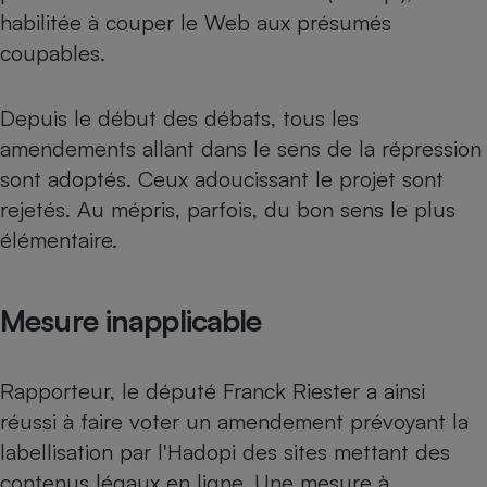
Téléphone mobile -
habilitée à couper le Web aux présumés
Smartphone
Plaque de cuisson à
coupables.
induction
Depuis le début des débats, tous les
amendements allant dans le sens de la répression
Climatiseur -
sont adoptés. Ceux adoucissant le projet sont
Ventilateur
rejetés. Au mépris, parfois, du bon sens le plus
élémentaire.
Antivirus
Climatiseur -
Ventilateur
Mesure inapplicable
Rapporteur, le député Franck Riester a ainsi
réussi à faire voter un amendement prévoyant la
labellisation par l'Hadopi des sites mettant des
contenus légaux en ligne. Une mesure à