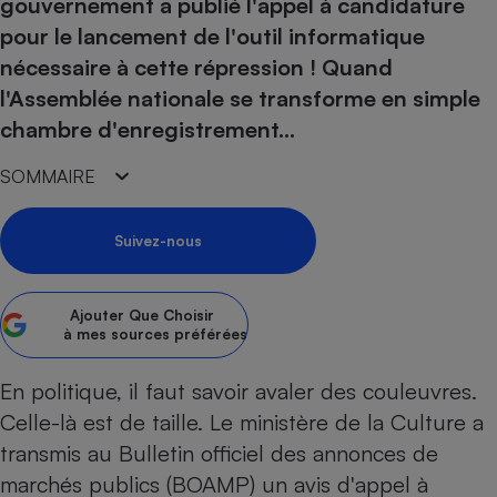
pression
gouvernement a publié l'appel à candidature
Choisir son fioul
Assurance
Sécurité - Hygiène
Circulation routière
pour le lancement de l'outil informatique
Choisir son pellet
Crédit immobilier
Banque - Crédit
Contrôle technique - Rép
nécessaire à cette répression ! Quand
Comparateur assurance emprunteur
Maison de retraite
Epargne - Fiscalité
Comparateu
Pièce détachée
l'Assemblée nationale se transforme en simple
Energie Moins Chère Ensemble
Comparatif réfrigérateur
Comparatif casque audio
Comparatif tondeuse ro
chambre d'enregistrement...
Moto
Comparatif plaque à indu
Comparatif barre de son
Comparatif poêle à gran
Supermarché - Drive
SOMMAIRE
Comparatif hotte aspira
Comparatif imprimante m
Comparatif radiateur éle
Électricité - Gaz
Hygiène - Beauté
Comparatif climatiseur m
Comparatif ordinateur p
Suivez-nous
Tous les comparateurs
Maladie - Médecine - Mé
Comparatif aspirateur bal
Comparatif ultrabook
Aménagement
Toutes les cartes interactives
Système de santé - Com
Comparatif aspirateur tr
Comparatif tablette tacti
Supermarché - Drive
Bricolage - Jardinage
Ajouter
Que Choisir
Retraite
à mes sources préférées
Comparatif cafetière au
Chauffage
Speedtest - Testez le débit de votre
Mutuelle
Comparatif robot cuiseu
Image et son
Produit d'entretien
En politique, il faut savoir avaler des couleuvres.
connexion Internet
Comparatif centrale vap
Comparateur auto
Celle-là est de taille. Le ministère de la Culture a
Informatique
Sécurité domestique
transmis au Bulletin officiel des annonces de
Internet
marchés publics (BOAMP) un avis d'appel à
Gros électroménager
Téléphonie