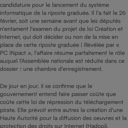
candidature pour le lancement du système
Petit électroménager - U
informatique de la riposte graduée. Il l'a fait le 26
Complément
alimentaire
février, soit une semaine avant que les députés
Mutuelle
Assurance emprunteur
n'entament l'examen du projet de loi Création et
Internet, qui doit décider ou non de la mise en
place de cette riposte graduée ! Révélée par «
PC INpact », l'affaire résume parfaitement le rôle
Matelas
Champagne
auquel l'Assemblée nationale est réduite dans ce
bouteille
Banque en 
dossier : une chambre d'enregistrement.
Téléviseur
Antimoustique
Lave-linge
De jour en jour, il se confirme que le
gouvernement entend faire passer coûte que
coûte cette loi de répression du téléchargement
pirate. Elle prévoit entre autres la création d'une
Radiateur électrique
Haute Autorité pour la diffusion des oeuvres et la
protection des droits sur Internet (Hadopi),