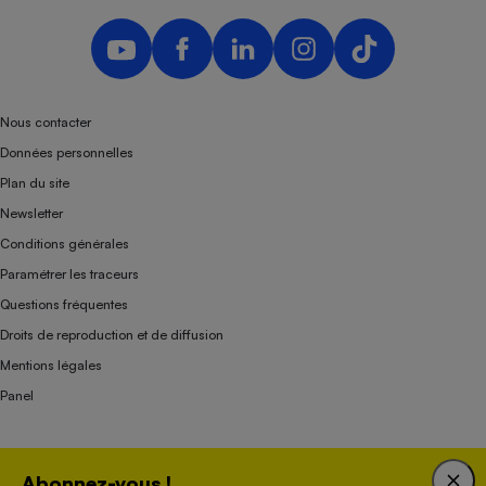
Nous contacter
Données personnelles
Plan du site
Newsletter
Conditions générales
Paramétrer les traceurs
Questions fréquentes
Droits de reproduction et de diffusion
Mentions légales
Panel
Association indépendante de l’État, des syndicats, des producteurs et des
Abonnez-vous !
distributeurs depuis 1951.