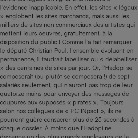
l'évidence inapplicable. En effet, les sites « légaux
Cafetière à expressos
» englobent les sites marchands, mais aussi les
milliers de sites non commerciaux des artistes qui
mettent leurs oeuvres, gratuitement, à la
disposition du public ! Comme l'a fait remarquer
le député Christian Paul, l'ensemble évoluant en
permanence, il faudrait labelliser ou « délabelliser
» des centaines de sites par jour. Or, l'Hadopi se
Robot ménager
composerait (ou plutôt se composera !) de sept
salariés seulement, qui n'auront pas trop de leur
quatorze mains pour envoyer des messages de
coupures aux supposés « pirates ». Toujours
selon nos collègues de « PC INpact », ils ne
pourront guère consacrer plus de 25 secondes à
chaque dossier. À moins que l'Hadopi ne
devienne un des plus grands employeurs de la