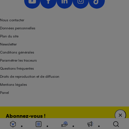
Nous contacter
Données personnelles
Plan du site
Newsletter
Conditions générales
Paramétrer les traceurs
Questions fréquentes
Droits de reproduction et de diffusion
Mentions légales
Panel
Association indépendante de l’État, des syndicats, des producteurs et des
Abonnez-vous !
distributeurs depuis 1951.
Bénéficiez d'une expertise unique tout en soutenant