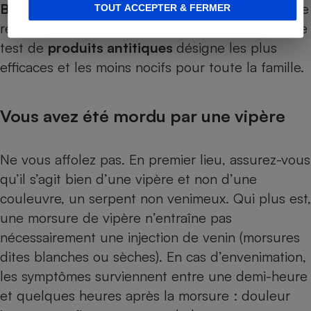
Bon à savoir.
Certains répulsifs antimoustiques se
TOUT ACCEPTER & FERMER
révèlent également efficaces sur les tiques. Notre
test de
produits antitiques
désigne les plus
efficaces et les moins nocifs pour toute la famille.
Vous avez été mordu par une vipère
Ne vous affolez pas. En premier lieu, assurez-vous
qu’il s’agit bien d’une vipère et non d’une
couleuvre, un serpent non venimeux. Qui plus est,
une morsure de vipère n’entraîne pas
nécessairement une injection de venin (morsures
dites blanches ou sèches). En cas d’envenimation,
les symptômes surviennent entre une demi-heure
et quelques heures après la morsure : douleur