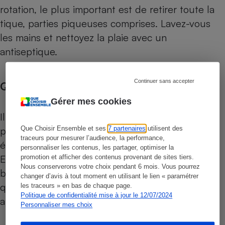
rotation, le plus important est de retirer toute la
tique, parties piqueuses comprises. Lavez-vous
les mains et nettoyez la plaie avec un
antiseptique.
Continuer sans accepter
Quand consulter ?
Gérer mes cookies
Il est recommandé de surveiller la zone piquée
pendant un mois pour repérer les signes
Que Choisir Ensemble et ses
7 partenaires
utilisent des
traceurs pour mesurer l’audience, la performance,
éventuels d’une maladie de Lyme (voir encadré).
personnaliser les contenus, les partager, optimiser la
En présence de symptômes d’infection par la
promotion et afficher des contenus provenant de sites tiers.
Nous conserverons votre choix pendant 6 mois. Vous pourrez
bactérie, consultez sans tarder un médecin afin
changer d’avis à tout moment en utilisant le lien « paramétrer
qu’il vous prescrive un traitement antibiotique
les traceurs » en bas de chaque page.
Politique de confidentialité mise à jour le 12/07/2024
approprié.
Personnaliser mes choix