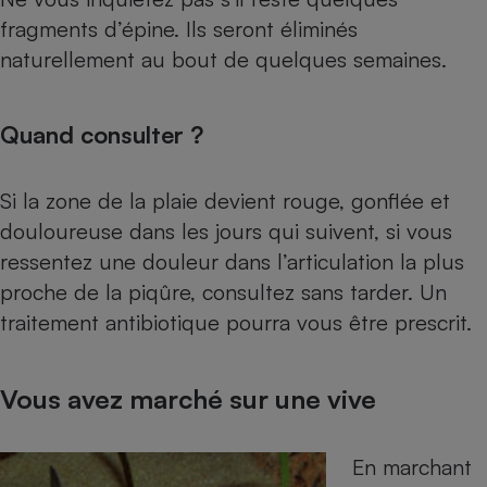
Téléphone mobile -
fragments d’épine. Ils seront éliminés
Smartphone
Plaque de cuisson à
naturellement au bout de quelques semaines.
induction
Quand consulter ?
Climatiseur -
Ventilateur
Si la zone de la plaie devient rouge, gonflée et
douloureuse dans les jours qui suivent, si vous
Antivirus
ressentez une douleur dans l’articulation la plus
Climatiseur -
proche de la piqûre, consultez sans tarder. Un
Ventilateur
traitement antibiotique pourra vous être prescrit.
Vous avez marché sur une vive
En marchant