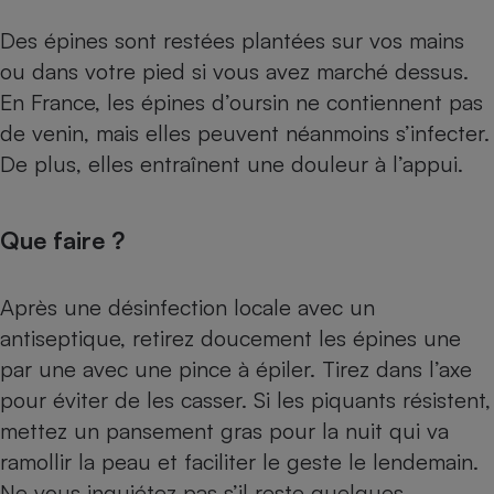
Petit électroménager - U
Des épines sont restées plantées sur vos mains
Complément
ou dans votre pied si vous avez marché dessus.
alimentaire
Mutuelle
En France, les épines d’oursin ne contiennent pas
Assurance emprunteur
de venin, mais elles peuvent néanmoins s’infecter.
De plus, elles entraînent une douleur à l’appui.
Matelas
Champagne
Que faire ?
bouteille
Banque en 
Téléviseur
Après une désinfection locale avec un
Antimoustique
Lave-linge
antiseptique, retirez doucement les épines une
par une avec une pince à épiler. Tirez dans l’axe
pour éviter de les casser. Si les piquants résistent,
mettez un pansement gras pour la nuit qui va
Radiateur électrique
ramollir la peau et faciliter le geste le lendemain.
Ne vous inquiétez pas s’il reste quelques