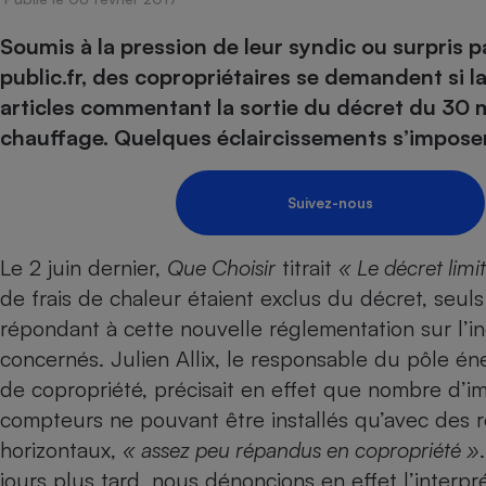
Energie
Nutrition
Assurance auto
-nous ?
Soumis à la pression de leur syndic ou surpris p
Produit alimentaire
Carburant
Compar
Compar
Compar
Compar
pressi
public.fr, des copropriétaires se demandent si 
Choisir son fioul
Assurance
Sécurité - Hygiène
Circulation routière
articles commentant la sortie du décret du 30 ma
Choisir son pellet
Banque - Crédit
Crédit immobilier
Contrôle technique - 
chauffage. Quelques éclaircissements s’impose
Comparateur assurance emprunteur
Epargne - Fiscalité
Maison de retraite
Compara
Pièce détachée
Energie Moins Chère Ensemble
Comparatif réfrigérat
Comparatif casque au
Comparatif tondeuse
Moto
Suivez-nous
Comparatif plaque à i
Comparatif barre de 
Comparatif poêle à g
Supermarché - Drive
Comparatif hotte asp
Comparatif imprimant
Comparatif radiateur 
Le 2 juin dernier,
Que Choisir
titrait
«
Le décret limi
Électricité - Gaz
Hygiène - Beauté
Comparatif climatiseu
Comparatif ordinateu
de frais de chaleur étaient exclus du décret, seu
Tous les comparateurs
Maladie - Médecine -
répondant à cette nouvelle réglementation sur l’in
Comparatif aspirateur
Comparatif ultrabook
Aménagement
Toutes les cartes interactives
concernés. Julien Allix, le responsable du pôle én
Système de santé - C
Comparatif aspirateur
Comparatif tablette ta
Supermarché - Drive
Bricolage - Jardinage
de copropriété, précisait en effet que nombre d’i
Retraite
Comparatif cafetière
Chauffage
compteurs ne pouvant être installés qu’avec des r
Speedtest - Testez le débit de votre
Mutuelle
Comparatif robot cui
Image et son
Produit d'entretien
connexion Internet
horizontaux,
« assez peu répandus en copropriété »
Comparatif centrale 
Comparateur auto
jours plus tard, nous dénoncions en effet
Informatique
Sécurité domestique
l’interpr