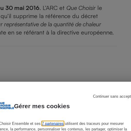
 du 30 mai 2016
. L’ARC et
Que Choisir
le
s qu’il supprime la référence du décret
 représentative de la quantité de chaleur
s
Réfrigérateur
nte en se référant à la directive européenne.
Continuer sans accept
Gérer mes cookies
Choisir Ensemble et ses
7 partenaires
utilisent des traceurs pour mesurer
ACTUALITÉ
A
ience, la performance, personnaliser les contenus, les partager, optimiser la