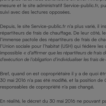
mesure et le site administratif Service-public.fr
, pu
Internet
suivi avec des lectures opposées
.
Gros électroménager
Téléphonie
Petit électroménager 
Complément
Depuis, le site Service-public.fr n’a plus varié, il in
alimentaire
répartiteurs de frais de chauffage. De leur côté, l
Mutuelle
Assurance emprunteu
l’immense pactole des répartiteurs de frais de cha
l’Union sociale pour l’habitat (USH) qui fédère les
impossible
« d’affirmer que les répartiteurs de frais
d’exécution de l’obligation d’individualiser les frais d
Matelas
Champa
boutei
Banque 
Bref, quand on est copropriétaire il y a de quoi ê
Téléviseur
30 mai 2016 n’a pas été modifié, et la position de
Antimoustique
Lave-linge
responsables de copropriété n’a pas changé.
En réalité, le décret du 30 mai 2016 ne pouvant pa