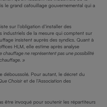
is le
grand cafouillage gouvernemental qui a
- Ustensile
Foie gras
siste sur l’obligation d’installer des
es industriels de la mesure qui comptent sur
Aide auditive
r
Assurance vie
uffage insistent auprès des syndics. Quant à
 offices HLM, elle estime après analyse
 de chauffage ne représentent pas une possibilité
e chauffage. »
Poêle à granulés
gne - Comment choisir une
lle de champagne
en ligne
tre déboussolé. Pour autant, le décret du
Ordinateur portable
Que Choisir
et de l’Association des
Crème solaire
Lave-vaisselle
s être invoqué pour soutenir les répartiteurs