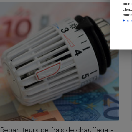
promo
choix
param
Polit
Répartiteurs de frais de chauffage -