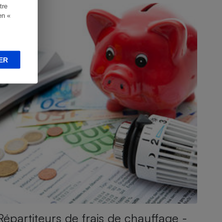
tre
en «
ER
Répartiteurs de frais de chauffage -