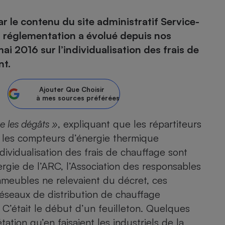
ar le contenu du site administratif Service-
atif sèche-linge
atif smartphone
atif nettoyeur haute
ateur mutuelle
on
la réglementation a évolué depuis nos
i 2016 sur l’individualisation des frais de
Réparation
nt.
Obsèques - Pompes
teur des devis d’opticiens
funèbres
eur-congélateur
dio
 robot
Ajouter
Que Choisir
à mes sources préférées
nduction
son
ranulés
irante
e multifonction
électrique
te les dégâts
»
, expliquant que les répartiteurs
Panneaux
r mobile
r portable
ls les compteurs d’énergie thermique
photovoltaïques
 Médicament
dividualisation des frais de chauffage sont
 balai
ergie de l’ARC, l’Association des responsables
omplémentaire santé
 traîneau
ctile
Circuits courts et
alimentation locale
mmeubles ne relevaient du décret, ces
Puériculture - Produit
 automatique
pour bébé
éseaux de distribution de chauffage
Banque en ligne
seur
. C’était le début d’un feuilleton. Quelques
vapeur
étation qu’en faisaient les industriels de la