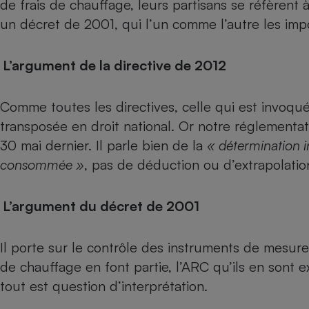
de frais de chauffage, leurs partisans se réfèrent 
Radiateur électrique
un décret de 2001, qui l’un comme l’autre les imp
Téléphone mobile -
Smartphone
L’argument de la directive de 2012
Plaque de cuisson à
induction
Comme toutes les directives, celle qui est invoquée
transposée en droit national. Or notre réglementat
30 mai dernier. Il parle bien de la
« détermination i
Climatiseur -
Ventilateur
consommée »
, pas de déduction ou d’extrapolatio
Antivirus
L’argument du décret de 2001
Climatiseur -
Ventilateur
Il porte sur le contrôle des instruments de mesure
de chauffage en font partie, l’ARC qu’ils en sont 
tout est question d’interprétation.