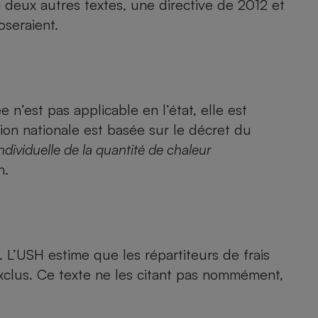
à deux autres textes, une directive de 2012 et
Électricité - Gaz
oseraient.
Appareil photo
numérique
Four encastrable
 n’est pas applicable en l’état, elle est
ion nationale est basée sur le décret du
ndividuelle de la quantité de chaleur
Lessive
n.
Aspirateur
. L’USH estime que les répartiteurs de frais
exclus. Ce texte ne les citant pas nommément,