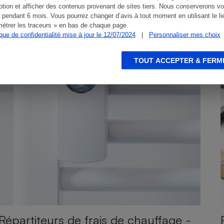
tion et afficher des contenus provenant de sites tiers. Nous conserverons vo
 pendant 6 mois. Vous pourrez changer d’avis à tout moment en utilisant le li
étrer les traceurs » en bas de chaque page.
ique de confidentialité mise à jour le 12/07/2024
|
Personnaliser mes choix
TOUT ACCEPTER & FERM
Répartiteurs de frais de chauffage -