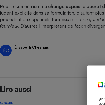
Pour résumer,
rien n’a changé depuis le décret
jugent explicite dans sa formulation, d’autant plu
précédent aux appareils fournissant
« une grandeur
Cafetière à expresso
fournie »
. D’autres l’interprètent de façon diverge
Élisabeth Chesnais
ÉC
Robot ménager
Lire aussi
Que 
ACTUALITÉ
l’aud