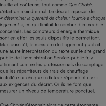
inutile et coûteuse, tout comme
Que Choisir
,
Petit électroménager - U
c’était un moindre mal. Le décret imposait de
Complément
alimentaire
« déterminer la quantité de chaleur fournie à chaque
Mutuelle
Assurance emprunteur
logement »
, ce qui limitait le nombre d’immeubles
concernés. Les compteurs d’énergie thermique
sont en effet les seuls dispositifs le permettant.
Mais aussitôt, le ministère du Logement publiait
Matelas
Champagne
une autre interprétation du texte sur le site grand
bouteille
Banque en 
public de l’administration Service-public.fr, y
Téléviseur
affirmant comme les professionnels du comptage
Antimoustique
Lave-linge
que les répartiteurs de frais de chauffage
installés sur chaque radiateur répondent aussi
aux exigences du décret. Or ils ne font que
mesurer un niveau de température ponctuel.
Radiateur électrique
Que Choisir
s’étonnait alors de cette étonnante