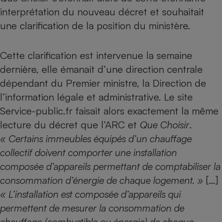
Téléphone mobile -
interprétation
du nouveau décret et souhaitait
Smartphone
Plaque de cuisson à
une clarification de la position du ministère.
induction
Cette clarification est intervenue la semaine
dernière, elle émanait d’une direction centrale
Climatiseur -
Ventilateur
dépendant du Premier ministre, la Direction de
l’information légale et administrative.
Le site
Service-public.fr faisait alors exactement la même
Antivirus
lecture du décret que l’ARC et
Que Choisir
.
Climatiseur -
« Certains immeubles équipés d’un chauffage
Ventilateur
collectif doivent comporter une installation
composée d’appareils permettant de comptabiliser la
consommation d’énergie de chaque logement. »
[…]
« L’installation est composée d’appareils qui
permettent de mesurer la consommation de
chauffage (combustible ou énergie) de chaque