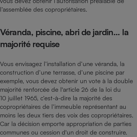
vous devez obtenir l’autorisation préalable de
Téléphone mobile -
l’assemblée des copropriétaires.
Smartphone
Plaque de cuisson à
induction
Véranda, piscine, abri de jardin… la
majorité requise
Climatiseur -
Ventilateur
Vous envisagez l’installation d’une véranda, la
Antivirus
construction d’une terrasse, d’une piscine par
exemple, vous devez obtenir un vote à la double
Climatiseur -
Ventilateur
majorité renforcée de l'article 26 de la loi du
10 juillet 1965, c’est-à-dire la majorité des
copropriétaires de l’immeuble représentant au
moins les deux tiers des voix des copropriétaires.
Car la décision emporte appropriation de parties
communes ou cession d'un droit de construire.