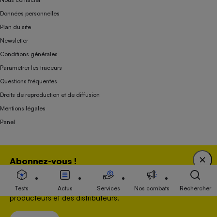
Données personnelles
Plan du site
Newsletter
Conditions générales
Paramétrer les traceurs
Questions fréquentes
Droits de reproduction et de diffusion
Mentions légales
Panel
Association indépendante de l’État, des syndicats, des producteurs et des
Abonnez-vous !
distributeurs depuis 1951.
Bénéficiez d'une expertise unique tout en soutenant
une association 100 % indépendante de l'Etat, des
Tests
Actus
Services
Nos combats
Rechercher
producteurs et des distributeurs.