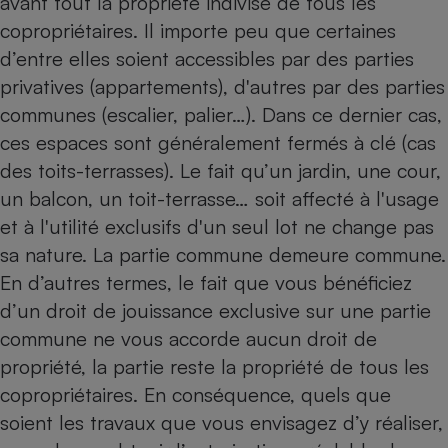
avant tout la propriété indivise de tous les
copropriétaires. Il importe peu que certaines
Petit électroménager - U
Complément
d’entre elles soient accessibles par des parties
alimentaire
Mutuelle
privatives (appartements), d'autres par des parties
Assurance emprunteur
communes (escalier, palier…). Dans ce dernier cas,
ces espaces sont généralement fermés à clé (cas
des toits-terrasses). Le fait qu’un jardin, une cour,
Matelas
un balcon, un toit-terrasse… soit affecté à l'usage
Champagne
bouteille
et à l'utilité exclusifs d'un seul lot ne change pas
Banque en 
sa nature. La partie commune demeure commune.
Téléviseur
En d’autres termes, le fait que vous bénéficiez
Antimoustique
Lave-linge
d’un droit de jouissance exclusive sur une partie
commune ne vous accorde aucun droit de
propriété, la partie reste la propriété de tous les
copropriétaires. En conséquence, quels que
Radiateur électrique
soient les travaux que vous envisagez d’y réaliser,