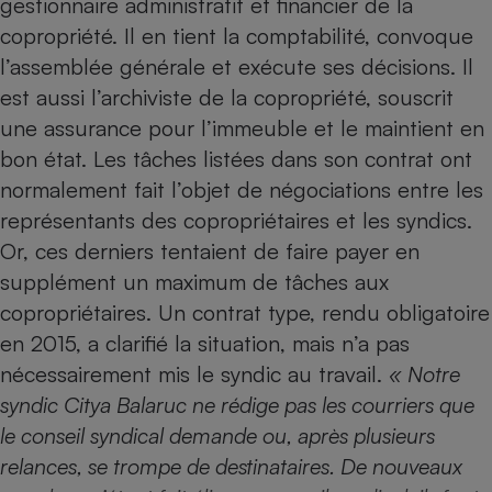
gestionnaire administratif et financier de la
copropriété. Il en tient la comptabilité, convoque
Petit électroménager - U
Complément
l’assemblée générale et exécute ses décisions. Il
alimentaire
Mutuelle
est aussi l’archiviste de la copropriété, souscrit
Assurance emprunteur
une assurance pour l’immeuble et le maintient en
bon état. Les tâches listées dans son contrat ont
normalement fait l’objet de négociations entre les
Matelas
représentants des copropriétaires et les syndics.
Champagne
bouteille
Or, ces derniers tentaient de faire payer en
Banque en 
supplément un maximum de tâches aux
Téléviseur
copropriétaires. Un contrat type, rendu obligatoire
Antimoustique
Lave-linge
en 2015, a clarifié la situation, mais n’a pas
nécessairement mis le syndic au travail.
« Notre
syndic Citya Balaruc ne rédige pas les courriers que
Radiateur électrique
le conseil syndical demande ou, après plusieurs
relances, se trompe de destinataires. De nouveaux