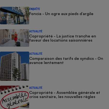
Cafetière à expressos
ENQUÊTE
Foncia - Un ogre aux pieds d’argile
ACTUALITÉ
Copropriété - La justice tranche en
faveur des locations saisonnières
ACTUALITÉ
Robot ménager
Comparaison des tarifs de syndics - On
avance lentement
ACTUALITÉ
Copropriété - Assemblée générale et
crise sanitaire, les nouvelles règles