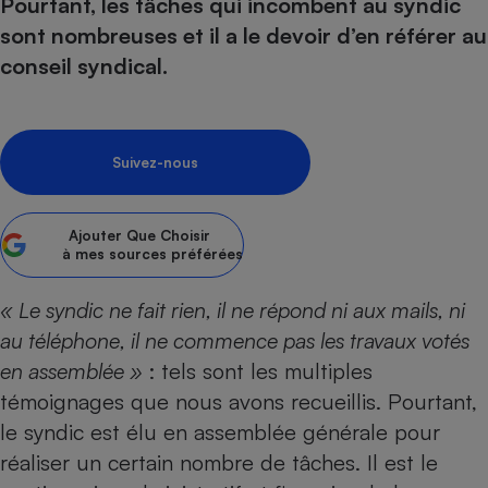
pression
Pourtant, les tâches qui incombent au syndic
Choisir son fioul
Assurance
Sécurité - Hygiène
Circulation routière
sont nombreuses et il a le devoir d’en référer au
Choisir son pellet
Crédit immobilier
Banque - Crédit
Contrôle technique - Rép
conseil syndical.
Comparateur assurance emprunteur
Maison de retraite
Epargne - Fiscalité
Comparateu
Pièce détachée
Energie Moins Chère Ensemble
Comparatif réfrigérateur
Comparatif casque audio
Comparatif tondeuse ro
Moto
Comparatif plaque à indu
Comparatif barre de son
Comparatif poêle à gran
Supermarché - Drive
Suivez-nous
Comparatif hotte aspira
Comparatif imprimante m
Comparatif radiateur éle
Électricité - Gaz
Hygiène - Beauté
Comparatif climatiseur m
Comparatif ordinateur p
Ajouter
Que Choisir
Tous les comparateurs
à mes sources préférées
Maladie - Médecine - Mé
Comparatif aspirateur bal
Comparatif ultrabook
Aménagement
Toutes les cartes interactives
Système de santé - Com
Comparatif aspirateur tr
Comparatif tablette tacti
Supermarché - Drive
Bricolage - Jardinage
« Le syndic ne fait rien, il ne répond ni aux mails, ni
Retraite
Comparatif cafetière au
au téléphone, il ne commence pas les travaux votés
Chauffage
Speedtest - Testez le débit de votre
en assemblée »
: tels sont les multiples
Mutuelle
Comparatif robot cuiseu
Image et son
Produit d'entretien
connexion Internet
témoignages que nous avons recueillis. Pourtant,
Comparatif centrale vap
Comparateur auto
Informatique
Sécurité domestique
le syndic est élu en assemblée générale pour
Internet
réaliser un certain nombre de tâches. Il est le
Gros électroménager
Téléphonie