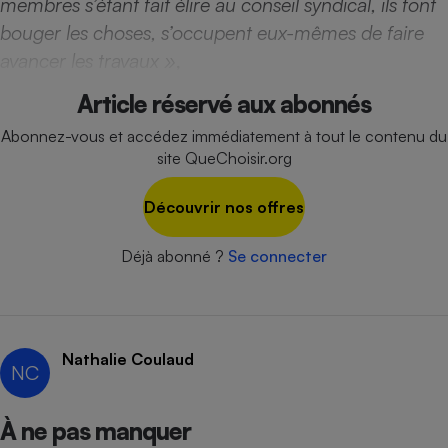
membres s’étant fait élire au conseil syndical, ils font
Téléphone mobile -
Smartphone
bouger les choses, s’occupent eux-mêmes de faire
Plaque de cuisson à
avancer les travaux »
,
induction
Article réservé aux abonnés
Abonnez-vous et accédez immédiatement à tout le contenu du
Climatiseur -
site QueChoisir.org
Ventilateur
Découvrir nos offres
Antivirus
Déjà abonné ?
Se connecter
Climatiseur -
Ventilateur
Nathalie Coulaud
NC
À ne pas manquer