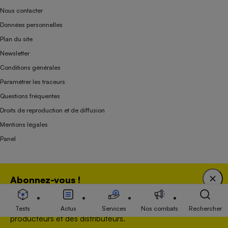
Nous contacter
Données personnelles
Plan du site
Newsletter
Conditions générales
Paramétrer les traceurs
Questions fréquentes
Droits de reproduction et de diffusion
Mentions légales
Panel
Association indépendante de l’État, des syndicats, des producteurs et des
Abonnez-vous !
distributeurs depuis 1951.
Bénéficiez d'une expertise unique tout en soutenant
une association 100 % indépendante de l'Etat, des
Tests
Actus
Services
Nos combats
Rechercher
producteurs et des distributeurs.