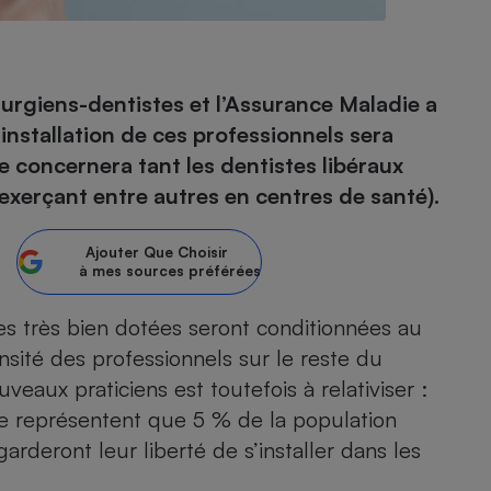
- Ustensile
hirurgiens-dentistes et l’Assurance Maladie a
Foie gras
l’installation de ces professionnels sera
Aide auditive
 concernera tant les dentistes libéraux
r
Assurance vie
 exerçant entre autres en centres de santé).
Ajouter
Que Choisir
à mes sources préférées
Poêle à granulés
gne - Comment choisir une
lle de champagne
en ligne
nes très bien dotées seront conditionnées au
Ordinateur portable
nsité des professionnels sur le reste du
Crème solaire
Lave-vaisselle
uveaux praticiens est toutefois à relativiser :
 représentent que 5 % de la population
garderont leur liberté de s’installer dans les