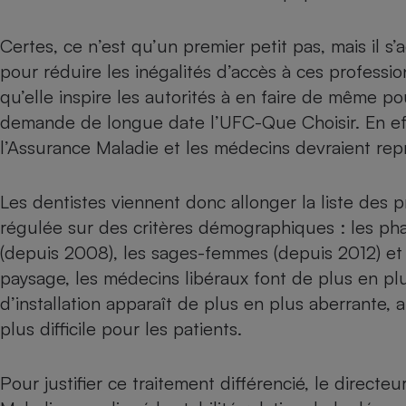
Radiateur électrique
Certes, ce n’est qu’un premier petit pas, mais il s
Téléphone mobile -
pour réduire les inégalités d’accès à ces professi
Smartphone
qu’elle inspire les autorités à en faire de même 
Plaque de cuisson à
induction
demande
de longue date l’UFC-Que Choisir. En eff
l’Assurance Maladie et les médecins devraient re
Climatiseur -
Les dentistes viennent donc allonger la liste des pr
Ventilateur
régulée sur des critères démographiques : les phar
(depuis 2008), les sages-femmes (depuis 2012) et 
Antivirus
paysage, les médecins libéraux font de plus en plus
Climatiseur -
d’installation apparaît de plus en plus aberrante, 
Ventilateur
plus difficile pour les patients.
Pour justifier ce traitement différencié, le directe