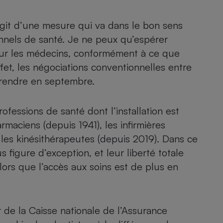
Électricité - Gaz
’agit d’une mesure qui va dans le bon sens
Appareil photo
onnels de santé. Je ne peux qu’espérer
numérique
pour les médecins, conformément à ce que
Four encastrable
et, les négociations conventionnelles entre
prendre en septembre.
Lessive
ofessions de santé dont l’installation est
maciens (depuis 1941), les infirmières
les kinésithérapeutes (depuis 2019). Dans ce
 figure d’exception, et leur liberté totale
Aspirateur
alors que l’accès aux soins est de plus en
ur de la Caisse nationale de l’Assurance