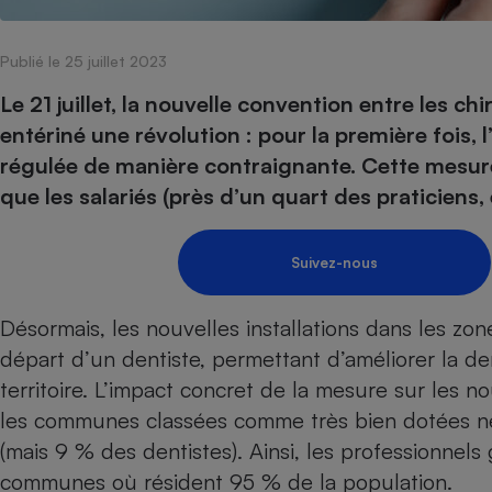
Internet
Publié le 25 juillet 2023
Gros électroménager
Téléphonie
Petit électroménager 
Le 21 juillet, la nouvelle convention entre les c
Complément
entériné une révolution : pour la première fois, 
alimentaire
Mutuelle
régulée de manière contraignante. Cette mesure
Assurance emprunteu
que les salariés (près d’un quart des praticiens,
Suivez-nous
Matelas
Champa
boutei
Banque 
Désormais, les nouvelles installations dans les zo
Téléviseur
départ d’un dentiste, permettant d’améliorer la de
Antimoustique
Lave-linge
territoire. L’impact concret de la mesure sur les no
les communes classées comme très bien dotées ne
(mais 9 % des dentistes). Ainsi, les professionnels 
communes où résident 95 % de la population.