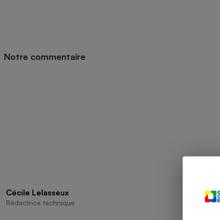
Radiateur électrique
Téléphone mobile -
Smartphone
Plaque de cuisson à
Notre commentaire
induction
Climatiseur -
Ventilateur
Antivirus
Climatiseur -
Ventilateur
Cécile Lelasseux
Rédactrice technique