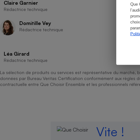
Claire Garnier
Que 
Rédactrice technique
l’aud
promo
choix
Domitille Vey
param
Cafetière à expresso
Rédactrice technique
Polit
Léa Girard
Rédactrice technique
La sélection de produits ou services est représentative du marché, b
données par Bureau Veritas Certification conformément aux règles 
contractuelle entre Que Choisir Ensemble et les professionnels référ
Robot ménager
Vite !