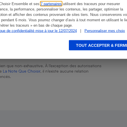
Choisir Ensemble et ses
7 partenaires
utilisent des traceurs pour mesurer
ience, la performance, personnaliser les contenus, les partager, optimiser la
tion et afficher des contenus provenant de sites tiers. Nous conserverons vo
 pendant 6 mois. Vous pourrez changer d’avis à tout moment en utilisant le li
étrer les traceurs » en bas de chaque page.
s
Réfrigérateur
ique de confidentialité mise à jour le 12/07/2024
|
Personnaliser mes choix
TOUT ACCEPTER & FERM
ien que non-exhaustive. À l’exception des autorisations
de
La Note Que Choisir
, il n’existe aucune relation
encés.