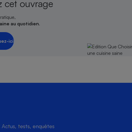
 cet ouvrage
ratique,
saine au quotidien
.
uez-ici
Actus, tests, enquêtes