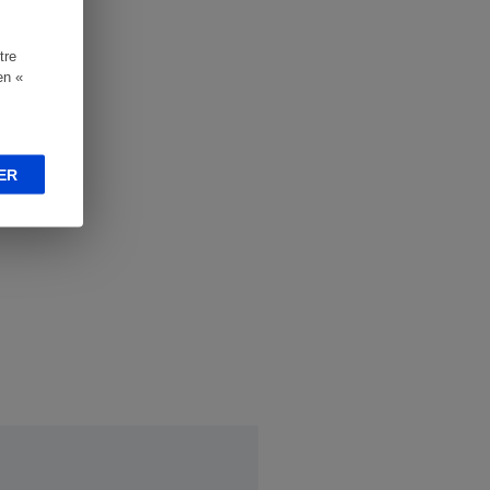
tre
en «
ER