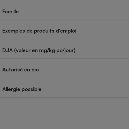
Internet
Famille
Gros électroménager
Téléphonie
Petit électroménager 
Exemples de produits d'emploi
Complément
alimentaire
Mutuelle
Assurance emprunteu
DJA (valeur en mg/kg pc/jour)
Autorisé en bio
Matelas
Champa
boutei
Banque 
Allergie possible
Téléviseur
Antimoustique
Lave-linge