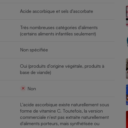
Acide ascorbique et sels d'ascorbate
- Ustensile
Très nombreuses catégories d'aliments
Foie gras
(certains aliments infantiles seulement)
Aide auditive
r
Assurance vie
Non spécifiée
Oui (produits d'origine végétale, produits à
Poêle à granulés
base de viande)
gne - Comment choisir une
lle de champagne
en ligne
Non
Ordinateur portable
Crème solaire
Lave-vaisselle
L'acide ascorbique existe naturellement sous
forme de vitamine C. Toutefois, la version
commerciale n'est pas extraite naturellement
d'aliments porteurs, mais synthétisée ou