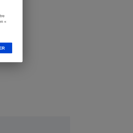
tre
en «
ER