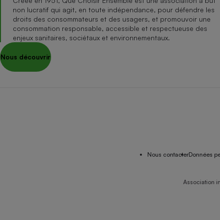
Créée en 1951, Que Choisir Ensemble est une association à but
non lucratif qui agit, en toute indépendance, pour défendre les
droits des consommateurs et des usagers, et promouvoir une
consommation responsable, accessible et respectueuse des
enjeux sanitaires, sociétaux et environnementaux.
Nous découvrir
Nous contacter
Données pe
Association i