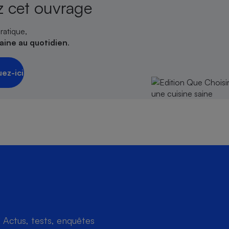
 cet ouvrage
ratique,
saine au quotidien
.
uez-ici
Actus, tests, enquêtes