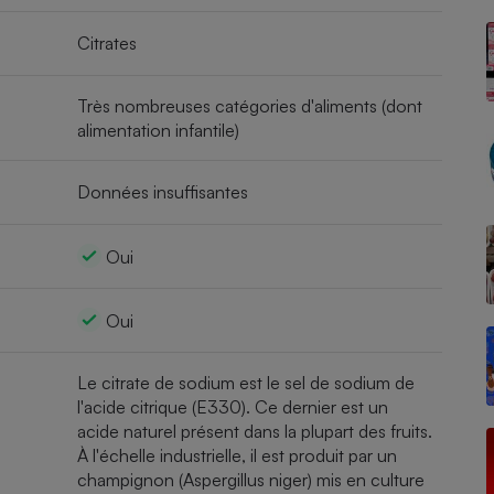
Citrates
- Ustensile
Très nombreuses catégories d'aliments (dont
Foie gras
alimentation infantile)
Aide auditive
r
Assurance vie
Données insuffisantes
Oui
Poêle à granulés
gne - Comment choisir une
lle de champagne
en ligne
Oui
Ordinateur portable
Crème solaire
Le citrate de sodium est le sel de sodium de
Lave-vaisselle
l'acide citrique (E330). Ce dernier est un
acide naturel présent dans la plupart des fruits.
À l'échelle industrielle, il est produit par un
champignon (Aspergillus niger) mis en culture