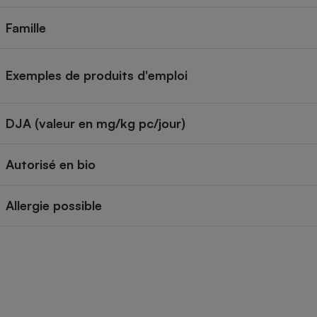
Internet
Famille
Gros électroménager
Téléphonie
Petit électroménager 
Exemples de produits d'emploi
Complément
alimentaire
Mutuelle
Assurance emprunteu
DJA (valeur en mg/kg pc/jour)
Autorisé en bio
Matelas
Champa
boutei
Allergie possible
Banque 
Téléviseur
Antimoustique
Lave-linge