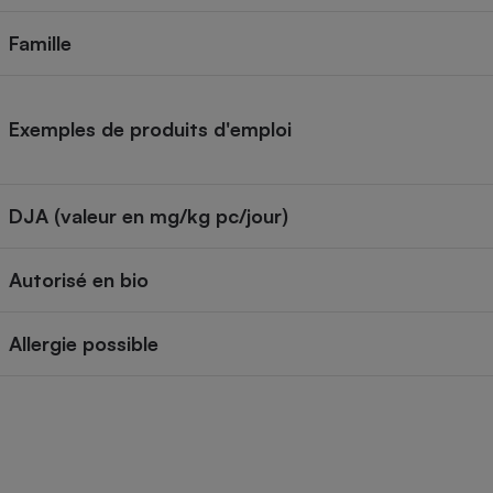
Internet
Famille
Gros électroménager
Téléphonie
Petit électroménager 
Complément
Exemples de produits d'emploi
alimentaire
Mutuelle
Assurance emprunteu
DJA (valeur en mg/kg pc/jour)
Matelas
Autorisé en bio
Champa
boutei
Banque 
Allergie possible
Téléviseur
Antimoustique
Lave-linge