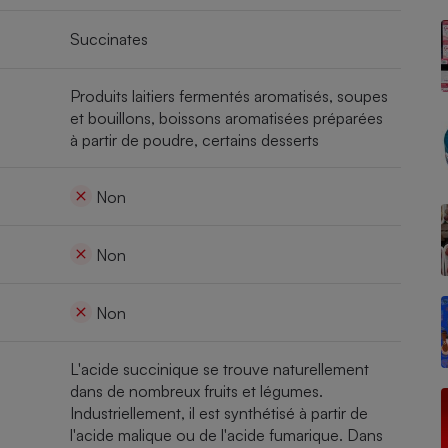
Succinates
- Ustensile
Produits laitiers fermentés aromatisés, soupes
Foie gras
et bouillons, boissons aromatisées préparées
à partir de poudre, certains desserts
Aide auditive
r
Assurance vie
Non
Poêle à granulés
Non
gne - Comment choisir une
lle de champagne
en ligne
Non
Ordinateur portable
Crème solaire
Lave-vaisselle
L'acide succinique se trouve naturellement
dans de nombreux fruits et légumes.
Industriellement, il est synthétisé à partir de
l'acide malique ou de l'acide fumarique. Dans