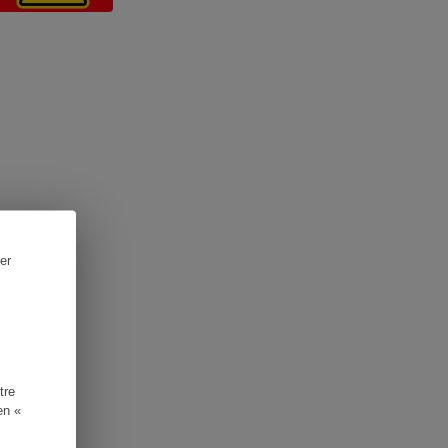
er
tre
en «