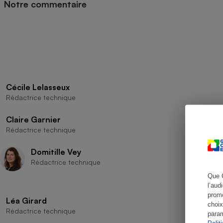
Radiateur électrique
Notre commentaire
Téléphone mobile -
Smartphone
Plaque de cuisson à
induction
Cécile Lelasseux
Rédactrice technique
Climatiseur -
Ventilateur
Claire Garnier
Rédactrice technique
Antivirus
Domitille Vey
Climatiseur -
Rédactrice technique
Ventilateur
Que 
l’aud
promo
Léa Girard
choix
Rédactrice technique
param
Polit