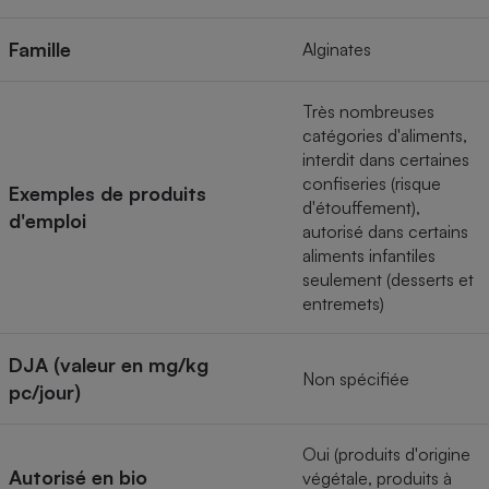
Téléphone mobile -
Smartphone
Famille
Plaque de cuisson à
Alginates
induction
Très nombreuses
catégories d'aliments,
interdit dans certaines
Climatiseur -
Ventilateur
confiseries (risque
Exemples de produits
d'étouffement),
d'emploi
autorisé dans certains
Antivirus
aliments infantiles
seulement (desserts et
Climatiseur -
entremets)
Ventilateur
DJA (valeur en mg/kg
Non spécifiée
pc/jour)
Oui (produits d'origine
Autorisé en bio
végétale, produits à