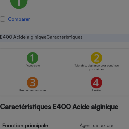
Petit électroménager - U
Complément
alimentaire
Comparer
Mutuelle
Assurance emprunteur
E400 Acide alginique
Caractéristiques
Matelas
Champagne
bouteille
Banque en 
Acceptable
Tolérable, vigilance pour certaines
populations
Téléviseur
Antimoustique
Lave-linge
Peu recommandable
À éviter
Caractéristiques E400 Acide alginique
Radiateur électrique
Fonction principale
Agent de texture