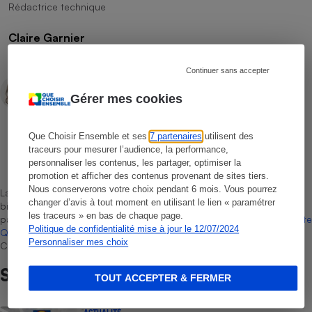
Rédactrice technique
Claire Garnier
Rédactrice technique
Continuer sans accepter
Domitille Vey
Rédactrice technique
Gérer mes cookies
Que Choisir Ensemble et ses
7 partenaires
utilisent des
Léa Girard
traceurs pour mesurer l’audience, la performance,
personnaliser les contenus, les partager, optimiser la
Rédactrice technique
promotion et afficher des contenus provenant de sites tiers.
Nous conserverons votre choix pendant 6 mois. Vous pourrez
La sélection de produits ou services est représentative du marché,
changer d’avis à tout moment en utilisant le lien « paramétrer
bien que non-exhaustive. À l’exception des autorisations données
les traceurs » en bas de chaque page.
par Bureau Veritas Certification conformément aux règles de
La Note
Politique de confidentialité mise à jour le 12/07/2024
Que Choisir
, il n’existe aucune relation contractuelle entre Que
Personnaliser mes choix
Choisir Ensemble et les professionnels référencés.
Sur le même sujet
TOUT ACCEPTER & FERMER