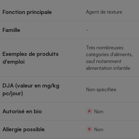
Téléphone mobile -
Smartphone
Fonction principale
Agent de texture
Plaque de cuisson à
induction
Famille
-
Climatiseur -
Très nombreuses
Ventilateur
Exemples de produits
catégories d'aliments,
d'emploi
sauf notamment
alimentation infantile
Antivirus
Climatiseur -
DJA (valeur en mg/kg
Ventilateur
Non spécifiée
pc/jour)
Autorisé en bio
Non
Allergie possible
Non