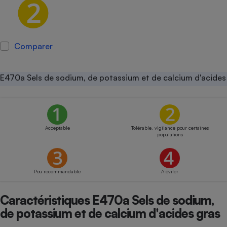
Petit électroménager - U
Complément
alimentaire
Mutuelle
Comparer
Assurance emprunteur
E470a Sels de sodium, de potassium et de calcium d'acides
Matelas
Champagne
bouteille
Banque en 
Acceptable
Tolérable, vigilance pour certaines
Téléviseur
populations
Antimoustique
Lave-linge
Peu recommandable
À éviter
Caractéristiques E470a Sels de sodium,
Radiateur électrique
de potassium et de calcium d'acides gras