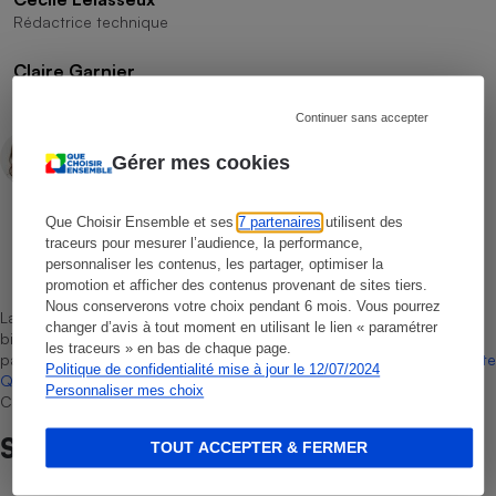
Rédactrice technique
Claire Garnier
Rédactrice technique
Continuer sans accepter
Domitille Vey
Gérer mes cookies
Rédactrice technique
Que Choisir Ensemble et ses
7 partenaires
utilisent des
traceurs pour mesurer l’audience, la performance,
Léa Girard
personnaliser les contenus, les partager, optimiser la
Rédactrice technique
promotion et afficher des contenus provenant de sites tiers.
Nous conserverons votre choix pendant 6 mois. Vous pourrez
La sélection de produits ou services est représentative du marché,
changer d’avis à tout moment en utilisant le lien « paramétrer
bien que non-exhaustive. À l’exception des autorisations données
les traceurs » en bas de chaque page.
par Bureau Veritas Certification conformément aux règles de
La Note
Politique de confidentialité mise à jour le 12/07/2024
Que Choisir
, il n’existe aucune relation contractuelle entre Que
Personnaliser mes choix
Choisir Ensemble et les professionnels référencés.
Sur le même sujet
TOUT ACCEPTER & FERMER