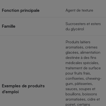
Téléphone mobile -
Smartphone
Fonction principale
Agent de texture
Plaque de cuisson à
induction
Sucroesters et esters
Famille
du glycérol
Climatiseur -
Ventilateur
Produits laitiers
aromatisés, crèmes
glacées, alimentation
Antivirus
destinée à des fins
Climatiseur -
médicales spéciales,
Ventilateur
traitement de surface
pour fruits frais,
confiseries, chewing-
gum, pâtisseries,
Exemples de produits
sauces, soupes et
d'emploi
bouillons, boissons
aromatisées, cidre et
poiret, certains