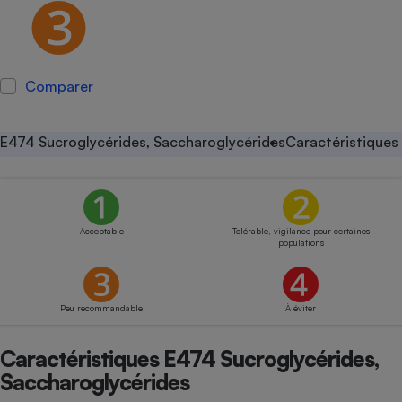
Petit électroménager - U
Complément
alimentaire
Mutuelle
Assurance emprunteur
Comparer
E474 Sucroglycérides, Saccharoglycérides
Caractéristiques
Matelas
Champagne
bouteille
Banque en 
Téléviseur
Acceptable
Tolérable, vigilance pour certaines
populations
Antimoustique
Lave-linge
Peu recommandable
À éviter
Radiateur électrique
Caractéristiques E474 Sucroglycérides,
Saccharoglycérides