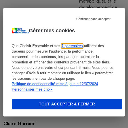
métabolique), et le
développement de
diabètes. Ces additifs
pourraient également
Continuer sans accepter
perturber l'équilibre de
Gérer mes cookies
la flore intestinale,
favorisant les réactions
auto-immunes.
Que Choisir Ensemble et ses
7 partenaires
utilisent des
L'inflammation
traceurs pour mesurer l’audience, la performance,
intestinale chronique
personnaliser les contenus, les partager, optimiser la
promotion et afficher des contenus provenant de sites tiers.
occasionnée par ces
Nous conserverons votre choix pendant 6 mois. Vous pourrez
émulsifiants pourrait
changer d’avis à tout moment en utilisant le lien « paramétrer
promouvoir l'apparition
les traceurs » en bas de chaque page.
d'un cancer du côlon.
Politique de confidentialité mise à jour le 12/07/2024
Personnaliser mes choix
TOUT ACCEPTER & FERMER
Cécile Lelasseux
Rédactrice technique
Claire Garnier