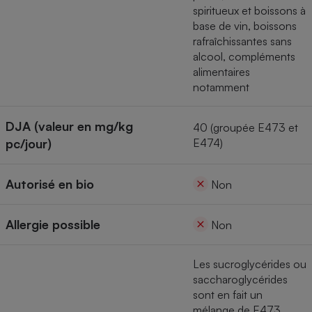
spiritueux et boissons à
Cafetière à expressos
base de vin, boissons
rafraîchissantes sans
alcool, compléments
alimentaires
notamment
DJA (valeur en mg/kg
40 (groupée E473 et
pc/jour)
E474)
Robot ménager
Autorisé en bio
Non
Allergie possible
Non
Les sucroglycérides ou
saccharoglycérides
sont en fait un
mélange de E473