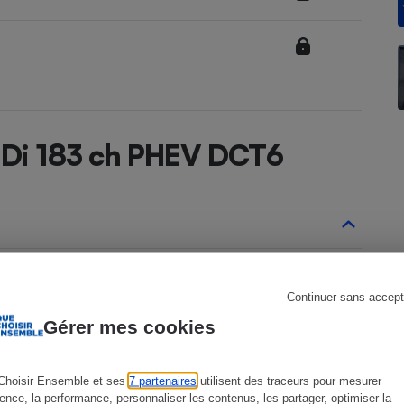
s
Réfrigérateur
 GDi 183 ch PHEV DCT6
Niro depuis 2022
Continuer sans accept
2ème génération depuis avril 2022
Gérer mes cookies
Choisir Ensemble et ses
7 partenaires
utilisent des traceurs pour mesurer
ience, la performance, personnaliser les contenus, les partager, optimiser la