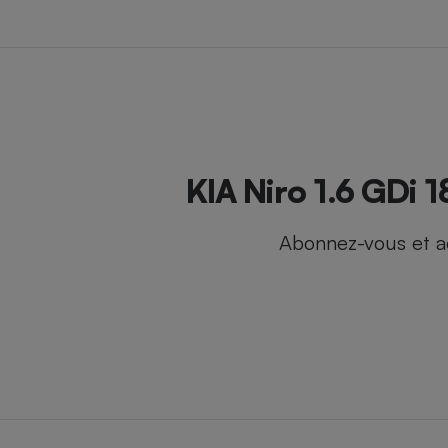
Internet
Gros électroménager
Téléphonie
Petit électroménager 
Complément
alimentaire
Mutuelle
Assurance emprunteu
KIA Niro 1.6 GDi 
Abonnez-vous et a
Matelas
Champa
boutei
Banque 
Téléviseur
Antimoustique
Lave-linge