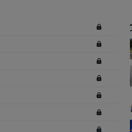
Électricité - Gaz
Appareil photo
numérique
Four encastrable
Lessive
Aspirateur