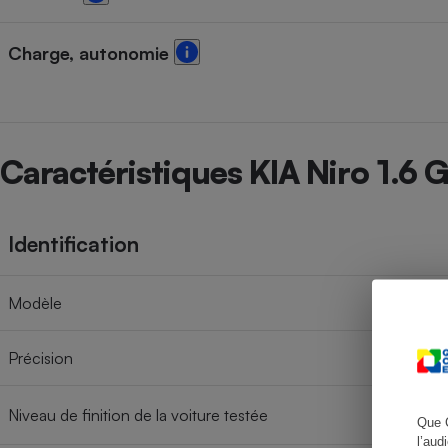
Charge, autonomie
Cafetière à expresso
Caractéristiques KIA Niro 1.6
Identification
Robot ménager
Modèle
Précision
Niveau de finition de la voiture testée
Que 
l’aud