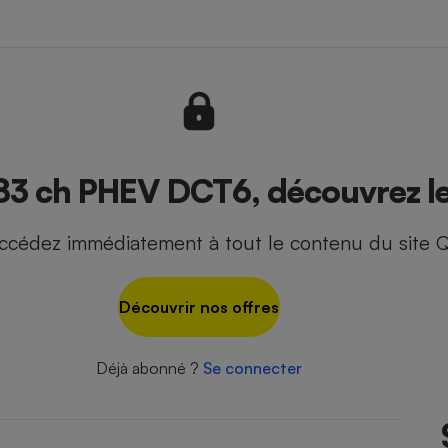
- Ustensile
Foie gras
Aide auditive
r
Assurance vie
183 ch PHEV DCT6, découvrez le
ccédez immédiatement à tout le contenu du site Q
Poêle à granulés
gne - Comment choisir une
lle de champagne
en ligne
Découvrir nos offres
Ordinateur portable
Crème solaire
Lave-vaisselle
Déjà abonné ?
Se connecter