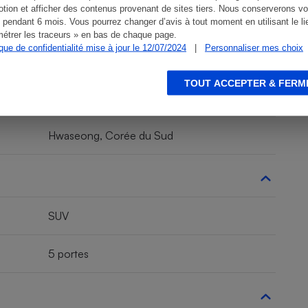
tion et afficher des contenus provenant de sites tiers. Nous conserverons vo
 pendant 6 mois. Vous pourrez changer d’avis à tout moment en utilisant le li
étrer les traceurs » en bas de chaque page.
ique de confidentialité mise à jour le 12/07/2024
|
Personnaliser mes choix
SUV, 4x4
TOUT ACCEPTER & FERM
SUV compact
Hwaseong, Corée du Sud
SUV
5 portes