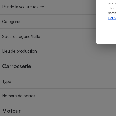
promo
Prix de la voiture testée
choix
param
Polit
Catégorie
Sous-catégorie/taille
Lieu de production
Carrosserie
Type
Nombre de portes
Moteur