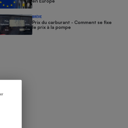
en Europe
BRÈVE
Prix du carburant - Comment se fixe
le prix à la pompe
er