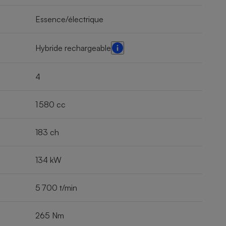
Essence/électrique
Hybride rechargeable
4
1 580 cc
183 ch
134 kW
5 700 t/min
265 Nm