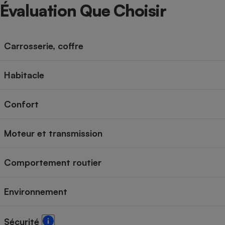
Radiateur électrique
Évaluation Que Choisir
Téléphone mobile -
Smartphone
Carrosserie, coffre
Plaque de cuisson à
induction
Habitacle
Confort
Climatiseur -
Ventilateur
Moteur et transmission
Antivirus
Comportement routier
Climatiseur -
Ventilateur
Environnement
Sécurité