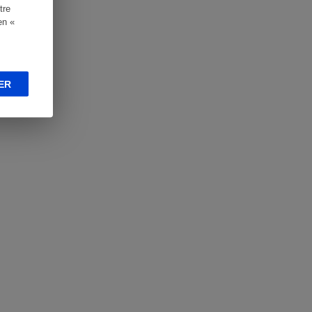
tre
en «
ER