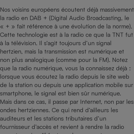
Téléphone mobile -
Smartphone
Nos voisins européens écoutent déjà massivement
Plaque de cuisson à
la radio en DAB + (Digital Audio Broadcasting, le
induction
« + » fait référence à une évolution de la norme).
Cette technologie est à la radio ce que la TNT fut
à la télévision. Il s’agit toujours d’un signal
Climatiseur -
Ventilateur
hertzien, mais la transmission est numérique et
non plus analogique (comme pour la FM). Notez
que la radio numérique, vous la connaissez déjà :
Antivirus
lorsque vous écoutez la radio depuis le site web
Climatiseur -
Ventilateur
de la station ou depuis une application mobile sur
smartphone, le signal est bien sûr numérique.
Mais dans ce cas, il passe par Internet, non par les
ondes hertziennes. Ce qui rend d’ailleurs les
auditeurs et les stations tributaires d’un
fournisseur d’accès et revient à rendre la radio