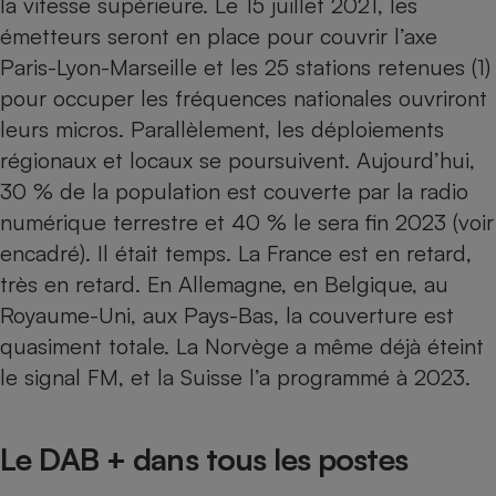
la vitesse supérieure. Le 15 juillet 2021, les
émetteurs seront en place pour couvrir l’axe
Petit électroménager - U
Complément
Paris-Lyon-Marseille et les 25 stations retenues (1)
alimentaire
Mutuelle
pour occuper les fréquences nationales ouvriront
Assurance emprunteur
leurs micros. Parallèlement, les déploiements
régionaux et locaux se poursuivent. Aujourd’hui,
30 % de la population est couverte par la radio
Matelas
numérique terrestre et 40 % le sera fin 2023 (voir
Champagne
bouteille
encadré). Il était temps. La France est en retard,
Banque en 
très en retard. En Allemagne, en Belgique, au
Téléviseur
Royaume-Uni, aux Pays-Bas, la couverture est
Antimoustique
Lave-linge
quasiment totale. La Norvège a même déjà éteint
le signal FM, et la Suisse l’a programmé à 2023.
Radiateur électrique
Le DAB + dans tous les postes