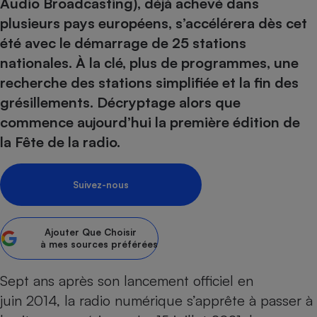
pression
Audio Broadcasting), déjà achevé dans
Choisir son fioul
Assurance
Sécurité - Hygiène
Circulation routière
plusieurs pays européens, s’accélérera dès cet
Choisir son pellet
Crédit immobilier
Banque - Crédit
Contrôle technique - Rép
été avec le démarrage de 25 stations
Comparateur assurance emprunteur
Maison de retraite
Epargne - Fiscalité
Comparateu
Pièce détachée
nationales. À la clé, plus de programmes, une
Energie Moins Chère Ensemble
Comparatif réfrigérateur
Comparatif casque audio
Comparatif tondeuse ro
recherche des stations simplifiée et la fin des
Moto
Comparatif plaque à indu
Comparatif barre de son
Comparatif poêle à gran
grésillements. Décryptage alors que
Supermarché - Drive
commence aujourd’hui la première édition de
Comparatif hotte aspira
Comparatif imprimante m
Comparatif radiateur éle
la Fête de la radio.
Électricité - Gaz
Hygiène - Beauté
Comparatif climatiseur m
Comparatif ordinateur p
Tous les comparateurs
Maladie - Médecine - Mé
Comparatif aspirateur bal
Comparatif ultrabook
Aménagement
Suivez-nous
Toutes les cartes interactives
Système de santé - Com
Comparatif aspirateur tr
Comparatif tablette tacti
Supermarché - Drive
Bricolage - Jardinage
Retraite
Comparatif cafetière au
Chauffage
Ajouter
Que Choisir
Speedtest - Testez le débit de votre
Mutuelle
Comparatif robot cuiseu
à mes sources préférées
Image et son
Produit d'entretien
connexion Internet
Comparatif centrale vap
Comparateur auto
Informatique
Sécurité domestique
Sept ans après son lancement officiel en
Internet
juin 2014, la radio numérique s’apprête à passer à
Gros électroménager
Téléphonie