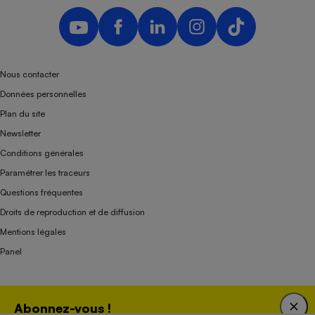
Nous contacter
Données personnelles
Plan du site
Newsletter
Conditions générales
Paramétrer les traceurs
Questions fréquentes
Droits de reproduction et de diffusion
Mentions légales
Panel
Association indépendante de l’État, des syndicats, des producteurs et des
Abonnez-vous !
distributeurs depuis 1951.