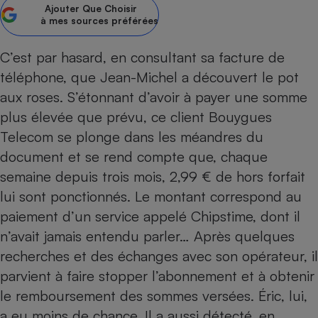
Ajouter
Que Choisir
à mes sources préférées
Petit électroménager - U
Complément
alimentaire
C’est par hasard, en consultant sa
facture de
Mutuelle
Assurance emprunteur
téléphone
, que Jean-Michel a découvert le pot
aux roses. S’étonnant d’avoir à payer une somme
plus élevée que prévu, ce client Bouygues
Telecom se plonge dans les méandres du
Matelas
Champagne
bouteille
document et se rend compte que, chaque
Banque en 
semaine depuis trois mois, 2,99 € de hors forfait
Téléviseur
lui sont ponctionnés. Le montant correspond au
Antimoustique
Lave-linge
paiement d’un service appelé Chipstime, dont il
n’avait jamais entendu parler… Après quelques
recherches et des échanges avec son opérateur, il
parvient à faire stopper l’abonnement et à obtenir
Radiateur électrique
le remboursement des sommes versées. Éric, lui,
a eu moins de chance. Il a aussi détecté, en