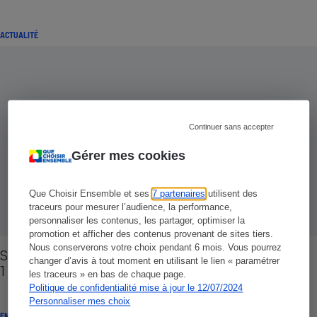
ACTUALITÉ
Continuer sans accepter
Gérer mes cookies
Que Choisir Ensemble et ses
7 partenaires
utilisent des
traceurs pour mesurer l’audience, la performance,
personnaliser les contenus, les partager, optimiser la
promotion et afficher des contenus provenant de sites tiers.
Nous conserverons votre choix pendant 6 mois. Vous pourrez
SMS surtaxés - Pour plus de transparence, tapez
changer d’avis à tout moment en utilisant le lien « paramétrer
1 !
les traceurs » en bas de chaque page.
Politique de confidentialité mise à jour le 12/07/2024
Personnaliser mes choix
ENQUÊTE