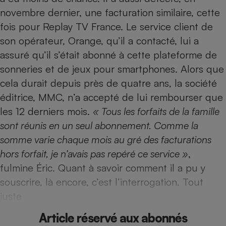
Téléphone mobile -
novembre dernier, une facturation similaire, cette
Smartphone
Plaque de cuisson à
fois pour Replay TV France. Le service client de
induction
son opérateur, Orange, qu’il a contacté, lui a
assuré qu’il s’était abonné à cette plateforme de
sonneries et de jeux pour smartphones. Alors que
Climatiseur -
cela durait depuis près de quatre ans, la société
Ventilateur
éditrice, MMC, n’a accepté de lui rembourser que
les 12 derniers mois.
« Tous les forfaits de la famille
Antivirus
sont réunis en un seul abonnement. Comme la
Climatiseur -
somme varie chaque mois au gré des facturations
Ventilateur
hors forfait, je n’avais pas repéré ce service »
,
fulmine Éric. Quant à savoir comment il a pu y
souscrire, là encore, c’est l’interrogation. Tout
juste
Article réservé aux abonnés