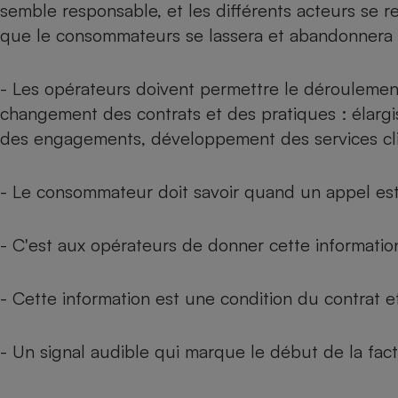
Radiateur électrique
semble responsable, et les différents acteurs se 
que le consommateurs se lassera et abandonnera 
Téléphone mobile -
Smartphone
- Les opérateurs doivent permettre le déroulemen
Plaque de cuisson à
induction
changement des contrats et des pratiques : élargis
des engagements, développement des services clie
Climatiseur -
- Le consommateur doit savoir quand un appel est
Ventilateur
- C'est aux opérateurs de donner cette informatio
Antivirus
Climatiseur -
- Cette information est une condition du contrat et
Ventilateur
- Un signal audible qui marque le début de la fact