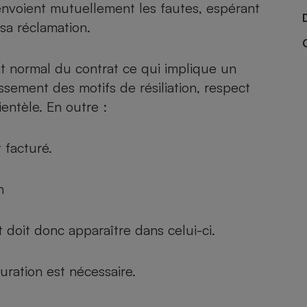
Électricité - Gaz
renvoient mutuellement les fautes, espérant
sa réclamation.
Appareil photo
numérique
t normal du contrat ce qui implique un
Four encastrable
sement des motifs de résiliation, respect
ntèle. En outre :
Lessive
 facturé.
n
Aspirateur
 doit donc apparaître dans celui-ci.
uration est nécessaire.