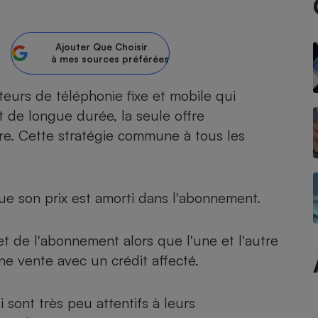
atif sèche-linge
atif smartphone
atif nettoyeur haute
ateur mutuelle
on
Ajouter
Que Choisir
à mes sources préférées
Réparation
eurs de téléphonie fixe et mobile qui
Obsèques - Pompes
teur des devis d’opticiens
funèbres
 de longue durée, la seule offre
eur-congélateur
dio
 robot
e. Cette stratégie commune à tous les
nduction
son
ranulés
irante
e multifonction
électrique
Panneaux
r mobile
r portable
que son prix est amorti dans l'abonnement.
photovoltaïques
 Médicament
 balai
omplémentaire santé
 traîneau
ctile
Circuits courts et
t de l'abonnement alors que l'une et l'autre
alimentation locale
Puériculture - Produit
ne vente avec un crédit affecté.
 automatique
pour bébé
Banque en ligne
seur
 sont très peu attentifs à leurs
vapeur