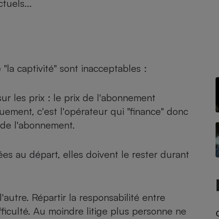
tuels...
- Ustensile
Foie gras
"la captivité" sont inacceptables :
Aide auditive
r
Assurance vie
ur les prix : le prix de l'abonnement
ement, c'est l'opérateur qui "finance" donc
Poêle à granulés
t de l'abonnement.
gne - Comment choisir une
lle de champagne
en ligne
ées au départ, elles doivent le rester durant
Ordinateur portable
Crème solaire
Lave-vaisselle
'autre. Répartir la responsabilité entre
ficulté. Au moindre litige plus personne ne