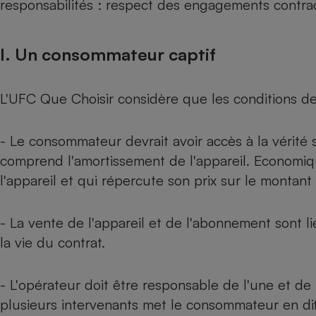
responsabilités : respect des engagements contrac
Internet
Gros électroménager
Téléphonie
I. Un consommateur captif
Petit électroménager 
Complément
alimentaire
L'UFC Que Choisir considère que les conditions de 
Mutuelle
Assurance emprunteu
- Le consommateur devrait avoir accès à la vérité s
comprend l'amortissement de l'appareil. Economiqu
Matelas
l'appareil et qui répercute son prix sur le montan
Champa
boutei
Banque 
- La vente de l'appareil et de l'abonnement sont li
Téléviseur
la vie du contrat.
Antimoustique
Lave-linge
- L'opérateur doit être responsable de l'une et de l
plusieurs intervenants met le consommateur en dif