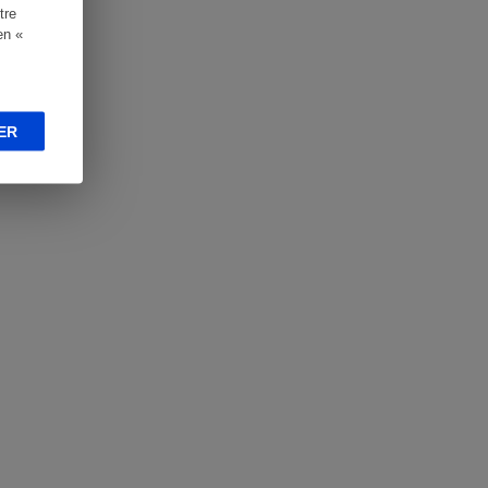
tre
en «
ER