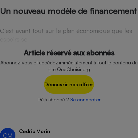
Un nouveau modèle de financement
Cafetière à expressos
C’est avant tout sur le plan économique que les
espoirs se
Article réservé aux abonnés
Abonnez-vous et accédez immédiatement à tout le contenu du
site QueChoisir.org
Robot ménager
Découvrir nos offres
Déjà abonné ?
Se connecter
Cédric Morin
CM