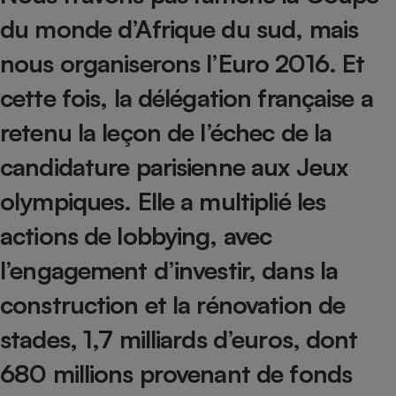
du monde d’Afrique du sud, mais
Petit électroménager - U
Complément
alimentaire
nous organiserons l’Euro 2016. Et
Mutuelle
Assurance emprunteur
cette fois, la délégation française a
retenu la leçon de l’échec de la
candidature parisienne aux Jeux
Matelas
Champagne
bouteille
olympiques. Elle a multiplié les
Banque en 
Téléviseur
actions de lobbying, avec
Antimoustique
Lave-linge
l’engagement d’investir, dans la
construction et la rénovation de
stades, 1,7 milliards d’euros, dont
Radiateur électrique
680 millions provenant de fonds