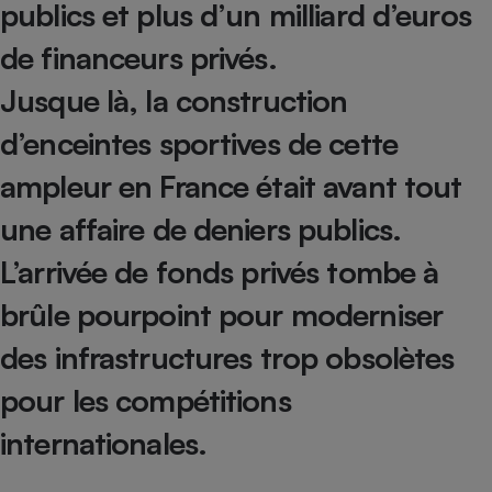
publics et plus d’un milliard d’euros
Téléphone mobile -
Smartphone
Plaque de cuisson à
de financeurs privés.
induction
Jusque là, la construction
d’enceintes sportives de cette
Climatiseur -
ampleur en France était avant tout
Ventilateur
une affaire de deniers publics.
Antivirus
L’arrivée de fonds privés tombe à
Climatiseur -
brûle pourpoint pour moderniser
Ventilateur
des infrastructures trop obsolètes
pour les compétitions
internationales.