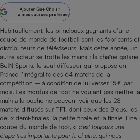
Ajouter
Que Choisir
Petit électroménager - U
Complément
à mes sources préférées
alimentaire
Mutuelle
Assurance emprunteur
Habituellement, les principaux gagnants d’une
coupe de monde de football sont les fabricants et
distributeurs de
téléviseurs
. Mais cette année, un
autre acteur se frotte les mains : la chaîne qatarie
Matelas
Champagne
BeIN Sports, le seul diffuseur qui propose en
bouteille
Banque en 
France l’intégralité des 64 matchs de la
Téléviseur
compétition – à condition de lui verser
15 € par
Antimoustique
mois
. Les mordus de foot ne voulant pas mettre la
Lave-linge
main à la poche ne peuvent voir que les 28
matchs diffusés sur TF1, dont ceux des Bleus, les
deux demi-finales, la petite finale et la finale. Une
Radiateur électrique
coupe du monde de foot, «
c’est toujours une
étape très importante pour la chaîne, qui nous