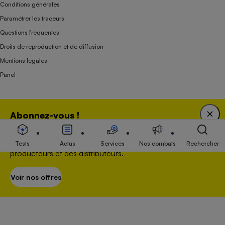
Conditions générales
Paramétrer les traceurs
Questions fréquentes
Droits de reproduction et de diffusion
Mentions légales
Panel
Association indépendante de l’État, des syndicats, des producteurs et des
Abonnez-vous !
distributeurs depuis 1951.
Bénéficiez d'une expertise unique tout en soutenant
une association 100 % indépendante de l'Etat, des
Tests
Actus
Services
Nos combats
Rechercher
producteurs et des distributeurs.
Voir nos offres
S’abonner