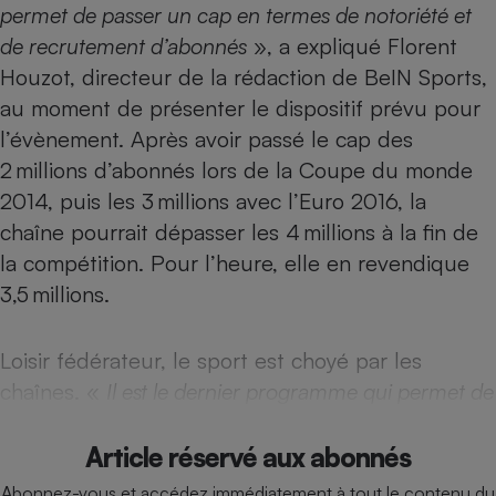
permet de passer un cap en termes de notoriété et
Téléphone mobile -
Smartphone
de recrutement d’abonnés
», a expliqué Florent
Plaque de cuisson à
induction
Houzot, directeur de la rédaction de BeIN Sports,
au moment de présenter le dispositif prévu pour
l’évènement. Après avoir passé le cap des
Climatiseur -
2 millions d’abonnés lors de la Coupe du monde
Ventilateur
2014, puis les 3 millions avec l’Euro 2016, la
chaîne pourrait dépasser les 4 millions à la fin de
Antivirus
la compétition. Pour l’heure, elle en revendique
3,5 millions.
Climatiseur -
Ventilateur
Loisir fédérateur, le sport est choyé par les
chaînes. «
Il est le dernier programme qui permet de
Article réservé aux abonnés
Abonnez-vous et accédez immédiatement à tout le contenu du