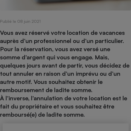
pression
Choisir son fioul
Assurance
Sécurité - Hygiène
Circulation routière
Choisir son pellet
Crédit immobilier
Banque - Crédit
Contrôle technique - Rép
Publié le 08 juin 2021
Comparateur assurance emprunteur
Maison de retraite
Epargne - Fiscalité
Comparateu
Pièce détachée
Energie Moins Chère Ensemble
Comparatif réfrigérateur
Comparatif casque audio
Comparatif tondeuse ro
Vous avez réservé votre location de vacances
Moto
auprès d’un professionnel ou d’un particulier.
Comparatif plaque à indu
Comparatif barre de son
Comparatif poêle à gran
Supermarché - Drive
Pour la réservation, vous avez versé une
Comparatif hotte aspira
Comparatif imprimante m
Comparatif radiateur éle
somme d’argent qui vous engage. Mais,
Électricité - Gaz
Hygiène - Beauté
Comparatif climatiseur m
Comparatif ordinateur p
quelques jours avant de partir, vous décidez de
Tous les comparateurs
Maladie - Médecine - Mé
Comparatif aspirateur bal
Comparatif ultrabook
Aménagement
tout annuler en raison d’un imprévu ou d’un
Toutes les cartes interactives
Système de santé - Com
Comparatif aspirateur tr
Comparatif tablette tacti
Supermarché - Drive
autre motif. Vous souhaitez obtenir le
Bricolage - Jardinage
Retraite
remboursement de ladite somme.
Comparatif cafetière au
Chauffage
À l’inverse, l’annulation de votre location est le
Speedtest - Testez le débit de votre
Mutuelle
Comparatif robot cuiseu
Image et son
Produit d'entretien
connexion Internet
fait du propriétaire et vous souhaitez être
Comparatif centrale vap
Comparateur auto
Informatique
Sécurité domestique
remboursé(e) de ladite somme.
Internet
Gros électroménager
Téléphonie