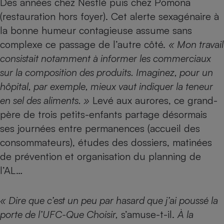
Des années chez Nestlé puis chez Pomona
(restauration hors foyer). Cet alerte sexagénaire à
Petit électroménager - U
Complément
la bonne humeur contagieuse assume sans
alimentaire
Mutuelle
complexe ce passage de l’autre côté.
« Mon travail
Assurance emprunteur
consistait notamment à informer les commerciaux
sur la composition des produits. Imaginez, pour un
hôpital, par exemple, mieux vaut indiquer la teneur
Matelas
en sel des aliments. »
Levé aux aurores, ce grand-
Champagne
bouteille
père de trois petits-enfants partage désormais
Banque en 
ses journées entre permanences (accueil des
Téléviseur
consommateurs), études des dossiers, matinées
Antimoustique
Lave-linge
de prévention et organisation du planning de
l’AL…
Radiateur électrique
« Dire que c’est un peu par hasard que j’ai poussé la
porte de l’UFC-Que Choisir,
s’amuse-t-il.
À la