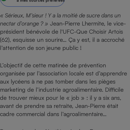
pression
à mes sources préférées
Choisir son fioul
Assurance
Sécurité - Hygiène
Circulation routière
Choisir son pellet
Crédit immobilier
Banque - Crédit
Contrôle technique - Rép
« Sérieux, M’sieur ! Y a la moitié de sucre dans un
Comparateur assurance emprunteur
nectar d’orange ? »
Jean-Pierre Lhermite, le vice-
Maison de retraite
Epargne - Fiscalité
Comparateu
Pièce détachée
président bénévole de
l'UFC-Que Choisir Artois
Energie Moins Chère Ensemble
Comparatif réfrigérateur
Comparatif casque audio
Comparatif tondeuse ro
Moto
(62), esquisse un sourire… Ça y est, il a accroché
Comparatif plaque à indu
Comparatif barre de son
Comparatif poêle à gran
Supermarché - Drive
l’attention de son jeune public !
Comparatif hotte aspira
Comparatif imprimante m
Comparatif radiateur éle
Électricité - Gaz
Hygiène - Beauté
Comparatif climatiseur m
Comparatif ordinateur p
L’objectif de cette matinée de prévention
Tous les comparateurs
Maladie - Médecine - Mé
Comparatif aspirateur bal
Comparatif ultrabook
Aménagement
organisée par l’association locale est d’apprendre
Toutes les cartes interactives
Système de santé - Com
Comparatif aspirateur tr
Comparatif tablette tacti
Supermarché - Drive
aux lycéens à ne pas tomber dans les pièges
Bricolage - Jardinage
Retraite
marketing de l’industrie agroalimentaire. Difficile
Comparatif cafetière au
Chauffage
de trouver mieux pour le « job » : il y a six ans,
Speedtest - Testez le débit de votre
Mutuelle
Comparatif robot cuiseu
Image et son
Produit d'entretien
connexion Internet
avant de prendre sa retraite, Jean-Pierre était
Comparatif centrale vap
Comparateur auto
Informatique
Sécurité domestique
cadre commercial dans l’agroalimentaire…
Internet
Gros électroménager
Téléphonie