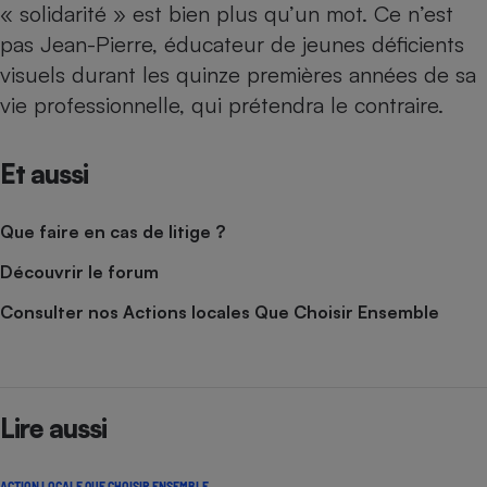
« solidarité » est bien plus qu’un mot. Ce n’est
Cafetière à expressos
pas Jean-Pierre, éducateur de jeunes déficients
visuels durant les quinze premières années de sa
vie professionnelle, qui prétendra le contraire.
Et aussi
Que faire en cas de litige ?
Robot ménager
Découvrir le forum
Consulter nos Actions locales Que Choisir Ensemble
Lire aussi
ACTION LOCALE QUE CHOISIR ENSEMBLE