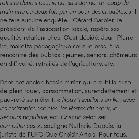
retraite depuis peu, je pensais donner un coup de
Téléphone mobile -
Smartphone
main une ou deux fois par an pour des enquêtes. »
Il
Plaque de cuisson à
induction
ne fera aucune enquête… Gérard Barbier, le
président de l’association locale, repère ses
qualités relationnelles. C’est décidé, Jean-Pierre
ira, mallette pédagogique sous le bras, à la
Climatiseur -
Ventilateur
rencontre des publics : jeunes, seniors, chômeurs
en difficulté, retraités de l’agriculture, etc.
Antivirus
Dans cet ancien bassin minier qui a subi la crise
Climatiseur -
Ventilateur
de plein fouet, consommation, surendettement et
pauvreté se mêlent.
« Nous travaillons en lien avec
les assistantes sociales, les Restos du cœur, le
Secours populaire, etc. Chacun selon ses
compétences »
, souligne Nathalie ­Dupuis, la
juriste de l’UFC-Que Choisir Artois. Pour tous,