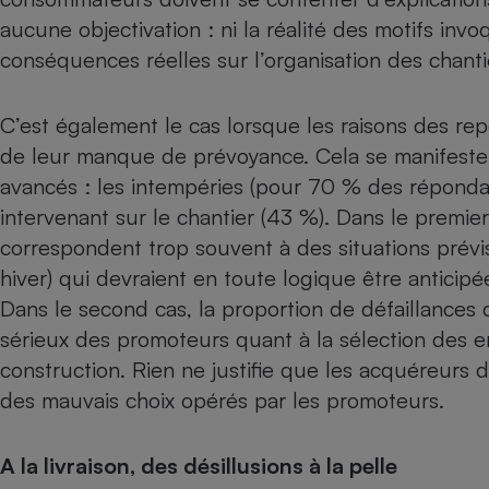
Radiateur électrique
aucune objectivation : ni la réalité des motifs inv
conséquences réelles sur l’organisation des chantie
Téléphone mobile -
Smartphone
Plaque de cuisson à
C’est également le cas lorsque les raisons des rep
induction
de leur manque de prévoyance. Cela se manifeste
avancés : les intempéries (pour 70 % des répondant
intervenant sur le chantier (43 %). Dans le premie
Climatiseur -
correspondent trop souvent à des situations prévis
Ventilateur
hiver) qui devraient en toute logique être anticipé
Dans le second cas, la proportion de défaillances 
Antivirus
sérieux des promoteurs quant à la sélection des e
Climatiseur -
construction. Rien ne justifie que les acquéreurs 
Ventilateur
des mauvais choix opérés par les promoteurs.
A la livraison, des désillusions à la pelle