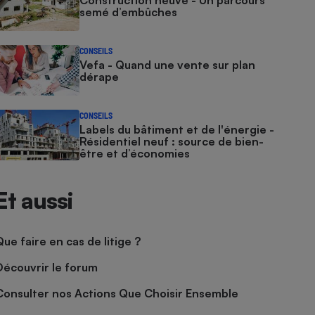
Construction neuve - Un parcours
semé d’embûches
CONSEILS
Vefa - Quand une vente sur plan
dérape
CONSEILS
Labels du bâtiment et de l'énergie -
Résidentiel neuf : source de bien-
être et d’économies
Et aussi
Que faire en cas de litige ?
Découvrir le forum
Consulter nos Actions Que Choisir Ensemble