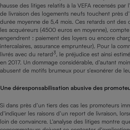
hausse des litiges relatifs à la VEFA recensés par
Internet
de livraison des logements neufs touchent près d’
Gros électroménager
Téléphonie
durée moyenne de 5,4 mois. Ces retards ont des 
Petit électroménager 
les acquéreurs (4500 euros en moyenne), compte 
Complément
alimentaire
engendrent : paiement des loyers ou encore charges
Mutuelle
Assurance emprunteu
intercalaires, assurance emprunteur). Pour la c
3
livrés avec du retard
, le préjudice est ainsi esti
en 2017. Un dommage considérable, d’autant moins
abusent de motifs brumeux pour s’exonérer de leur
Matelas
Champa
boutei
Banque 
Une déresponsabilisation abusive des promote
Téléviseur
Antimoustique
Lave-linge
Si dans près d’un tiers des cas les promoteurs im
d’indiquer les raisons d’un report de livraison, lor
loin de convaincre. L’analyse des litiges montre qu
consommateurs doivent se contenter d’explication