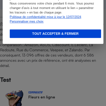
Nous conserverons votre choix pendant 6 mois. Vous pourrez
changer d’avis à tout moment en utilisant le lien « paramétrer
les traceurs » en bas de chaque page.
Politique de confidentialité mise à jour le 12/07/2024
Personnaliser mes choix
(1) L’association a analysé les pratiques des principaux vendeurs
en ligne présents sur le marché français, selon les classements
TOUT ACCEPTER & FERMER
de la Fevad et de Similarweb. Des pratiques douteuses ont été
constatées sur les sites de 8 vendeurs pratiquant des prix de
comparaison : Amazon, ASOS, Cdiscount, E.Leclerc, La
Redoute, Rue du Commerce, Veepee, et Zalando. Par
conséquent, 13 096 offres de ces vendeurs, dont 6 586
annonces avec un prix de référence, ont été analysées en
détail.
Test
COMPARATIF
Fleurs en ligne