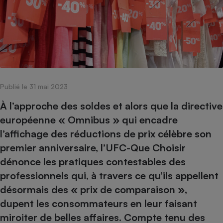
pression
Choisir son fioul
Assurance
Sécurité - Hygiène
Circulation routière
Choisir son pellet
Crédit immobilier
Banque - Crédit
Contrôle technique - Rép
Comparateur assurance emprunteur
Maison de retraite
Epargne - Fiscalité
Comparateu
Pièce détachée
Energie Moins Chère Ensemble
Comparatif réfrigérateur
Comparatif casque audio
Comparatif tondeuse ro
Moto
Comparatif plaque à indu
Comparatif barre de son
Comparatif poêle à gran
Supermarché - Drive
Comparatif hotte aspira
Comparatif imprimante m
Comparatif radiateur éle
Publié le 31 mai 2023
Électricité - Gaz
Hygiène - Beauté
Comparatif climatiseur m
Comparatif ordinateur p
À l’approche des soldes et alors que la directive
Tous les comparateurs
Maladie - Médecine - Mé
européenne « Omnibus » qui encadre
Comparatif aspirateur bal
Comparatif ultrabook
Aménagement
Toutes les cartes interactives
l’affichage des réductions de prix célèbre son
Système de santé - Com
Comparatif aspirateur tr
Comparatif tablette tacti
Supermarché - Drive
Bricolage - Jardinage
premier anniversaire, l’UFC-Que Choisir
Retraite
Comparatif cafetière au
Chauffage
dénonce les pratiques contestables des
Speedtest - Testez le débit de votre
Mutuelle
Comparatif robot cuiseu
Image et son
Produit d'entretien
professionnels qui, à travers ce qu’ils appellent
connexion Internet
Comparatif centrale vap
Comparateur auto
désormais des « prix de comparaison »,
Informatique
Sécurité domestique
dupent les consommateurs en leur faisant
Internet
miroiter de belles affaires. Compte tenu des
Gros électroménager
Téléphonie