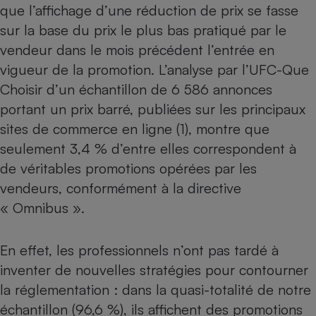
Téléphone mobile -
que l’affichage d’une réduction de prix se fasse
Smartphone
sur la base du prix le plus bas pratiqué par le
Plaque de cuisson à
induction
vendeur dans le mois précédent l’entrée en
vigueur de la promotion. L’analyse par l’UFC-Que
Choisir d’un échantillon de 6 586 annonces
Climatiseur -
portant un prix barré, publiées sur les principaux
Ventilateur
sites de commerce en ligne (1), montre que
seulement 3,4 % d’entre elles correspondent à
Antivirus
de véritables promotions opérées par les
Climatiseur -
vendeurs, conformément à la directive
Ventilateur
« Omnibus ».
En effet, les professionnels n’ont pas tardé à
inventer de nouvelles stratégies pour contourner
la réglementation : dans la quasi-totalité de notre
échantillon (96,6 %), ils affichent des promotions