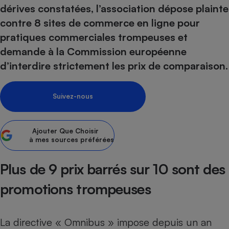
dérives constatées, l’association dépose plainte
Petit électroménager - U
contre 8 sites de commerce en ligne pour
Complément
alimentaire
pratiques commerciales trompeuses et
Mutuelle
Assurance emprunteur
demande à la Commission européenne
d’interdire strictement les prix de comparaison.
Suivez-nous
Matelas
Champagne
bouteille
Banque en 
Ajouter
Que Choisir
Téléviseur
à mes sources préférées
Antimoustique
Lave-linge
Plus de 9 prix barrés sur 10 sont des
promotions trompeuses
Radiateur électrique
La directive « Omnibus » impose depuis un an