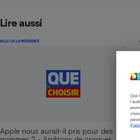
Lire aussi
Cafetière à expresso
BILLET DE LA PRÉSIDENTE
Robot ménager
Que 
l’aud
promo
choix
param
Polit
Apple nous aurait-il pris pour des
pommes ? - Arrêtons de croquer