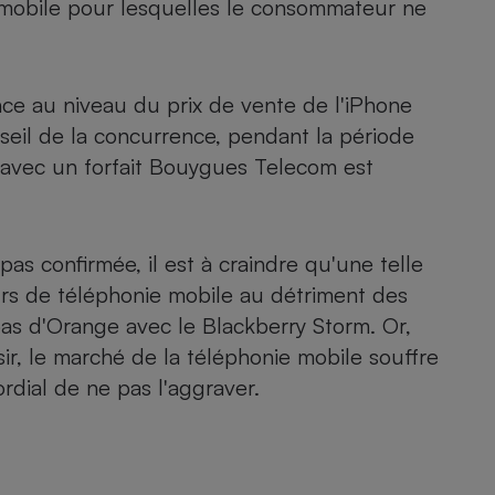
e mobile pour lesquelles le consommateur ne
Électricité - Gaz
Appareil photo
numérique
nce au niveau du prix de vente de l'iPhone
Four encastrable
seil de la concurrence, pendant la période
 avec un forfait Bouygues Telecom est
Lessive
pas confirmée, il est à craindre qu'une telle
eurs de téléphonie mobile au détriment des
as d'Orange avec le Blackberry Storm. Or,
r, le marché de la téléphonie mobile souffre
Aspirateur
ordial de ne pas l'aggraver.