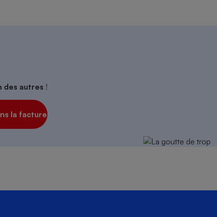
on des autres
!
s la facture