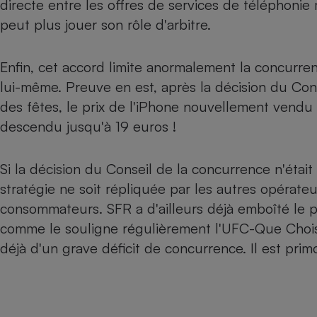
directe entre les offres de services de téléphoni
Radiateur électrique
peut plus jouer son rôle d'arbitre.
Téléphone mobile -
Smartphone
Enfin, cet accord limite anormalement la concurre
Plaque de cuisson à
lui-même. Preuve en est, après la décision du Con
induction
des fêtes, le prix de l'iPhone nouvellement vendu
descendu jusqu'à 19 euros !
Climatiseur -
Ventilateur
Si la décision du Conseil de la concurrence n'était 
stratégie ne soit répliquée par les autres opérat
Antivirus
consommateurs. SFR a d'ailleurs déjà emboîté le p
comme le souligne régulièrement l'UFC-Que Choisi
Climatiseur -
Ventilateur
déjà d'un grave déficit de concurrence. Il est prim