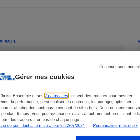
s
Réfrigérateur
ACTUALITÉ
A
Continuer sans accept
Gérer mes cookies
Choisir Ensemble et ses
7 partenaires
utilisent des traceurs pour mesurer
ience, la performance, personnaliser les contenus, les partager, optimiser la
tion et afficher des contenus provenant de sites tiers. Nous conserverons vo
 pendant 6 mois. Vous pourrez changer d’avis à tout moment en utilisant le li
étrer les traceurs » en bas de chaque page.
ique de confidentialité mise à jour le 12/07/2024
|
Personnaliser mes choix
iPhone 3G - Un peu moins cher,
mais...