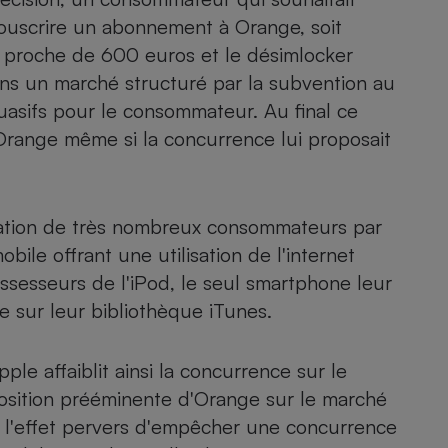
 souscrire un abonnement à Orange, soit
 proche de 600 euros et le désimlocker
ans un marché structuré par la subvention au
- Ustensile
Foie gras
uasifs pour le consommateur. Au final ce
s Orange même si la concurrence lui proposait
Aide auditive
r
Assurance vie
tation de très nombreux consommateurs par
obile offrant une utilisation de l'internet
Poêle à granulés
gne - Comment choisir une
lle de champagne
ssesseurs de l'iPod, le seul smartphone leur
en ligne
 sur leur bibliothèque iTunes.
Ordinateur portable
Crème solaire
Lave-vaisselle
ple affaiblit ainsi la concurrence sur le
position prééminente d'Orange sur le marché
 a l'effet pervers d'empêcher une concurrence