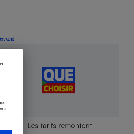
CTUALITÉ
er
tre
en «
iPhone - Les tarifs remontent