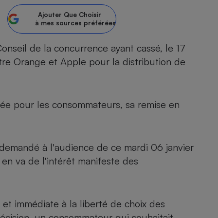
Ajouter
Que Choisir
atif sèche-linge
atif smartphone
atif nettoyeur haute
ateur mutuelle
à mes sources préférées
on
onseil de la concurrence ayant cassé, le 17
Réparation
tre Orange et Apple pour la distribution de
Obsèques - Pompes
teur des devis d’opticiens
funèbres
eur-congélateur
dio
 robot
nduction
son
ranulés
cée pour les consommateurs, sa remise en
irante
e multifonction
électrique
Panneaux
r mobile
r portable
photovoltaïques
 Médicament
 demandé à l'audience de ce mardi 06 janvier
 balai
 en va de l'intérêt manifeste des
omplémentaire santé
 traîneau
ctile
Circuits courts et
alimentation locale
Puériculture - Produit
 automatique
pour bébé
Banque en ligne
seur
 et immédiate à la liberté de choix des
vapeur
écision, un consommateur qui souhaitait