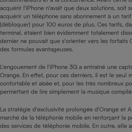
acquérir l'iPhone n'avait que deux solutions, soit
Internet
acquérir un téléphone sans abonnement à un tarif
Gros électroménager
Téléphonie
(débloquer) pour 100 euros de plus. Ces tarifs, d
Petit électroménager 
Complément
terminal, étaient bien évidemment totalement diss
alimentaire
dernier ne pouvait que s'orienter vers les forfait
Mutuelle
Assurance emprunteu
des formules avantageuses.
L'engouement de l'iPhone 3G a entraîné une cap
Orange. En effet, pour ces derniers, il est le seul m
Matelas
Champa
boutei
confortable et aisée et, pour les très nombreux po
Banque 
permettant de lire simplement la musique compilée
Téléviseur
Antimoustique
Lave-linge
La stratégie d'exclusivité prolongée d'Orange et Ap
marché de la téléphonie mobile en renforçant la 
des services de téléphonie mobile. En outre, elle