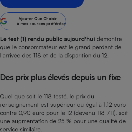
pression
Choisir son fioul
Assurance
Sécurité - Hygiène
Circulation routière
Choisir son pellet
Crédit immobilier
Banque - Crédit
Contrôle technique - Rép
Ajouter
Que Choisir
Comparateur assurance emprunteur
Maison de retraite
Epargne - Fiscalité
Comparateu
Pièce détachée
à mes sources préférées
Energie Moins Chère Ensemble
Comparatif réfrigérateur
Comparatif casque audio
Comparatif tondeuse ro
Moto
Le test (1) rendu public aujourd'hui
démontre
Comparatif plaque à indu
Comparatif barre de son
Comparatif poêle à gran
Supermarché - Drive
que le consommateur est le grand perdant de
Comparatif hotte aspira
Comparatif imprimante m
Comparatif radiateur éle
l'arrivée des 118 et de la disparition du 12.
Électricité - Gaz
Hygiène - Beauté
Comparatif climatiseur m
Comparatif ordinateur p
Tous les comparateurs
Maladie - Médecine - Mé
Comparatif aspirateur bal
Comparatif ultrabook
Aménagement
Des prix plus élevés depuis un fixe
Toutes les cartes interactives
Système de santé - Com
Comparatif aspirateur tr
Comparatif tablette tacti
Supermarché - Drive
Bricolage - Jardinage
Retraite
Comparatif cafetière au
Chauffage
Quel que soit le 118 testé, le prix du
Speedtest - Testez le débit de votre
Mutuelle
Comparatif robot cuiseu
Image et son
Produit d'entretien
connexion Internet
renseignement est supérieur ou égal à 1,12 euro
Comparatif centrale vap
Comparateur auto
contre 0,90 euro pour le 12 (devenu 118 711), soit
Informatique
Sécurité domestique
une augmentation de 25 % pour une qualité de
Internet
service similaire.
Gros électroménager
Téléphonie