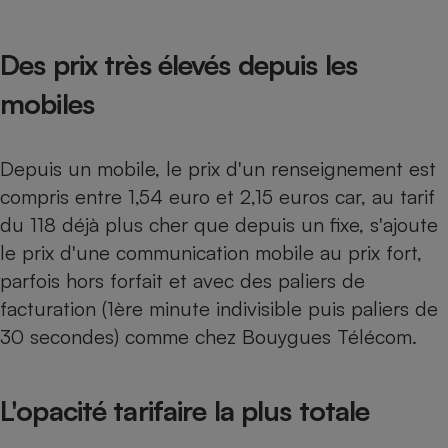
Petit électroménager - U
Complément
Des prix très élevés depuis les
alimentaire
Mutuelle
Assurance emprunteur
mobiles
Depuis un mobile, le prix d'un renseignement est
Matelas
compris entre 1,54 euro et 2,15 euros car, au tarif
Champagne
bouteille
du 118 déjà plus cher que depuis un fixe, s'ajoute
Banque en 
le prix d'une communication mobile au prix fort,
Téléviseur
parfois hors forfait et avec des paliers de
Antimoustique
Lave-linge
facturation (1ère minute indivisible puis paliers de
30 secondes) comme chez Bouygues Télécom.
Radiateur électrique
L'opacité tarifaire la plus totale