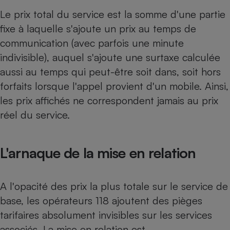
Téléphone mobile -
Le prix total du service est la somme d'une partie
Smartphone
Plaque de cuisson à
fixe à laquelle s'ajoute un prix au temps de
induction
communication (avec parfois une minute
indivisible), auquel s'ajoute une surtaxe calculée
aussi au temps qui peut-être soit dans, soit hors
Climatiseur -
Ventilateur
forfaits lorsque l'appel provient d'un mobile. Ainsi,
les prix affichés ne correspondent jamais au prix
réel du service.
Antivirus
Climatiseur -
Ventilateur
L'arnaque de la mise en relation
A l'opacité des prix la plus totale sur le service de
base, les opérateurs 118 ajoutent des pièges
tarifaires absolument invisibles sur les services
associés. La mise en relation est