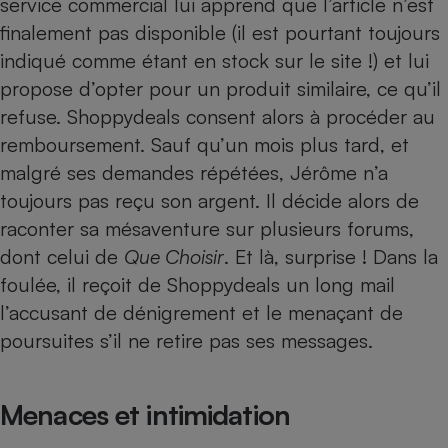
service commercial lui apprend que l’article n’est
finalement pas disponible (il est pourtant toujours
Petit électroménager - U
Complément
indiqué comme étant en stock sur le site !) et lui
alimentaire
Mutuelle
propose d’opter pour un produit similaire, ce qu’il
Assurance emprunteur
refuse. Shoppydeals consent alors à procéder au
remboursement. Sauf qu’un mois plus tard, et
malgré ses demandes répétées, Jérôme n’a
Matelas
toujours pas reçu son argent. Il décide alors de
Champagne
bouteille
raconter sa mésaventure sur plusieurs forums,
Banque en 
dont celui de
Que Choisir
. Et là, surprise ! Dans la
Téléviseur
foulée, il reçoit de Shoppydeals un long mail
Antimoustique
Lave-linge
l’accusant de dénigrement et le menaçant de
poursuites s’il ne retire pas ses messages.
Radiateur électrique
Menaces et intimidation