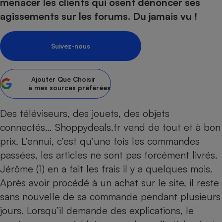
pression
menacer les clients qui osent dénoncer ses
Choisir son fioul
Assurance
Sécurité - Hygiène
Circulation routière
agissements sur les forums. Du jamais vu !
Choisir son pellet
Crédit immobilier
Banque - Crédit
Contrôle technique - Rép
Comparateur assurance emprunteur
Maison de retraite
Epargne - Fiscalité
Comparateu
Pièce détachée
Suivez-nous
Energie Moins Chère Ensemble
Comparatif réfrigérateur
Comparatif casque audio
Comparatif tondeuse ro
Moto
Comparatif plaque à indu
Comparatif barre de son
Comparatif poêle à gran
Supermarché - Drive
Ajouter
Que Choisir
Comparatif hotte aspira
Comparatif imprimante m
Comparatif radiateur éle
à mes sources préférées
Électricité - Gaz
Hygiène - Beauté
Comparatif climatiseur m
Comparatif ordinateur p
Des téléviseurs, des jouets, des objets
Tous les comparateurs
Maladie - Médecine - Mé
Comparatif aspirateur bal
Comparatif ultrabook
Aménagement
connectés… Shoppydeals.fr vend de tout et à bon
Toutes les cartes interactives
Système de santé - Com
Comparatif aspirateur tr
Comparatif tablette tacti
Supermarché - Drive
Bricolage - Jardinage
prix. L’ennui, c’est qu’une fois les commandes
Retraite
Comparatif cafetière au
passées, les articles ne sont pas forcément livrés.
Chauffage
Speedtest - Testez le débit de votre
Jérôme (1) en a fait les frais il y a quelques mois.
Mutuelle
Comparatif robot cuiseu
Image et son
Produit d'entretien
connexion Internet
Après avoir procédé à un achat sur le site, il reste
Comparatif centrale vap
Comparateur auto
Informatique
Sécurité domestique
sans nouvelle de sa commande pendant plusieurs
Internet
jours. Lorsqu’il demande des explications, le
Gros électroménager
Téléphonie