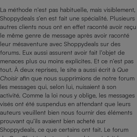
Téléphone mobile -
Smartphone
La méthode n’est pas habituelle, mais visiblement,
Plaque de cuisson à
Shoppydeals s’en est fait une spécialité. Plusieurs
induction
autres clients nous ont en effet raconté avoir reçu
le même genre de message après avoir raconté
leur mésaventure avec Shoppydeals sur des
Climatiseur -
Ventilateur
forums. Eux aussi assurent avoir fait l’objet de
menaces plus ou moins explicites. Et ce n’est pas
tout. À deux reprises, le site a aussi écrit à
Que
Antivirus
Choisir
afin que nous supprimions de notre forum
Climatiseur -
Ventilateur
les messages qui, selon lui, nuisaient à son
activité. Comme la loi nous y oblige, les messages
visés ont été suspendus en attendant que leurs
auteurs veuillent bien nous fournir des éléments
prouvant qu’ils avaient bien acheté sur
Shoppydeals, ce que certains ont fait. Le forum