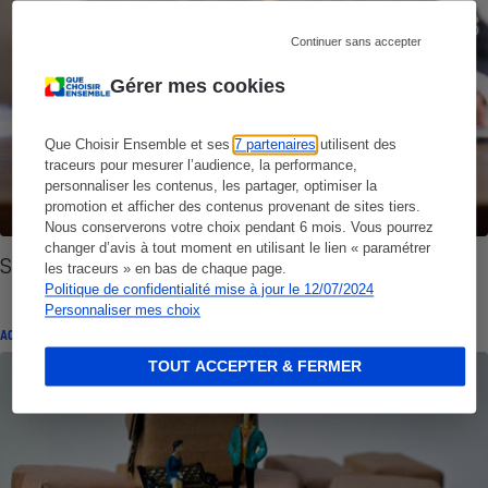
Continuer sans accepter
Gérer mes cookies
Que Choisir Ensemble et ses
7 partenaires
utilisent des
traceurs pour mesurer l’audience, la performance,
personnaliser les contenus, les partager, optimiser la
promotion et afficher des contenus provenant de sites tiers.
Nous conserverons votre choix pendant 6 mois. Vous pourrez
changer d’avis à tout moment en utilisant le lien « paramétrer
Shoppydeals.fr - La gérante interdite d'exercer
les traceurs » en bas de chaque page.
Politique de confidentialité mise à jour le 12/07/2024
Personnaliser mes choix
ACTUALITÉ
TOUT ACCEPTER & FERMER