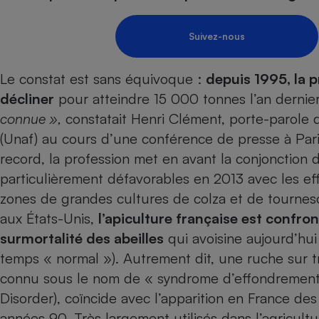
Energie
Nutrition
Assurance auto
-nous ?
Produit alimentaire
Carburant
Compar
Compar
Compar
Compar
Suivez-nous
pressi
Choisir son fioul
Assurance
Sécurité - Hygiène
Circulation routière
Choisir son pellet
Banque - Crédit
Crédit immobilier
Le constat est sans équivoque :
Contrôle technique - 
depuis 1995, la 
Comparateur assurance emprunteur
décliner
pour atteindre 15 000 tonnes l’an dernie
Epargne - Fiscalité
Maison de retraite
Compara
Pièce détachée
connue »,
constatait Henri Clément, porte-parole de
Energie Moins Chère Ensemble
Comparatif réfrigérat
Comparatif casque au
Comparatif tondeuse
Moto
(Unaf) au cours d’une conférence de presse à Paris 
Comparatif plaque à i
Comparatif barre de 
Comparatif poêle à g
Supermarché - Drive
record, la profession met en avant la conjonction
Comparatif hotte asp
Comparatif imprimant
Comparatif radiateur 
particulièrement défavorables en 2013 avec les eff
Électricité - Gaz
Hygiène - Beauté
Comparatif climatiseu
Comparatif ordinateu
zones de grandes cultures de colza et de tourne
Tous les comparateurs
Maladie - Médecine -
Comparatif aspirateur
Comparatif ultrabook
aux États-Unis,
l’apiculture française est confr
Aménagement
Toutes les cartes interactives
Système de santé - C
surmortalité des abeilles
qui avoisine aujourd’hu
Comparatif aspirateur
Comparatif tablette ta
Supermarché - Drive
Bricolage - Jardinage
Retraite
temps « normal »). Autrement dit, une ruche sur 
Comparatif cafetière
Chauffage
connu sous le nom de « syndrome d’effondrement
Speedtest - Testez le débit de votre
Mutuelle
Comparatif robot cui
Image et son
Produit d'entretien
connexion Internet
Disorder), coïncide avec l’apparition en France des
Comparatif centrale 
Comparateur auto
Informatique
Sécurité domestique
années 90. Très largement utilisés dans l’agricult