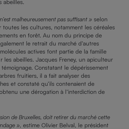
abeilles.
Électricité - Gaz
 n’est malheureusement pas suffisant »
selon
Appareil photo
numérique
ur toutes les cultures, notamment les céréales
Four encastrable
aitements en forêt. Au nom du principe de
galement le retrait du marché d’autres
molécules actives font partie de la famille
r les abeilles. Jacques Freney, un apiculteur
Lessive
n témoignage. Constatant le dépérissement
bres fruitiers, il a fait analyser des
ches et constaté qu’ils contenaient de
 obtenu une dérogation à l’interdiction de
Aspirateur
sion de Bruxelles, doit retirer du marché cette
pandage »,
estime Olivier Belval, le président