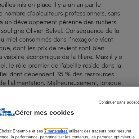
illes mis en place il y a un an par le
 nombre d’apiculteurs professionnels, sans
e à un développement pérenne des ruchers.
s
Réfrigérateur
, souligne Olivier Belval. Conséquence de la
 du
miel
consommés dans l’hexagone vient
que, dont les prix de revient sont bien
viabilité économique de la filière. Mais il y a
, le rôle premier de l’abeille réside dans la
sentiel dont dépendent 35 % des ressources
 de l’alimentation. Malheureusement, lorsque
n trop tard pour réagir !
Continuer sans accept
Gérer mes cookies
Choisir Ensemble et ses
7 partenaires
utilisent des traceurs pour mesurer
ience, la performance, personnaliser les contenus, les partager, optimiser la