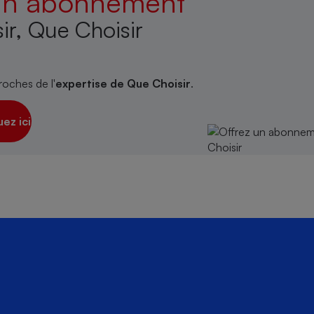
 un abonnement
ir, Que Choisir
roches de l'
expertise de Que Choisir
.
uez ici