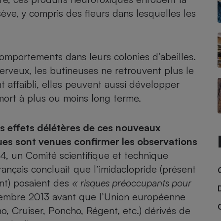
sève, y compris des fleurs dans lesquelles les
- Ustensile
Foie gras
comportements dans leurs colonies d’abeilles.
rveux, les butineuses ne retrouvent plus le
Aide auditive
r
Assurance vie
 affaibli, elles peuvent aussi développer
mort à plus ou moins long terme.
Poêle à granulés
les effets délétères de ces nouveaux
gne - Comment choisir une
lle de champagne
ques sont venues confirmer les observations
en ligne
4, un Comité scientifique et technique
Ordinateur portable
ançais concluait que l’imidaclopride (présent
Crème solaire
Lave-vaisselle
ent) posaient des
« risques préoccupants pour
mbre 2013 avant que l’Union européenne
ho,
Cruiser
, Poncho, Régent, etc.) dérivés de