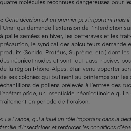
quatre molécules reconnues dangereuses pour les 
Radiateur électrique
« Cette décision est un premier pas important mais il
Téléphone mobile -
Smartphone
l’Unaf qui demande l’extension de l’interdiction s
Plaque de cuisson à
à paille semées en hiver, les betteraves et les tr
induction
précaution, le syndicat des apiculteurs demande é
produits (Sonido, Protéus, Suprême, etc.) dont les 
des néonicotinoïdes et sont tout aussi nocives pou
Climatiseur -
Ventilateur
de la région Rhône-Alpes, était venu apporter so
de ses colonies qui butinent au printemps sur les ar
échantillons de pollens prélevés à l’entrée des ru
Antivirus
l’acétamipride, un insecticide néonicotinoïde qui a
Climatiseur -
Ventilateur
traitement en période de floraison.
« La France, qui a joué un rôle important dans la déci
famille d’insecticides et renforcer les conditions d’é