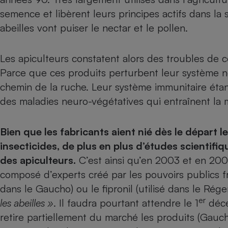
semence et libèrent leurs principes actifs dans la 
Internet
abeilles vont puiser le nectar et le pollen.
Gros électroménager
Téléphonie
Petit électroménager 
Complément
Les apiculteurs constatent alors des troubles de 
alimentaire
Parce que ces produits perturbent leur système ne
Mutuelle
Assurance emprunteu
chemin de la ruche. Leur système immunitaire étant
des maladies neuro-végétatives qui entraînent la 
Matelas
Bien que les fabricants aient nié dès le départ 
Champa
boutei
insecticides, de plus en plus d’études scientifi
Banque 
des apiculteurs.
C’est ainsi qu’en 2003 et en 200
Téléviseur
composé d’experts créé par les pouvoirs publics fr
Antimoustique
Lave-linge
dans le Gaucho) ou le fipronil (utilisé dans le Rég
er
les abeilles »
. Il faudra pourtant attendre le 1
déce
retire partiellement du marché les produits (Gauc