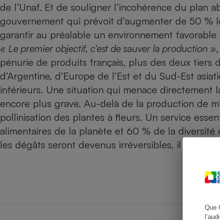
de l’Unaf. Et de souligner l’incohérence du plan abe
gouvernement qui prévoit d’augmenter de 50 % le
garantir au préalable un environnement favorabl
Cafetière à expresso
« Le premier objectif, c’est de sauver la production »
pénurie de produits français, plus des deux tiers
d’Argentine, d’Europe de l’Est et du Sud-Est asiati
inférieurs. Une situation qui menace directement la 
encore plus grave. Au-delà de la production de miel
pollinisation des plantes à fleurs. Un service es
alimentaires de la planète et 60 % de la diversité
les dégâts seront devenus irréversibles, il sera bie
Robot ménager
Que 
l’aud