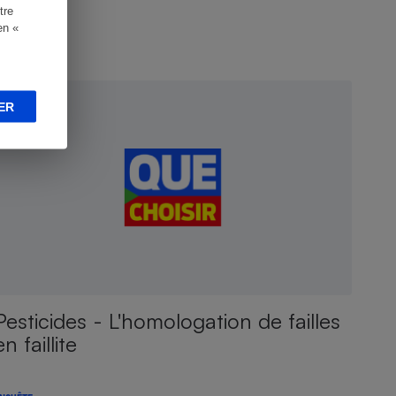
tre
en «
NQUÊTE
ER
Pesticides - L'homologation de failles
en faillite