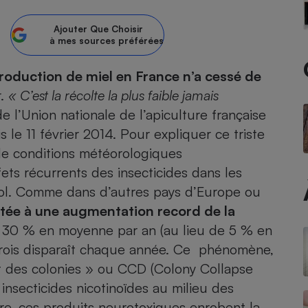
atif sèche-linge
atif smartphone
atif nettoyeur haute
ateur mutuelle
Ajouter
Que Choisir
on
à mes sources préférées
Réparation
production de miel en France n’a cessé de
r.
« C’est la récolte la plus faible jamais
Obsèques - Pompes
teur des devis d’opticiens
funèbres
 l’Union nationale de l’apiculture française
eur-congélateur
dio
 robot
le 11 février 2014. Pour expliquer ce triste
nduction
son
ranulés
 de conditions météorologiques
irante
e multifonction
électrique
ets récurrents des insecticides dans les
Panneaux
r mobile
r portable
sol. Comme dans d’autres pays d’Europe ou
photovoltaïques
 Médicament
 balai
ontée à une augmentation record de la
omplémentaire santé
i 30 % en moyenne par an (au lieu de 5 % en
 traîneau
ctile
Circuits courts et
alimentation locale
Puériculture - Produit
trois disparaît chaque année. Ce phénomène,
 automatique
pour bébé
 des colonies » ou CCD (Colony Collapse
Banque en ligne
seur
 insecticides nicotinoïdes au milieu des
vapeur
ure, ces produits neurotoxiques enrobent la