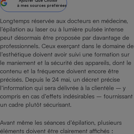
Ajouter
Que Choisir
à mes sources préférées
Petit électroménager - U
Complément
alimentaire
Longtemps
réservée aux docteurs en médecine
,
Mutuelle
Assurance emprunteur
l’épilation au laser ou à lumière pulsée intense
peut désormais être proposée par davantage de
professionnels. Ceux exerçant dans le domaine de
l’esthétique doivent avoir suivi une formation sur
Matelas
Champagne
le maniement et la sécurité des appareils, dont le
bouteille
Banque en 
contenu et la fréquence doivent encore être
Téléviseur
précisés. Depuis le 24 mai, un décret précise
Antimoustique
l’information qui sera délivrée à la clientèle – y
Lave-linge
compris en cas d’effets indésirables – fournissant
un cadre plutôt sécurisant.
Radiateur électrique
Avant même les séances d’épilation, plusieurs
éléments doivent être clairement affichés :