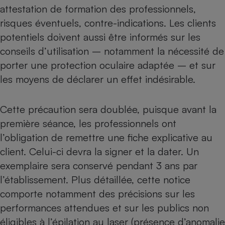
Téléphone mobile -
attestation de formation des professionnels,
Smartphone
risques éventuels
, contre-indications. Les clients
Plaque de cuisson à
induction
potentiels doivent aussi être informés sur les
conseils d’utilisation – notamment la nécessité de
porter une protection oculaire adaptée – et sur
Climatiseur -
les moyens de déclarer un effet indésirable.
Ventilateur
Cette précaution sera doublée, puisque avant la
Antivirus
première séance, les professionnels ont
Climatiseur -
l’obligation de remettre une fiche explicative au
Ventilateur
client. Celui-ci devra la signer et la dater. Un
exemplaire sera conservé pendant 3 ans par
l’établissement. Plus détaillée, cette notice
comporte notamment des précisions sur les
performances attendues et sur les publics non
éligibles à l’épilation au laser (présence d’anomalie