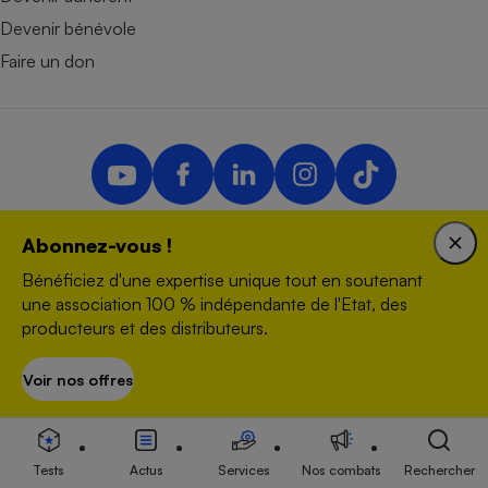
Devenir bénévole
Faire un don
Abonnez-vous !
Nous contacter
Bénéficiez d'une expertise unique tout en soutenant
Données personnelles
une association 100 % indépendante de l'Etat, des
Plan du site
producteurs et des distributeurs.
Newsletter
Conditions générales
Voir nos offres
S’abonner
Paramétrer les traceurs
Questions fréquentes
Droits de reproduction et de diffusion
Tests
Actus
Services
Nos combats
Rechercher