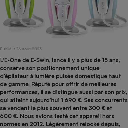
pression
Choisir son fioul
Assurance
Sécurité - Hygiène
Circulation routière
Choisir son pellet
Crédit immobilier
Banque - Crédit
Contrôle technique - Rép
Comparateur assurance emprunteur
Maison de retraite
Epargne - Fiscalité
Comparateu
Pièce détachée
Energie Moins Chère Ensemble
Comparatif réfrigérateur
Comparatif casque audio
Comparatif tondeuse ro
Moto
Comparatif plaque à indu
Comparatif barre de son
Comparatif poêle à gran
Supermarché - Drive
Publié le 16 août 2023
Comparatif hotte aspira
Comparatif imprimante m
Comparatif radiateur éle
Électricité - Gaz
Hygiène - Beauté
L'E-One de E-Swin, lancé il y a plus de 15 ans,
Comparatif climatiseur m
Comparatif ordinateur p
Tous les comparateurs
conserve son positionnement unique
Maladie - Médecine - Mé
Comparatif aspirateur bal
Comparatif ultrabook
Aménagement
d’épilateur à lumière pulsée domestique haut
Toutes les cartes interactives
Système de santé - Com
Comparatif aspirateur tr
Comparatif tablette tacti
Supermarché - Drive
Bricolage - Jardinage
de gamme. Réputé pour offrir de meilleures
Retraite
Comparatif cafetière au
Chauffage
performances, il se distingue aussi par son prix,
Speedtest - Testez le débit de votre
Mutuelle
Comparatif robot cuiseu
qui atteint aujourd’hui 1 690 €. Ses concurrents
Image et son
Produit d'entretien
connexion Internet
Comparatif centrale vap
Comparateur auto
se vendent le plus souvent entre 300 € et
Informatique
Sécurité domestique
600 €. Nous avions testé cet appareil hors
Internet
normes en 2012. Légèrement relooké depuis,
Gros électroménager
Téléphonie