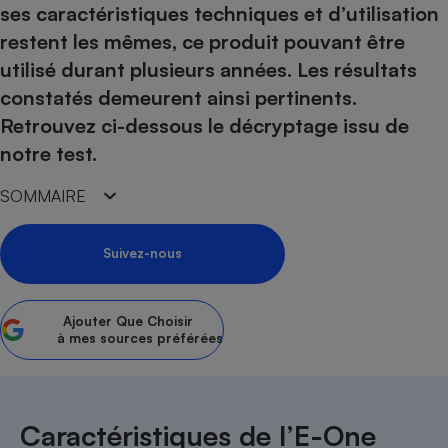
ses caractéristiques techniques et d’utilisation
Petit électroménager - U
restent les mêmes, ce produit pouvant être
Complément
alimentaire
utilisé durant plusieurs années. Les résultats
Mutuelle
Assurance emprunteur
constatés demeurent ainsi pertinents.
Retrouvez ci-dessous le décryptage issu de
notre test.
Matelas
SOMMAIRE
Champagne
bouteille
Banque en 
Suivez-nous
Téléviseur
Antimoustique
Lave-linge
Ajouter
Que Choisir
à mes sources préférées
Radiateur électrique
Caractéristiques de l’E-One