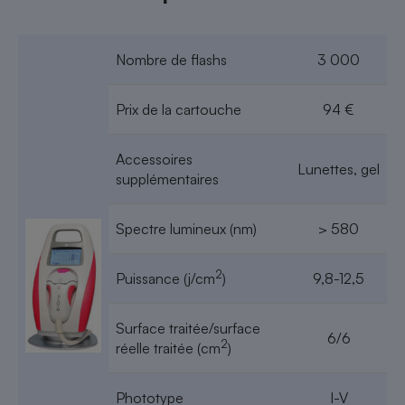
Téléphone mobile -
Smartphone
Plaque de cuisson à
induction
Nombre de flashs
3 000
Prix de la cartouche
94 €
Climatiseur -
Ventilateur
Accessoires
Lunettes, gel
supplémentaires
Antivirus
Spectre lumineux (nm)
> 580
Climatiseur -
Ventilateur
2
Puissance (j/cm
)
9,8-12,5
Surface traitée/surface
6/6
2
réelle traitée (cm
)
Phototype
I-V