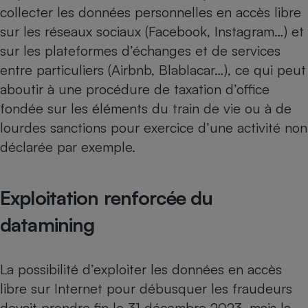
Téléphone mobile -
collecter les données personnelles en accès libre
Smartphone
sur les réseaux sociaux (Facebook, Instagram…) et
Plaque de cuisson à
induction
sur les plateformes d’échanges et de services
entre particuliers (Airbnb, Blablacar…), ce qui peut
aboutir à une procédure de taxation d’office
Climatiseur -
fondée sur les éléments du train de vie ou à de
Ventilateur
lourdes sanctions pour exercice d’une activité non
déclarée par exemple.
Antivirus
Climatiseur -
Exploitation renforcée du
Ventilateur
datamining
La possibilité d’exploiter les données en accès
libre sur Internet pour débusquer les fraudeurs
devait prendre fin le 31 décembre 2023, mais la