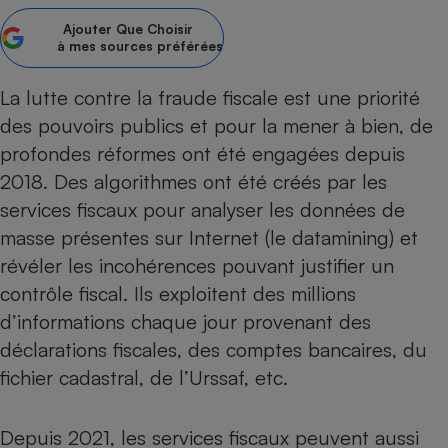
Ajouter
Que Choisir
Petit électroménager - U
Complément
à mes sources préférées
alimentaire
Mutuelle
Assurance emprunteur
La
lutte contre la fraude fiscale
est une priorité
des pouvoirs publics et pour la mener à bien, de
profondes réformes ont été engagées depuis
2018. Des algorithmes ont été créés par les
Matelas
Champagne
services fiscaux pour analyser les données de
bouteille
Banque en 
masse présentes sur Internet (le datamining) et
Téléviseur
révéler les incohérences pouvant justifier un
Antimoustique
contrôle fiscal. Ils exploitent des millions
Lave-linge
d’informations chaque jour provenant des
déclarations fiscales, des comptes bancaires, du
fichier cadastral, de l’Urssaf, etc.
Radiateur électrique
Depuis 2021, les services fiscaux peuvent aussi