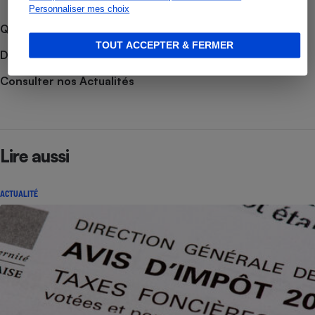
Personnaliser mes choix
Que faire en cas de litige ?
TOUT ACCEPTER & FERMER
Découvrir le forum
Consulter nos Actualités
Lire aussi
ACTUALITÉ