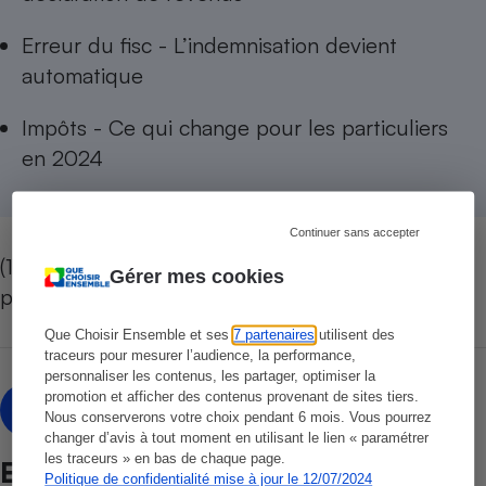
Erreur du fisc - L’indemnisation devient
automatique
Impôts - Ce qui change pour les particuliers
en 2024
​​​​​​
Continuer sans accepter
(1) Source : ministère chargé des Comptes
Gérer mes cookies
publics, mars 2024.
Que Choisir Ensemble et ses
7 partenaires
utilisent des
traceurs pour mesurer l’audience, la performance,
personnaliser les contenus, les partager, optimiser la
Olivier Puren
promotion et afficher des contenus provenant de sites tiers.
OP
Nous conserverons votre choix pendant 6 mois. Vous pourrez
changer d’avis à tout moment en utilisant le lien « paramétrer
les traceurs » en bas de chaque page.
Et aussi
Politique de confidentialité mise à jour le 12/07/2024