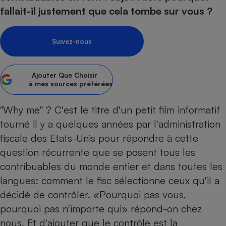
pression
Choisir son fioul
Assurance
Sécurité - Hygiène
Circulation routière
fallait-il justement que cela tombe sur vous ?
Choisir son pellet
Crédit immobilier
Banque - Crédit
Contrôle technique - Rép
Comparateur assurance emprunteur
Maison de retraite
Epargne - Fiscalité
Comparateu
Pièce détachée
Suivez-nous
Energie Moins Chère Ensemble
Comparatif réfrigérateur
Comparatif casque audio
Comparatif tondeuse ro
Moto
Comparatif plaque à indu
Comparatif barre de son
Comparatif poêle à gran
Supermarché - Drive
Ajouter
Que Choisir
à mes sources préférées
Comparatif hotte aspira
Comparatif imprimante m
Comparatif radiateur éle
Électricité - Gaz
Hygiène - Beauté
Comparatif climatiseur m
Comparatif ordinateur p
"Why me" ? C'est le titre d'un petit film informatif
Tous les comparateurs
Maladie - Médecine - Mé
Comparatif aspirateur bal
Comparatif ultrabook
tourné il y a quelques années par l'administration
Aménagement
Toutes les cartes interactives
Système de santé - Com
fiscale des Etats-Unis pour répondre à cette
Comparatif aspirateur tr
Comparatif tablette tacti
Supermarché - Drive
Bricolage - Jardinage
Retraite
question récurrente que se posent tous les
Comparatif cafetière au
Chauffage
contribuables du monde entier et dans toutes les
Speedtest - Testez le débit de votre
Mutuelle
Comparatif robot cuiseu
Image et son
Produit d'entretien
connexion Internet
langues: comment le fisc sélectionne ceux qu'il a
Comparatif centrale vap
Comparateur auto
Informatique
Sécurité domestique
décidé de contrôler. «Pourquoi pas vous,
pourquoi pas n'importe qui» répond-on chez
Internet
nous. Et d'ajouter que le contrôle est la
Gros électroménager
Téléphonie