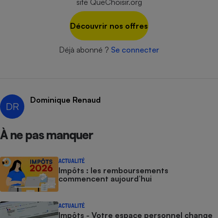
site QueChoisir.org
Cafetière à expressos
Découvrir nos offres
Déjà abonné ?
Se connecter
Dominique Renaud
DR
Robot ménager
À ne pas manquer
ACTUALITÉ
Impôts : les remboursements
commencent aujourd’hui
ACTUALITÉ
Impôts - Votre espace personnel change