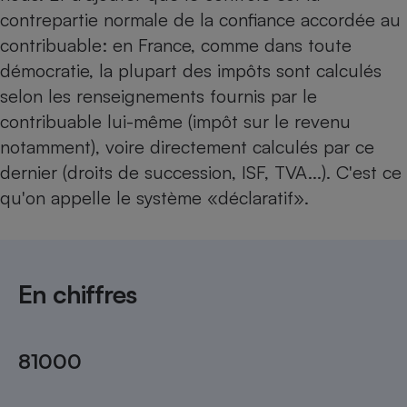
contrepartie normale de la confiance accordée au
Petit électroménager - U
Complément
contribuable: en France, comme dans toute
alimentaire
démocratie, la plupart des impôts sont calculés
Mutuelle
Assurance emprunteur
selon les renseignements fournis par le
contribuable lui-même (impôt sur le revenu
notamment), voire directement calculés par ce
dernier (droits de succession, ISF, TVA...). C'est ce
Matelas
Champagne
qu'on appelle le système «déclaratif».
bouteille
Banque en 
Téléviseur
Antimoustique
Lave-linge
En chiffres
Radiateur électrique
81000