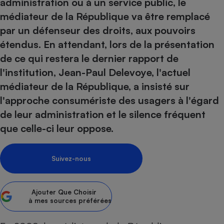
pression
administration ou à un service public, le
Choisir son fioul
Assurance
Sécurité - Hygiène
Circulation routière
médiateur de la République va être remplacé
Choisir son pellet
Crédit immobilier
Banque - Crédit
Contrôle technique - Rép
par un défenseur des droits, aux pouvoirs
Comparateur assurance emprunteur
Maison de retraite
Epargne - Fiscalité
Comparateu
Pièce détachée
étendus. En attendant, lors de la présentation
Energie Moins Chère Ensemble
Comparatif réfrigérateur
Comparatif casque audio
Comparatif tondeuse ro
de ce qui restera le dernier rapport de
Moto
Comparatif plaque à indu
Comparatif barre de son
Comparatif poêle à gran
l'institution, Jean-Paul Delevoye, l'actuel
Supermarché - Drive
médiateur de la République, a insisté sur
Comparatif hotte aspira
Comparatif imprimante m
Comparatif radiateur éle
l'approche consumériste des usagers à l'égard
Électricité - Gaz
Hygiène - Beauté
Comparatif climatiseur m
Comparatif ordinateur p
de leur administration et le silence fréquent
Tous les comparateurs
Maladie - Médecine - Mé
Comparatif aspirateur bal
Comparatif ultrabook
Aménagement
que celle-ci leur oppose.
Toutes les cartes interactives
Système de santé - Com
Comparatif aspirateur tr
Comparatif tablette tacti
Supermarché - Drive
Bricolage - Jardinage
Retraite
Comparatif cafetière au
Chauffage
Suivez-nous
Speedtest - Testez le débit de votre
Mutuelle
Comparatif robot cuiseu
Image et son
Produit d'entretien
connexion Internet
Comparatif centrale vap
Comparateur auto
Informatique
Sécurité domestique
Ajouter
Que Choisir
à mes sources préférées
Internet
Gros électroménager
Téléphonie