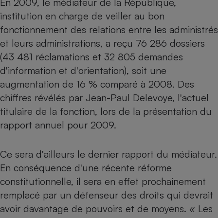
En 2009, le médiateur de la République,
institution en charge de veiller au bon
Petit électroménager - U
Complément
fonctionnement des relations entre les administrés
alimentaire
Mutuelle
et leurs administrations, a reçu 76 286 dossiers
Assurance emprunteur
(43 481 réclamations et 32 805 demandes
d'information et d'orientation), soit une
augmentation de 16 % comparé à 2008. Des
Matelas
chiffres révélés par Jean-Paul Delevoye, l'actuel
Champagne
bouteille
titulaire de la fonction, lors de la présentation du
Banque en 
rapport annuel pour 2009.
Téléviseur
Antimoustique
Lave-linge
Ce sera d'ailleurs le dernier rapport du médiateur.
En conséquence d'une récente réforme
constitutionnelle, il sera en effet prochainement
Radiateur électrique
remplacé par un défenseur des droits qui devrait
avoir davantage de pouvoirs et de moyens. « Les