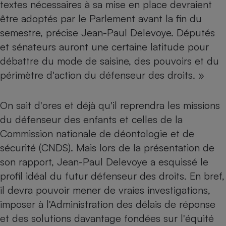
textes nécessaires à sa mise en place devraient
Téléphone mobile -
Smartphone
être adoptés par le Parlement avant la fin du
Plaque de cuisson à
induction
semestre, précise Jean-Paul Delevoye. Députés
et sénateurs auront une certaine latitude pour
débattre du mode de saisine, des pouvoirs et du
périmètre d'action du défenseur des droits. »
Climatiseur -
Ventilateur
On sait d'ores et déjà qu'il reprendra les missions
Antivirus
du défenseur des enfants et celles de la
Commission nationale de déontologie et de
Climatiseur -
Ventilateur
sécurité (CNDS). Mais lors de la présentation de
son rapport, Jean-Paul Delevoye a esquissé le
profil idéal du futur défenseur des droits. En bref,
il devra pouvoir mener de vraies investigations,
imposer à l'Administration des délais de réponse
et des solutions davantage fondées sur l'équité