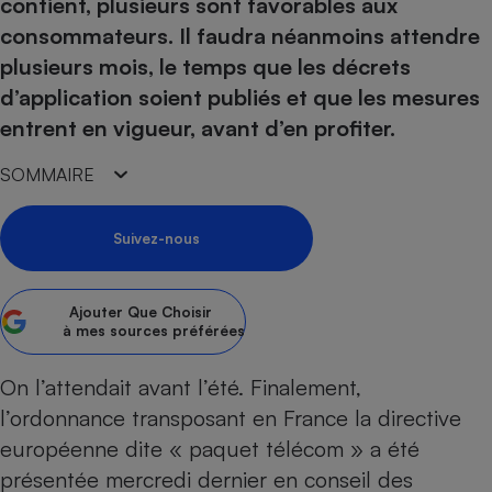
pression
contient, plusieurs sont favorables aux
Choisir son fioul
Assurance
Sécurité - Hygiène
Circulation routière
consommateurs. Il faudra néanmoins attendre
Choisir son pellet
Crédit immobilier
Banque - Crédit
Contrôle technique - Rép
plusieurs mois, le temps que les décrets
Comparateur assurance emprunteur
Maison de retraite
Epargne - Fiscalité
Comparateu
Pièce détachée
d’application soient publiés et que les mesures
Energie Moins Chère Ensemble
Comparatif réfrigérateur
Comparatif casque audio
Comparatif tondeuse ro
entrent en vigueur, avant d’en profiter.
Moto
Comparatif plaque à indu
Comparatif barre de son
Comparatif poêle à gran
Supermarché - Drive
SOMMAIRE
Comparatif hotte aspira
Comparatif imprimante m
Comparatif radiateur éle
Électricité - Gaz
Hygiène - Beauté
Comparatif climatiseur m
Comparatif ordinateur p
Suivez-nous
Tous les comparateurs
Maladie - Médecine - Mé
Comparatif aspirateur bal
Comparatif ultrabook
Aménagement
Toutes les cartes interactives
Système de santé - Com
Comparatif aspirateur tr
Comparatif tablette tacti
Supermarché - Drive
Bricolage - Jardinage
Ajouter
Que Choisir
Retraite
à mes sources préférées
Comparatif cafetière au
Chauffage
Speedtest - Testez le débit de votre
Mutuelle
Comparatif robot cuiseu
Image et son
Produit d'entretien
On l’attendait avant l’été. Finalement,
connexion Internet
Comparatif centrale vap
Comparateur auto
l’ordonnance transposant en France la directive
Informatique
Sécurité domestique
européenne dite « paquet télécom » a été
Internet
présentée mercredi dernier en conseil des
Gros électroménager
Téléphonie