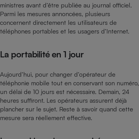
ministres avant d’être publiée au journal officiel.
Petit électroménager - U
Parmi les mesures annoncées, plusieurs
Complément
alimentaire
concernent directement les utilisateurs de
Mutuelle
Assurance emprunteur
téléphones portables et les usagers d’Internet.
La portabilité en 1 jour
Matelas
Champagne
bouteille
Banque en 
Aujourd’hui, pour changer d’opérateur de
Téléviseur
téléphonie mobile tout en conservant son numéro,
Antimoustique
Lave-linge
un délai de 10 jours est nécessaire. Demain, 24
heures suffiront. Les opérateurs assurent déjà
plancher sur le sujet. Reste à savoir quand cette
mesure sera réellement effective.
Radiateur électrique