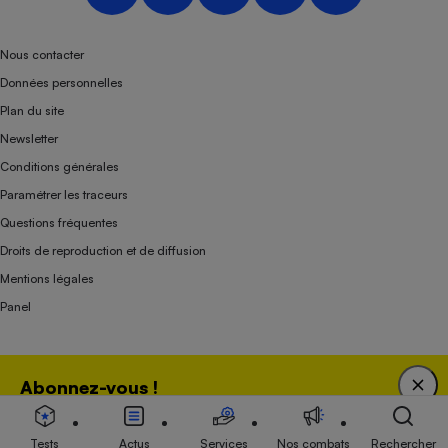
Nous contacter
Données personnelles
Plan du site
Newsletter
Conditions générales
Paramétrer les traceurs
Questions fréquentes
Droits de reproduction et de diffusion
Mentions légales
Panel
Association indépendante de l’État, des syndicats, des producteurs et des
Abonnez-vous !
distributeurs depuis 1951.
Bénéficiez d'une expertise unique tout en soutenant
une association 100 % indépendante de l'Etat, des
Tests
Actus
Services
Nos combats
Rechercher