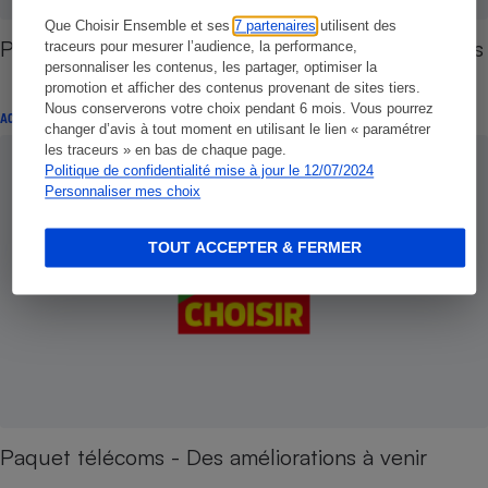
Que Choisir Ensemble et ses
7 partenaires
utilisent des
Publicité sur Internet - Attention, vous êtes ciblés
traceurs pour mesurer l’audience, la performance,
personnaliser les contenus, les partager, optimiser la
promotion et afficher des contenus provenant de sites tiers.
Nous conserverons votre choix pendant 6 mois. Vous pourrez
ACTUALITÉ
changer d’avis à tout moment en utilisant le lien « paramétrer
les traceurs » en bas de chaque page.
Politique de confidentialité mise à jour le 12/07/2024
Personnaliser mes choix
TOUT ACCEPTER & FERMER
Paquet télécoms - Des améliorations à venir