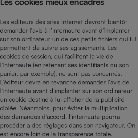
Les cookies mieux encadrés
Téléphone mobile -
Smartphone
Plaque de cuisson à
induction
Les éditeurs des sites Internet devront bientôt
demander l’avis à l’internaute avant d’implanter
sur son ordinateur un de ces petits fichiers qui lui
Climatiseur -
permettent de suivre ses agissements. Les
Ventilateur
cookies de session, qui facilitent la vie de
l’internaute (en retenant ses identifiants ou son
Antivirus
panier, par exemple), ne sont pas concernés.
Climatiseur -
L’éditeur devra en revanche demander l’avis de
Ventilateur
l’internaute avant d’implanter sur son ordinateur
un cookie destiné à lui afficher de la publicité
ciblée. Néanmoins, pour éviter la multiplication
des demandes d’accord, l’internaute pourra
procéder à des réglages dans son navigateur. On
est encore loin de la transparence totale.