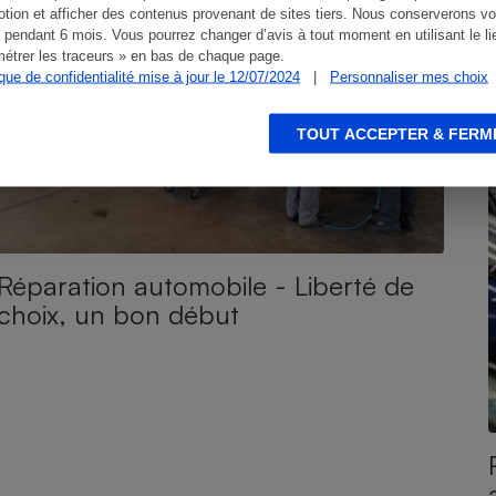
tion et afficher des contenus provenant de sites tiers. Nous conserverons vo
 pendant 6 mois. Vous pourrez changer d’avis à tout moment en utilisant le li
étrer les traceurs » en bas de chaque page.
ique de confidentialité mise à jour le 12/07/2024
|
Personnaliser mes choix
TOUT ACCEPTER & FERM
Réparation automobile - Liberté de
choix, un bon début