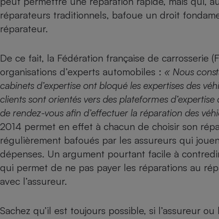
peut permettre une réparation rapide, mais qui, au-
Radiateur électrique
réparateurs traditionnels, bafoue un droit fondame
réparateur
.
Téléphone mobile -
Smartphone
Plaque de cuisson à
De ce fait, la Fédération française de carrosserie 
induction
organisations d’experts automobiles :
« Nous const
cabinets d’expertise ont bloqué les expertises des véhi
clients sont orientés vers des plateformes d’expertise 
Climatiseur -
Ventilateur
de rendez-vous afin d’effectuer la réparation des véhi
2014 permet en effet à chacun de choisir son répar
régulièrement bafoués par les assureurs qui jouen
Antivirus
dépenses. Un argument pourtant facile à contredi
Climatiseur -
qui permet de ne pas payer les réparations au répa
Ventilateur
avec l’assureur.
Sachez qu’il est toujours possible, si l’assureur ou