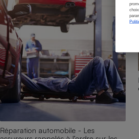
promo
choix
param
Polit
Réparation automobile - Les
assureurs rappelés à l’ordre sur les