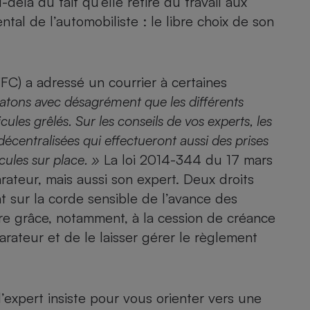
delà du fait qu’elle retire du travail aux
Électricité - Gaz
ntal de l’automobiliste :
le libre choix de son
Appareil photo
numérique
Four encastrable
(FFC) a adressé un courrier à certaines
atons avec désagrément que les différents
cules grêlés. Sur les conseils de vos experts, les
décentralisées qui effectueront aussi des prises
Lessive
cules sur place. »
La loi 2014-344 du 17 mars
ateur, mais aussi son expert. Deux droits
t sur la corde sensible de l’avance des
re grâce, notamment, à la
cession de créance
Aspirateur
rateur et de le laisser gérer le règlement
 l’expert insiste pour vous orienter vers une