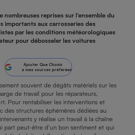
de nombreuses reprises sur l’ensemble du
ts importants aux carrosseries des
- Ustensile
istes par les conditions météorologiques
Foie gras
ateur pour débosseler les voitures
Aide auditive
r
Assurance vie
Ajouter
Que Choisir
à mes sources préférées
Poêle à granulés
gne - Comment choisir une
lle de champagne
ement souvent de dégâts matériels sur les
en ligne
harge de travail pour les réparateurs,
Ordinateur portable
. Pour rentabiliser les interventions et
Crème solaire
Lave-vaisselle
donc des structures éphémères dédiées au
ervenants y réalise un travail à la chaîne
 part peut-être d’un bon sentiment et qui