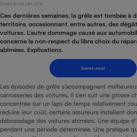
Publié le 04 juin 2018
Internet
Ces dernières semaines, la grêle est tombée à 
Gros électroménager
Téléphonie
territoire, occasionnant, entre autres, des dégâ
Petit électroménager 
voitures. L’autre dommage causé aux automobil
Complément
alimentaire
concerne le non-respect du libre choix du répar
Mutuelle
Assurance emprunteu
abîmées. Explications.
Suivez-nous
Matelas
Champa
boutei
Les épisodes de grêle s’accompagnent malheureus
Banque 
carrosseries des voitures. Il s’en suit une grosse c
Téléviseur
concentrée sur un laps de temps relativement court
Antimoustique
Lave-linge
réduire leur coût, certains assureurs installent 
débosselage des voitures abîmées. Une équipe d’int
pendant une période déterminée. Une pratique qui