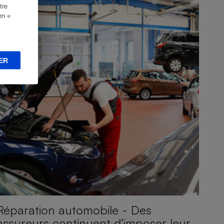
tre
en «
ER
Réparation automobile - Des
assureurs continuent d’imposer leur