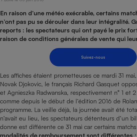
Energie
Nutrition
Assurance auto
-nous ?
En raison d’une météo exécrable, certains matc
Produit alimentaire
Carburant
Compar
Compar
Compar
Compar
pressi
n’ont pas pu se dérouler dans leur intégralité.
Choisir son fioul
Assurance
Sécurité - Hygiène
Circulation routière
reports : les spectateurs qui ont payé le prix f
Choisir son pellet
Banque - Crédit
Crédit immobilier
Contrôle technique - 
raison de conditions générales de vente qui leu
Comparateur assurance emprunteur
Epargne - Fiscalité
Maison de retraite
Compara
Pièce détachée
Energie Moins Chère Ensemble
Comparatif réfrigérat
Comparatif casque au
Comparatif tondeuse
Moto
Suivez-nous
Comparatif plaque à i
Comparatif barre de 
Comparatif poêle à g
Supermarché - Drive
Comparatif hotte asp
Comparatif imprimant
Comparatif radiateur 
Les affiches étaient prometteuses ce mardi 31 mai
Électricité - Gaz
Hygiène - Beauté
Comparatif climatiseu
Comparatif ordinateu
Novak Djokovic, le français Richard Gasquet oppo
Tous les comparateurs
Maladie - Médecine -
et Agnieszka Radwanska, respectivement n° 1 et 2 
Comparatif aspirateur
Comparatif ultrabook
Aménagement
Toutes les cartes interactives
comme depuis le début de l’édition 2016 de Rola
Système de santé - C
Comparatif aspirateur
Comparatif tablette ta
Supermarché - Drive
Bricolage - Jardinage
programme. La veille déjà, la journée avait été 
Retraite
Comparatif cafetière
Chauffage
n’avait eu lieu, les spectateurs détenteurs d’un b
Speedtest - Testez le débit de votre
Mutuelle
Comparatif robot cui
Image et son
Produit d'entretien
connexion Internet
donne est différente ce 31 mai car certains match
Comparatif centrale 
Comparateur auto
modalités de remboursement sont différentes
Informatique
Sécurité domestique
: