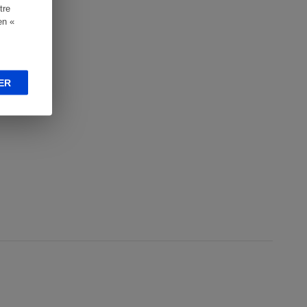
tre
en «
ER