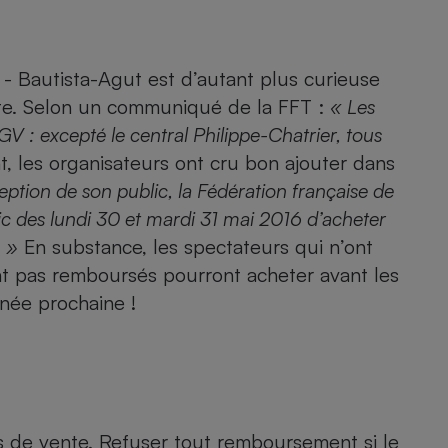
Électricité - Gaz
Appareil photo
 - Bautista-Agut est d’autant plus curieuse
numérique
inte. Selon un communiqué de la FFT :
« Les
Four encastrable
GV : excepté le central Philippe-Chatrier, tous
, les organisateurs ont cru bon ajouter dans
eption de son public, la Fédération française de
Lessive
blic des lundi 30 et mardi 31 mai 2016 d’acheter
. »
En substance, les spectateurs qui n’ont
nt pas remboursés pourront acheter avant les
année prochaine !
Aspirateur
s de vente. Refuser tout remboursement si le