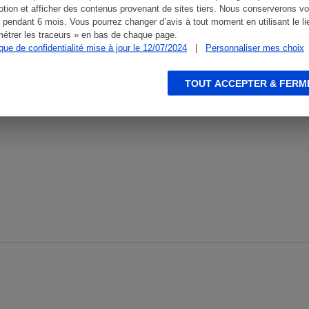
tion et afficher des contenus provenant de sites tiers. Nous conserverons vo
ennet, 75016 PARIS, FRANCE
 pendant 6 mois. Vous pourrez changer d’avis à tout moment en utilisant le li
étrer les traceurs » en bas de chaque page.
ique de confidentialité mise à jour le 12/07/2024
|
Personnaliser mes choix
TOUT ACCEPTER & FERM