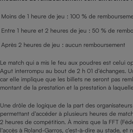
Internet
Moins de 1 heure de jeu : 100 % de remboursem
Gros électroménager
Téléphonie
Petit électroménager 
Entre 1 heure et 2 heures de jeu : 50 % de rem
Complément
alimentaire
Mutuelle
Après 2 heures de jeu : aucun remboursement
Assurance emprunteu
Le match qui a mis le feu aux poudres est celui o
Agut interrompu au bout de 2 h 01 d’échanges. U
Matelas
Champa
car elle implique que les billets ne seront pas re
boutei
Banque 
montant de la prestation et la prestation à laquell
Téléviseur
Antimoustique
Lave-linge
Une drôle de logique de la part des organisateurs 
permettant d’accéder à plusieurs heures de matc
2 heures de compétition. À moins que la FFT (Fédé
l’accès à Roland-Garros, c’est-à-dire au stade, et 