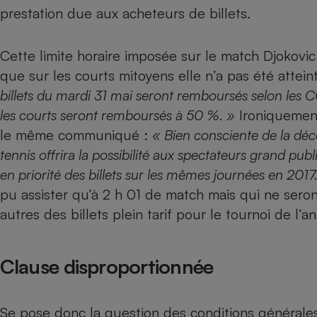
Radiateur électrique
prestation due aux acheteurs de billets.
Téléphone mobile -
Cette limite horaire imposée sur le match Djokovic
Smartphone
que sur les courts mitoyens elle n’a pas été atte
Plaque de cuisson à
induction
billets du mardi 31 mai seront remboursés selon les C
les courts seront remboursés à 50 %. »
Ironiquement
le même communiqué :
« Bien consciente de la déc
Climatiseur -
tennis offrira la possibilité aux spectateurs grand pu
Ventilateur
en priorité des billets sur les mêmes journées en 2017
pu assister qu’à 2 h 01 de match mais qui ne sero
Antivirus
autres des billets plein tarif pour le tournoi de l’
Climatiseur -
Ventilateur
Clause disproportionnée
Se pose donc la question des conditions générale