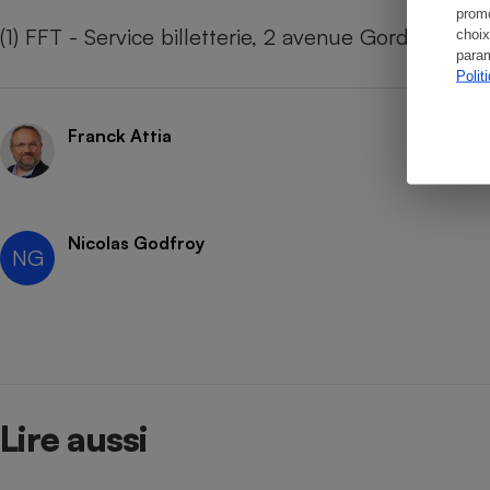
promo
(1) FFT - Service billetterie, 2 avenue Gordon-B
choix
param
Polit
Franck Attia
Nicolas Godfroy
NG
Lire aussi