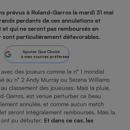
hs prévus à Roland-Garros le mardi 31 mai
atif sèche-linge
atif smartphone
atif nettoyeur haute
ateur mutuelle
on
 Grands perdants de ces annulations et
ort et qui ne seront pas remboursés en
Réparation
r sont particulièrement défavorables.
Obsèques - Pompes
teur des devis d’opticiens
funèbres
eur-congélateur
dio
 robot
Ajouter
Que Choisir
à mes sources préférées
nduction
son
ranulés
irante
e multifonction
électrique
, avec des joueurs comme le n° 1 mondial
Panneaux
r mobile
r portable
sé au n° 2 Andy Murray ou Serena Williams
photovoltaïques
 Médicament
au classement des joueuses. Mais la pluie,
 balai
nd-Garros, est venue perturber ce beau
omplémentaire santé
 traîneau
ctile
Circuits courts et
alimentation locale
totalement annulée, et comme aucun match
Puériculture - Produit
 automatique
pour bébé
illet seront intégralement remboursés. Mais la
Banque en ligne
seur
s ont pu débuter.
Et dans ce cas, les
vapeur