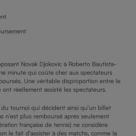
ent
- Ustensile
boursement
Foie gras
Aide auditive
r
Assurance vie
pposant Novak Djokovic à Roberto Bautista-
ne minute qui coûte cher aux spectateurs
Poêle à granulés
gne - Comment choisir une
mboursés. Une véritable disproportion entre le
lle de champagne
en ligne
e ont réellement assisté les spectateurs.
Ordinateur portable
Crème solaire
Lave-vaisselle
du tournoi qui décident ainsi qu’un billet
hs n’est plus remboursé après seulement
ration française de tennis) ne considère
non le fait d’assister à des matchs, comme la