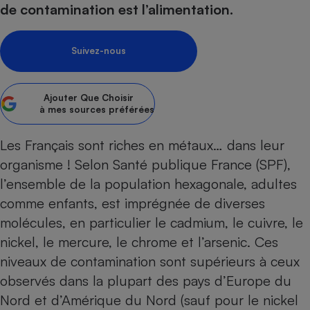
de contamination est l’alimentation.
Petit électroménager - U
Complément
alimentaire
Suivez-nous
Mutuelle
Assurance emprunteur
Ajouter
Que Choisir
à mes sources préférées
Matelas
Champagne
Les Français sont riches en métaux… dans leur
bouteille
Banque en 
organisme ! Selon Santé publique France (SPF),
Téléviseur
l’ensemble de la population hexagonale, adultes
Antimoustique
comme enfants, est imprégnée de diverses
Lave-linge
molécules, en particulier le cadmium, le cuivre, le
nickel, le mercure, le chrome et l’arsenic. Ces
niveaux de contamination sont supérieurs à ceux
Radiateur électrique
observés dans la plupart des pays d’Europe du
Nord et d’Amérique du Nord (sauf pour le nickel