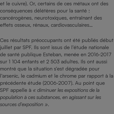
et le cuivre). Or, certains de ces métaux ont des
Téléphone mobile -
Smartphone
conséquences délétères pour la santé :
Plaque de cuisson à
induction
cancérogènes, neurotoxiques, entraînant des
effets osseux, rénaux, cardiovasculaires…
Climatiseur -
Ces résultats préoccupants ont été publiés début
Ventilateur
juillet par SPF. Ils sont issus de l’étude nationale
de santé publique Esteban, menée en 2016-2017
Antivirus
sur 1 104 enfants et 2 503 adultes. Ils ont aussi
Climatiseur -
montré que la situation s’est dégradée pour
Ventilateur
l’arsenic, le cadmium et le chrome par rapport à la
précédente étude (2006-2007). Au point que
SPF appelle à
« diminuer les expositions de la
population à ces substances, en agissant sur les
sources d’exposition
»
.