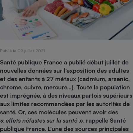
pression
Choisir son fioul
Assurance
Sécurité - Hygiène
Circulation routière
Choisir son pellet
Crédit immobilier
Banque - Crédit
Contrôle technique - Rép
Comparateur assurance emprunteur
Maison de retraite
Epargne - Fiscalité
Comparateu
Pièce détachée
Energie Moins Chère Ensemble
Comparatif réfrigérateur
Comparatif casque audio
Comparatif tondeuse ro
Moto
Comparatif plaque à indu
Comparatif barre de son
Comparatif poêle à gran
Supermarché - Drive
Publié le 09 juillet 2021
Comparatif hotte aspira
Comparatif imprimante m
Comparatif radiateur éle
Électricité - Gaz
Hygiène - Beauté
Santé publique France a publié début juillet de
Comparatif climatiseur m
Comparatif ordinateur p
Tous les comparateurs
nouvelles données sur l’exposition des adultes
Maladie - Médecine - Mé
Comparatif aspirateur bal
Comparatif ultrabook
Aménagement
et des enfants à 27 métaux (cadmium, arsenic,
Toutes les cartes interactives
Système de santé - Com
Comparatif aspirateur tr
Comparatif tablette tacti
Supermarché - Drive
Bricolage - Jardinage
chrome, cuivre, mercure…). Toute la population
Retraite
Comparatif cafetière au
Chauffage
est imprégnée, à des niveaux parfois supérieurs
Speedtest - Testez le débit de votre
Mutuelle
Comparatif robot cuiseu
aux limites recommandées par les autorités de
Image et son
Produit d'entretien
connexion Internet
Comparatif centrale vap
Comparateur auto
santé. Or, ces molécules peuvent avoir des
Informatique
Sécurité domestique
« effets néfastes sur la santé »
, rappelle Santé
Internet
publique France. L’une des sources principales
Gros électroménager
Téléphonie