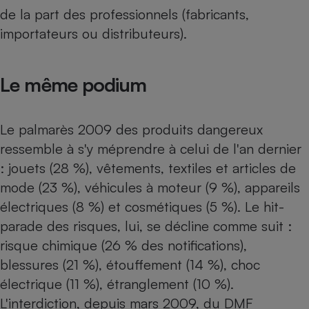
Téléphone mobile -
de la part des professionnels (fabricants,
Smartphone
Plaque de cuisson à
importateurs ou distributeurs).
induction
Le même podium
Climatiseur -
Ventilateur
Le palmarès 2009 des produits dangereux
ressemble à s'y méprendre à celui de l'an dernier
Antivirus
: jouets (28 %), vêtements, textiles et articles de
Climatiseur -
mode (23 %), véhicules à moteur (9 %), appareils
Ventilateur
électriques (8 %) et cosmétiques (5 %). Le hit-
parade des risques, lui, se décline comme suit :
risque chimique (26 % des notifications),
blessures (21 %), étouffement (14 %), choc
électrique (11 %), étranglement (10 %).
L'interdiction, depuis mars 2009, du DMF