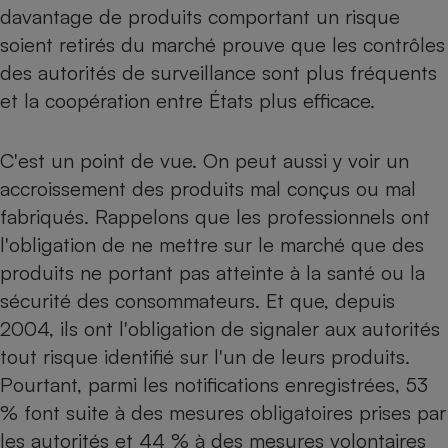
davantage de produits comportant un risque
Petit électroménager - U
soient retirés du marché prouve que les contrôles
Complément
alimentaire
des autorités de surveillance sont plus fréquents
Mutuelle
Assurance emprunteur
et la coopération entre États plus efficace.
C'est un point de vue. On peut aussi y voir un
accroissement des produits mal conçus ou mal
Matelas
Champagne
fabriqués. Rappelons que les professionnels ont
bouteille
Banque en 
l'obligation de ne mettre sur le marché que des
Téléviseur
produits ne portant pas atteinte à la santé ou la
Antimoustique
Lave-linge
sécurité des consommateurs. Et que, depuis
2004, ils ont l'obligation de signaler aux autorités
tout risque identifié sur l'un de leurs produits.
Pourtant, parmi les notifications enregistrées, 53
Radiateur électrique
% font suite à des mesures obligatoires prises par
les autorités et 44 % à des mesures volontaires