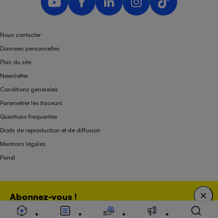
Nous contacter
Données personnelles
Plan du site
Newsletter
Conditions générales
Paramétrer les traceurs
Questions fréquentes
Droits de reproduction et de diffusion
Mentions légales
Panel
Association indépendante de l’État, des syndicats, des producteurs et des
Abonnez-vous !
distributeurs depuis 1951.
Bénéficiez d'une expertise unique tout en soutenant