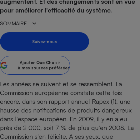
pression
augmentent. Et des changements sont en vue
Choisir son fioul
Assurance
Sécurité - Hygiène
Circulation routière
pour améliorer l'efficacité du système.
Choisir son pellet
Crédit immobilier
Banque - Crédit
Contrôle technique - Rép
SOMMAIRE
Comparateur assurance emprunteur
Maison de retraite
Epargne - Fiscalité
Comparateu
Pièce détachée
Energie Moins Chère Ensemble
Comparatif réfrigérateur
Comparatif casque audio
Comparatif tondeuse ro
Moto
Suivez-nous
Comparatif plaque à indu
Comparatif barre de son
Comparatif poêle à gran
Supermarché - Drive
Comparatif hotte aspira
Comparatif imprimante m
Comparatif radiateur éle
Électricité - Gaz
Ajouter
Que Choisir
Hygiène - Beauté
Comparatif climatiseur m
Comparatif ordinateur p
à mes sources préférées
Tous les comparateurs
Maladie - Médecine - Mé
Comparatif aspirateur bal
Comparatif ultrabook
Aménagement
Toutes les cartes interactives
Les années se suivent et se ressemblent. La
Système de santé - Com
Comparatif aspirateur tr
Comparatif tablette tacti
Supermarché - Drive
Bricolage - Jardinage
Commission européenne constate cette fois
Retraite
Comparatif cafetière au
Chauffage
encore, dans son rapport annuel Rapex (1), une
Speedtest - Testez le débit de votre
Mutuelle
Comparatif robot cuiseu
Image et son
Produit d'entretien
hausse des notifications de produits dangereux
connexion Internet
Comparatif centrale vap
Comparateur auto
dans l'espace européen. En 2009, il y en a eu
Informatique
Sécurité domestique
près de 2 000, soit 7 % de plus qu'en 2008. La
Internet
Commission s'en félicite. A ses yeux, que
Gros électroménager
Téléphonie