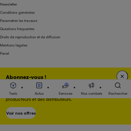
Newsletter
Conditions générales
Paramétrer les traceurs
Questions fréquentes
Droits de reproduction et de diffusion
Mentions légales
Panel
Association indépendante de l’État, des syndicats, des producteurs et des
Abonnez-vous !
distributeurs depuis 1951.
Bénéficiez d'une expertise unique tout en soutenant
une association 100 % indépendante de l'Etat, des
Tests
Actus
Services
Nos combats
Rechercher
producteurs et des distributeurs.
Voir nos offres
S’abonner