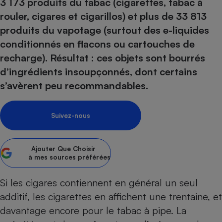
pression
3 173 produits du tabac (cigarettes, tabac à
Choisir son fioul
Assurance
Sécurité - Hygiène
Circulation routière
rouler, cigares et cigarillos) et plus de 33 813
Choisir son pellet
Crédit immobilier
Banque - Crédit
Contrôle technique - Rép
produits du vapotage (surtout des e-liquides
Comparateur assurance emprunteur
Maison de retraite
Epargne - Fiscalité
Comparateu
Pièce détachée
conditionnés en flacons ou cartouches de
Energie Moins Chère Ensemble
Comparatif réfrigérateur
Comparatif casque audio
Comparatif tondeuse ro
recharge). Résultat : ces objets sont bourrés
Moto
Comparatif plaque à indu
Comparatif barre de son
Comparatif poêle à gran
d’ingrédients insoupçonnés, dont certains
Supermarché - Drive
s’avèrent peu recommandables.
Comparatif hotte aspira
Comparatif imprimante m
Comparatif radiateur éle
Électricité - Gaz
Hygiène - Beauté
Comparatif climatiseur m
Comparatif ordinateur p
Tous les comparateurs
Suivez-nous
Maladie - Médecine - Mé
Comparatif aspirateur bal
Comparatif ultrabook
Aménagement
Toutes les cartes interactives
Système de santé - Com
Comparatif aspirateur tr
Comparatif tablette tacti
Supermarché - Drive
Bricolage - Jardinage
Retraite
Ajouter
Que Choisir
Comparatif cafetière au
Chauffage
à mes sources préférées
Speedtest - Testez le débit de votre
Mutuelle
Comparatif robot cuiseu
Image et son
Produit d'entretien
connexion Internet
Si les cigares contiennent en général un seul
Comparatif centrale vap
Comparateur auto
Informatique
Sécurité domestique
additif, les cigarettes en affichent une trentaine, et
Internet
davantage encore pour le tabac à pipe. La
Gros électroménager
Téléphonie