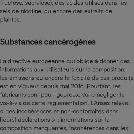
fructose, sucralose), des acides utilisés dans les
Téléphone mobile -
Smartphone
sels de nicotine, ou encore des extraits de
Plaque de cuisson à
induction
plantes.
Substances cancérogènes
Climatiseur -
Ventilateur
La directive européenne qui oblige à donner des
informations aux utilisateurs sur la composition,
Antivirus
les émissions ou encore la toxicité de ces produits
Climatiseur -
Ventilateur
est en vigueur depuis mai 2016. Pourtant, les
fabricants sont peu rigoureux, voire négligents
vis-à-vis de cette réglementation. L’Anses relève
« des incohérences et non-conformités dans
[leurs] déclarations » : informations sur la
composition manquantes, incohérences dans les