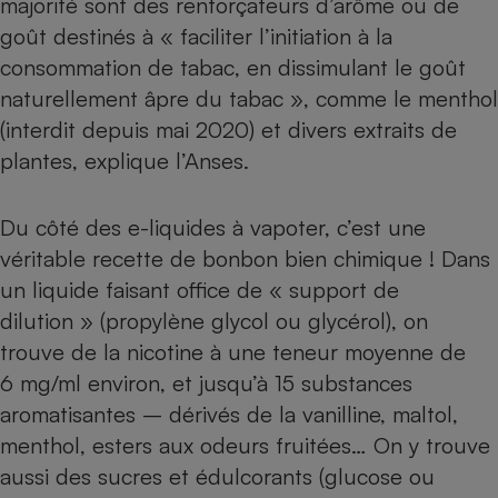
majorité sont des renforçateurs d’arôme ou de
goût destinés à « faciliter l’initiation à la
Petit électroménager - U
Complément
consommation de tabac, en dissimulant le goût
alimentaire
Mutuelle
naturellement âpre du tabac », comme le menthol
Assurance emprunteur
(interdit depuis mai 2020) et divers extraits de
plantes, explique l’Anses.
Matelas
Champagne
Du côté des e-liquides à vapoter, c’est une
bouteille
Banque en 
véritable recette de bonbon bien chimique ! Dans
un liquide faisant office de « support de
Téléviseur
Antimoustique
dilution » (propylène glycol ou glycérol), on
Lave-linge
trouve de la nicotine à une teneur moyenne de
6 mg/ml environ, et jusqu’à 15 substances
aromatisantes – dérivés de la vanilline, maltol,
Radiateur électrique
menthol, esters aux odeurs fruitées… On y trouve
aussi des sucres et édulcorants (glucose ou