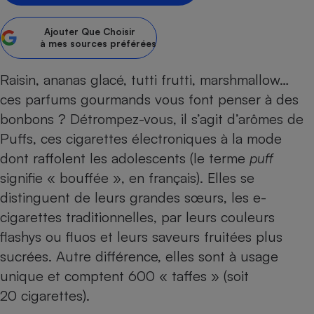
Petit électroménager - U
Complément
Ajouter
Que Choisir
alimentaire
à mes sources préférées
Mutuelle
Assurance emprunteur
Raisin, ananas glacé, tutti frutti, marshmallow…
ces parfums gourmands vous font penser à des
bonbons ? Détrompez-vous, il s’agit d’arômes de
Matelas
Puffs, ces cigarettes électroniques à la mode
Champagne
bouteille
dont raffolent les adolescents (le terme
puff
Banque en 
signifie « bouffée », en français). Elles se
Téléviseur
distinguent de leurs grandes sœurs, les e-
Antimoustique
Lave-linge
cigarettes traditionnelles, par leurs couleurs
flashys ou fluos et leurs saveurs fruitées plus
sucrées. Autre différence, elles sont à usage
unique et comptent 600 « taffes » (soit
Radiateur électrique
20 cigarettes).