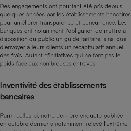
Téléphone mobile -
Des engagements ont pourtant été pris depuis
Smartphone
Plaque de cuisson à
quelques années par les établissements bancaires
induction
pour améliorer transparence et concurrence. Les
banques ont notamment l'obligation de mettre à
disposition du public un guide tarifaire, ainsi que
Climatiseur -
d'envoyer à leurs clients un récapitulatif annuel
Ventilateur
des frais. Autant d'initiatives qui ne font pas le
poids face aux nombreuses entraves.
Antivirus
Climatiseur -
Ventilateur
Inventivité des établissements
bancaires
Parmi celles-ci,
notre dernière enquête publiée
en octobre dernier
a notamment relevé l'extrême