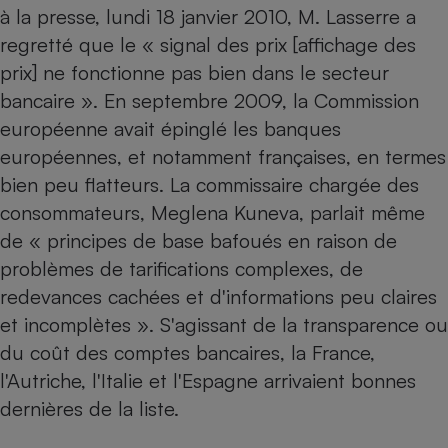
à la presse, lundi 18 janvier 2010, M. Lasserre a
Petit électroménager - U
regretté que le « signal des prix [affichage des
Complément
alimentaire
prix] ne fonctionne pas bien dans le secteur
Mutuelle
Assurance emprunteur
bancaire ». En septembre 2009, la Commission
européenne avait épinglé les banques
européennes, et notamment françaises, en termes
bien peu flatteurs. La commissaire chargée des
Matelas
Champagne
consommateurs, Meglena Kuneva, parlait même
bouteille
Banque en 
de « principes de base bafoués en raison de
Téléviseur
problèmes de tarifications complexes, de
Antimoustique
Lave-linge
redevances cachées et d'informations peu claires
et incomplètes ». S'agissant de la transparence ou
du coût des comptes bancaires, la France,
l'Autriche, l'Italie et l'Espagne arrivaient bonnes
Radiateur électrique
dernières de la liste.