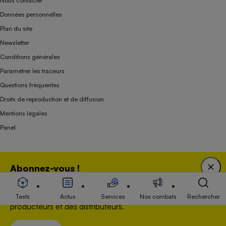
Nous contacter
Données personnelles
Plan du site
Newsletter
Conditions générales
Paramétrer les traceurs
Questions fréquentes
Droits de reproduction et de diffusion
Mentions légales
Panel
Association indépendante de l’État, des syndicats, des producteurs et des
Abonnez-vous !
distributeurs depuis 1951.
Bénéficiez d'une expertise unique tout en soutenant
une association 100 % indépendante de l'Etat, des
Tests
Actus
Services
Nos combats
Rechercher
producteurs et des distributeurs.