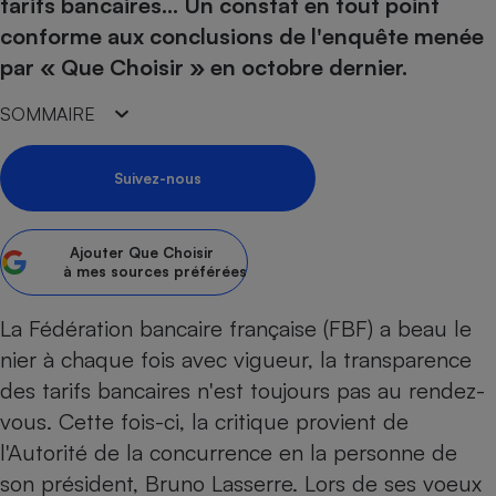
pression
tarifs bancaires... Un constat en tout point
Choisir son fioul
Assurance
Sécurité - Hygiène
Circulation routière
conforme aux conclusions de l'enquête menée
Choisir son pellet
Crédit immobilier
Banque - Crédit
Contrôle technique - Rép
par « Que Choisir » en octobre dernier.
Comparateur assurance emprunteur
Maison de retraite
Epargne - Fiscalité
Comparateu
Pièce détachée
SOMMAIRE
Energie Moins Chère Ensemble
Comparatif réfrigérateur
Comparatif casque audio
Comparatif tondeuse ro
Moto
Comparatif plaque à indu
Comparatif barre de son
Comparatif poêle à gran
Supermarché - Drive
Suivez-nous
Comparatif hotte aspira
Comparatif imprimante m
Comparatif radiateur éle
Électricité - Gaz
Hygiène - Beauté
Comparatif climatiseur m
Comparatif ordinateur p
Ajouter
Que Choisir
Tous les comparateurs
Maladie - Médecine - Mé
Comparatif aspirateur bal
Comparatif ultrabook
à mes sources préférées
Aménagement
Toutes les cartes interactives
Système de santé - Com
Comparatif aspirateur tr
Comparatif tablette tacti
Supermarché - Drive
Bricolage - Jardinage
La Fédération bancaire française (FBF) a beau le
Retraite
Comparatif cafetière au
Chauffage
nier à chaque fois avec vigueur, la transparence
Speedtest - Testez le débit de votre
Mutuelle
Comparatif robot cuiseu
Image et son
Produit d'entretien
des tarifs bancaires n'est toujours pas au rendez-
connexion Internet
Comparatif centrale vap
Comparateur auto
vous. Cette fois-ci, la critique provient de
Informatique
Sécurité domestique
l'Autorité de la concurrence en la personne de
Internet
son président, Bruno Lasserre. Lors de ses voeux
Gros électroménager
Téléphonie